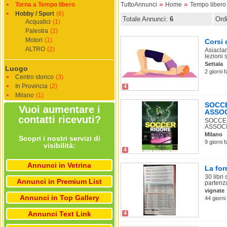
»
»
Torna a Tempo libero
TuttoAnnunci
Home
Tempo libero
Hobby / Sport
(6)
Totale Annunci:
6
Ord
Acquatici
(1)
Palestra
(2)
Motori
(1)
Corsi
ALTRO
(2)
Asiaclar
lezioni s
Settala
Luogo
2 giorni 
Centro storico
(3)
In Provincia
(2)
4
Milano
(1)
SOCCE
Vuoi aumentare i
ASSO
contatti ricevuti?
SOCCER
ASSOCI
Milano
Scopri i nostri servizi di
9 giorni 
visibilità:
4
Annunci in Vetrina
La for
30 libri
Annunci in Premium List
partenza,
vignate
Annunci in Top Gallery
44 giorni
Annunci Text Link
4