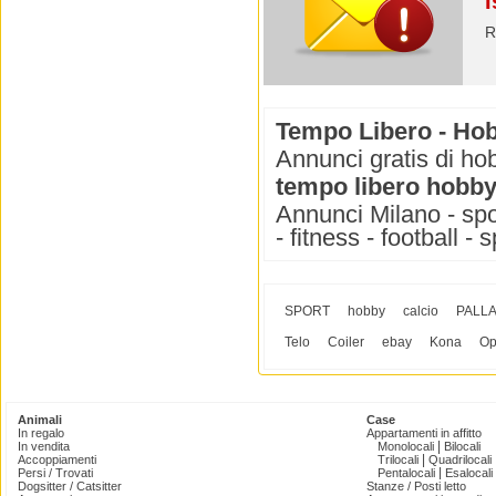
I
R
Tempo Libero - Hob
Annunci gratis di hob
tempo libero hobby 
Annunci Milano - spor
- fitness - football -
SPORT
hobby
calcio
PALL
Telo
Coiler
ebay
Kona
Op
Animali
Case
In regalo
Appartamenti in affitto
|
In vendita
Monolocali
Bilocali
|
Accoppiamenti
Trilocali
Quadrilocali
|
Persi / Trovati
Pentalocali
Esalocali
Dogsitter / Catsitter
Stanze / Posti letto