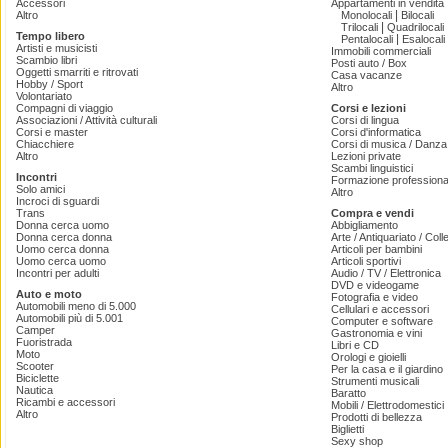
Accessori
Appartamenti in vendita
|
Altro
Monolocali
Bilocali
|
Trilocali
Quadrilocali
Tempo libero
|
Pentalocali
Esalocali
Artisti e musicisti
Immobili commerciali
Scambio libri
Posti auto / Box
Oggetti smarriti e ritrovati
Casa vacanze
Hobby / Sport
Altro
Volontariato
Compagni di viaggio
Corsi e lezioni
Associazioni / Attività culturali
Corsi di lingua
Corsi e master
Corsi d'informatica
Chiacchiere
Corsi di musica / Danza 
Altro
Lezioni private
Scambi linguistici
Incontri
Formazione professiona
Solo amici
Altro
Incroci di sguardi
Trans
Compra e vendi
Donna cerca uomo
Abbigliamento
Donna cerca donna
Arte / Antiquariato / Coll
Uomo cerca donna
Articoli per bambini
Uomo cerca uomo
Articoli sportivi
Incontri per adulti
Audio / TV / Elettronica
DVD e videogame
Auto e moto
Fotografia e video
Automobili meno di 5.000
Cellulari e accessori
Automobili più di 5.001
Computer e software
Camper
Gastronomia e vini
Fuoristrada
Libri e CD
Moto
Orologi e gioielli
Scooter
Per la casa e il giardino
Biciclette
Strumenti musicali
Nautica
Baratto
Ricambi e accessori
Mobili / Elettrodomestici
Altro
Prodotti di bellezza
Biglietti
Sexy shop