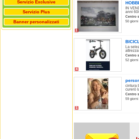
Servizio Exclusive
HOBBI
IN VEND
Servizio Plus
anni 60/
Centro s
Banner personalizzati
50 giorni
1
BICIC
La selez
attrezza
Centro s
52 giorni
4
person
cintura 
curerò l
Centro s
59 giorni
1