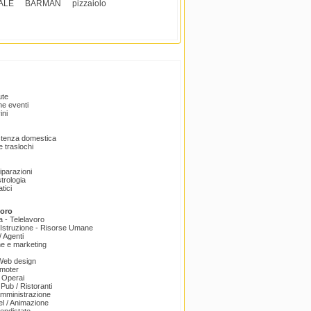
ALE
BARMAN
pizzaiolo
ute
e eventi
ini
istenza domestica
 traslochi
Riparazioni
trologia
tici
voro
a - Telelavoro
Istruzione - Risorse Umane
 Agenti
e e marketing
 Web design
omoter
 Operai
 Pub / Ristoranti
amministrazione
el / Animazione