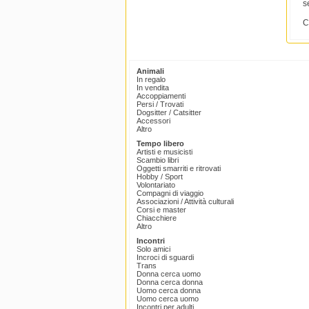
s
C
Animali
In regalo
In vendita
Accoppiamenti
Persi / Trovati
Dogsitter / Catsitter
Accessori
Altro
Tempo libero
Artisti e musicisti
Scambio libri
Oggetti smarriti e ritrovati
Hobby / Sport
Volontariato
Compagni di viaggio
Associazioni / Attività culturali
Corsi e master
Chiacchiere
Altro
Incontri
Solo amici
Incroci di sguardi
Trans
Donna cerca uomo
Donna cerca donna
Uomo cerca donna
Uomo cerca uomo
Incontri per adulti