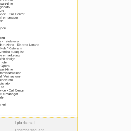
endistato
part-time
igianato
ute
ice - Call Center
dri e manager
ale
gneri
oro
a - Telelavoro
Istruzione - Risorse Umane
 Pub / Ristoranti
endite e acquisti
e e marketing
 Web design
omoter
 Operai
part-time
amministrazione
el / Animazione
endistato
igianato
ute
ice - Call Center
dri e manager
ale
gneri
I più ricercati
Ricerche frequenti