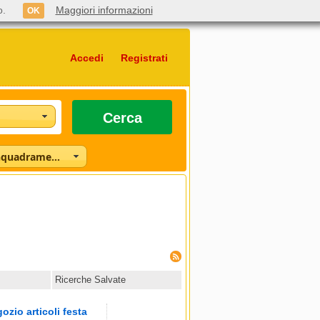
o.
Maggiori informazioni
OK
Accedi
Registrati
Cerca
Seleziona l'inquadramento
Ricerche Salvate
io articoli festa