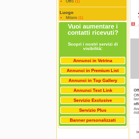
Offro
(1)
Luogo
Milano
(1)
1
Vuoi aumentare i
contatti ricevuti?
Scopri i nostri servizi di
visibilità:
Annunci in Vetrina
Annunci in Premium List
Annunci in Top Gallery
Annunci Text Link
Off
Off
lav
Servizio Exclusive
off
Ann
Servizio Plus
ris
Banner personalizzati
s