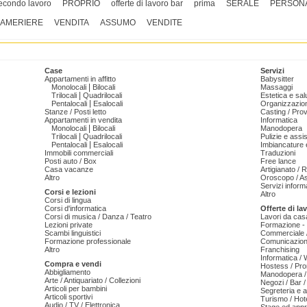
econdo lavoro
PROPRIO
offerte di lavoro bar
prima
SERALE
PERSON
AMERIERE
VENDITA
ASSUMO
VENDITE
Case
Servizi
Appartamenti in affitto
Babysitter
|
Monolocali
Bilocali
Massaggi
|
Trilocali
Quadrilocali
Estetica e sal
|
Pentalocali
Esalocali
Organizzazion
Stanze / Posti letto
Casting / Prov
Appartamenti in vendita
Informatica
|
Monolocali
Bilocali
Manodopera
|
Trilocali
Quadrilocali
Pulizie e ass
|
Pentalocali
Esalocali
Imbiancature e
Immobili commerciali
Traduzioni
Posti auto / Box
Free lance
Casa vacanze
Artigianato / 
Altro
Oroscopo / As
Servizi informa
Corsi e lezioni
Altro
Corsi di lingua
Corsi d'informatica
Offerte di la
Corsi di musica / Danza / Teatro
Lavori da cas
Lezioni private
Formazione - 
Scambi linguistici
Commerciale /
Formazione professionale
Comunicazion
Altro
Franchising
Informatica /
Compra e vendi
Hostess / Pr
Abbigliamento
Manodopera /
Arte / Antiquariato / Collezioni
Negozi / Bar /
Articoli per bambini
Segreteria e 
Articoli sportivi
Turismo / Hot
Audio / TV / Elettronica