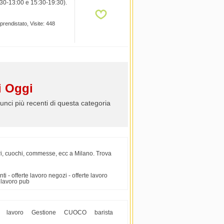
:30-13:00 e 15:30-19:30).
pprendistato, Visite: 448
 Oggi
unci più recenti di questa categoria
ieri, cuochi, commesse, ecc a Milano. Trova
nti - offerte lavoro negozi - offerte lavoro
te lavoro pub
lavoro
Gestione
CUOCO
barista