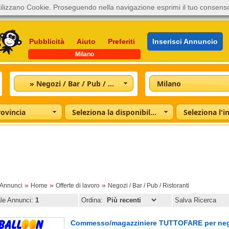
ilizzano Cookie. Proseguendo nella navigazione esprimi il tuo consens
Pubblicità
Aiuto
Preferiti
Inserisci Annuncio
Milano
» Negozi / Bar / Pub / Ristoranti
Milano
rovincia
Seleziona la disponibilità
»
»
»
oAnnunci
Home
Offerte di lavoro
Negozi / Bar / Pub / Ristoranti
ale Annunci:
1
Ordina:
Salva Ricerca
Commesso/magazziniere TUTTOFARE per negoz