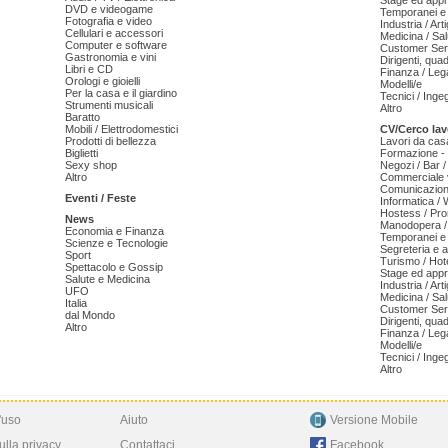
Stage ed appr
DVD e videogame
Temporanei e 
Fotografia e video
Industria / Art
Cellulari e accessori
Medicina / Sal
Computer e software
Customer Serv
Gastronomia e vini
Dirigenti, qua
Libri e CD
Finanza / Leg
Orologi e gioielli
Modelli/e
Per la casa e il giardino
Tecnici / Inge
Strumenti musicali
Altro
Baratto
Mobili / Elettrodomestici
CV/Cerco lav
Prodotti di bellezza
Lavori da cas
Biglietti
Formazione - 
Sexy shop
Negozi / Bar /
Altro
Commerciale v
Comunicazion
Eventi / Feste
Informatica /
Hostess / Pr
News
Manodopera /
Economia e Finanza
Temporanei e 
Scienze e Tecnologie
Segreteria e 
Sport
Turismo / Hot
Spettacolo e Gossip
Stage ed appr
Salute e Medicina
Industria / Art
UFO
Medicina / Sal
Italia
Customer Serv
dal Mondo
Dirigenti, qua
Altro
Finanza / Leg
Modelli/e
Tecnici / Inge
Altro
'uso
Aiuto
Versione Mobile
ulla privacy
Contattaci
Facebook