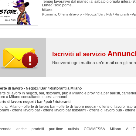
Tempo lavorativo dal martedì al sabato giornata intera (9
Lunedì solo pome...
Milano
9 giorni fa, Offerte di lavoro » Negozi / Bar / Pub / Ristoranti » A
Annunci
Iscriviti al servizio
Riceverai ogni mattina un'e-mail con gli ann
erte di lavoro - Negozi / Bar / Ristoranti a Milano
erte di lavoro in negozi, bar, ristoranti, pub a Milano e provincia per baristi, camer
oro a Milano consultando questi annunci.
erte di lavoro negozi / bar / pub / ristoranti
unci Milano - offerte di lavoro bar - offerte di lavoro negozi - offerte di lavoro ristora
toranti - offerte lavoro bar - offerte lavoro bar ristoranti - offerte di lavoro pub - offer
econda
anche
prodotti
part time
autista
COMMESSA
Milano
ALLE