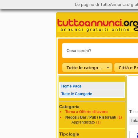
Le pagine di TuttoAnnunci.org ut
Tutte le categorie
Città e P
Home Page
Tutte le Categorie
Categoria
Torna a Offerte di lavoro
Tutt
Negozi / Bar / Pub / Ristoranti
(1)
Tot
Apprendistato
(1)
Tipologia