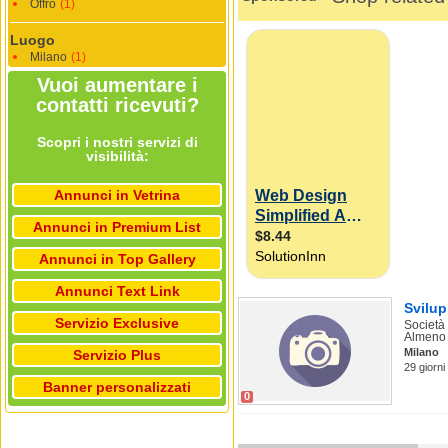
Offro
(1)
Luogo
Milano
(1)
Vuoi aumentare i
contatti ricevuti?
Scopri i nostri servizi di
visibilità:
Annunci in Vetrina
Annunci in Premium List
Annunci in Top Gallery
Annunci Text Link
Svilup
Servizio Exclusive
Società 
Almeno 3
Milano
Servizio Plus
29 giorni
Banner personalizzati
0