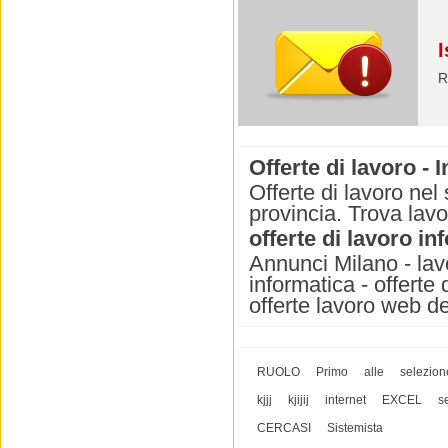
I
R
Offerte di lavoro -
Offerte di lavoro nel
provincia. Trova lav
offerte di lavoro i
Annunci Milano - lavor
informatica - offerte 
offerte lavoro web d
RUOLO
Primo
alle
selezion
kjjj
kjijij
internet
EXCEL
s
CERCASI
Sistemista