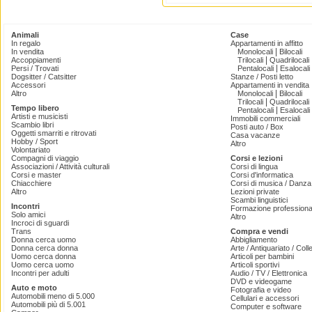
Animali
Case
In regalo
Appartamenti in affitto
|
In vendita
Monolocali
Bilocali
|
Accoppiamenti
Trilocali
Quadrilocali
|
Persi / Trovati
Pentalocali
Esalocali
Dogsitter / Catsitter
Stanze / Posti letto
Accessori
Appartamenti in vendita
|
Altro
Monolocali
Bilocali
|
Trilocali
Quadrilocali
Tempo libero
|
Pentalocali
Esalocali
Artisti e musicisti
Immobili commerciali
Scambio libri
Posti auto / Box
Oggetti smarriti e ritrovati
Casa vacanze
Hobby / Sport
Altro
Volontariato
Compagni di viaggio
Corsi e lezioni
Associazioni / Attività culturali
Corsi di lingua
Corsi e master
Corsi d'informatica
Chiacchiere
Corsi di musica / Danza 
Altro
Lezioni private
Scambi linguistici
Incontri
Formazione professiona
Solo amici
Altro
Incroci di sguardi
Trans
Compra e vendi
Donna cerca uomo
Abbigliamento
Donna cerca donna
Arte / Antiquariato / Coll
Uomo cerca donna
Articoli per bambini
Uomo cerca uomo
Articoli sportivi
Incontri per adulti
Audio / TV / Elettronica
DVD e videogame
Auto e moto
Fotografia e video
Automobili meno di 5.000
Cellulari e accessori
Automobili più di 5.001
Computer e software