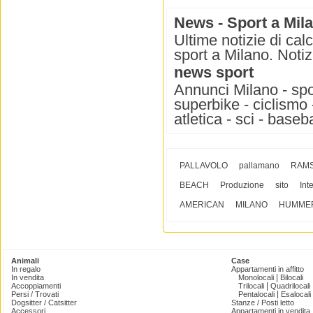
News - Sport a Mil
Ultime notizie di cal
sport a Milano. Notizi
news sport
Annunci Milano - spo
superbike - ciclismo -
atletica - sci - base
PALLAVOLO
pallamano
RAM
BEACH
Produzione
sito
Int
AMERICAN
MILANO
HUMME
Animali
Case
In regalo
Appartamenti in affitto
|
In vendita
Monolocali
Bilocali
|
Accoppiamenti
Trilocali
Quadrilocali
|
Persi / Trovati
Pentalocali
Esalocali
Dogsitter / Catsitter
Stanze / Posti letto
Accessori
Appartamenti in vendita