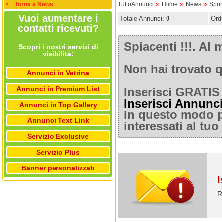
»
»
»
Torna a News
TuttoAnnunci
Home
News
Spor
Vuoi aumentare i
Totale Annunci:
0
Ord
contatti ricevuti?
Spiacenti !!!. A
Scopri i nostri servizi di
visibilità:
Non hai trovato q
Annunci in Vetrina
Annunci in Premium List
Inserisci GRATIS 
Inserisci Annunc
Annunci in Top Gallery
In questo modo po
Annunci Text Link
interessati al tu
Servizio Exclusive
Servizio Plus
Banner personalizzati
I
R