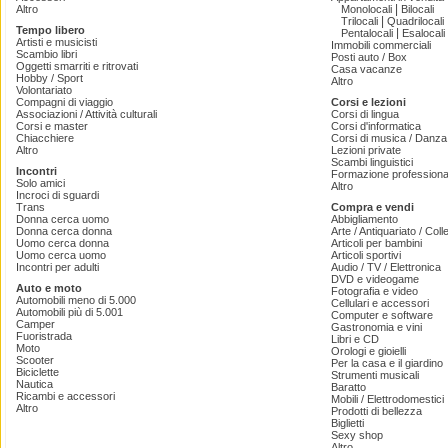
|
Altro
Monolocali
Bilocali
|
Trilocali
Quadrilocali
Tempo libero
|
Pentalocali
Esalocali
Artisti e musicisti
Immobili commerciali
Scambio libri
Posti auto / Box
Oggetti smarriti e ritrovati
Casa vacanze
Hobby / Sport
Altro
Volontariato
Compagni di viaggio
Corsi e lezioni
Associazioni / Attività culturali
Corsi di lingua
Corsi e master
Corsi d'informatica
Chiacchiere
Corsi di musica / Danza 
Altro
Lezioni private
Scambi linguistici
Incontri
Formazione professiona
Solo amici
Altro
Incroci di sguardi
Trans
Compra e vendi
Donna cerca uomo
Abbigliamento
Donna cerca donna
Arte / Antiquariato / Coll
Uomo cerca donna
Articoli per bambini
Uomo cerca uomo
Articoli sportivi
Incontri per adulti
Audio / TV / Elettronica
DVD e videogame
Auto e moto
Fotografia e video
Automobili meno di 5.000
Cellulari e accessori
Automobili più di 5.001
Computer e software
Camper
Gastronomia e vini
Fuoristrada
Libri e CD
Moto
Orologi e gioielli
Scooter
Per la casa e il giardino
Biciclette
Strumenti musicali
Nautica
Baratto
Ricambi e accessori
Mobili / Elettrodomestici
Altro
Prodotti di bellezza
Biglietti
Sexy shop
Altro