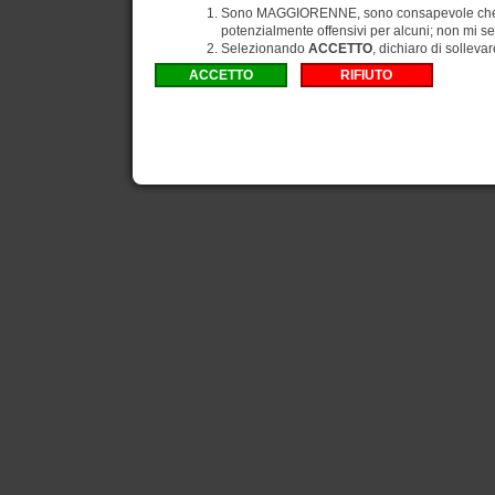
Sono MAGGIORENNE, sono consapevole che gli
potenzialmente offensivi per alcuni; non mi se
Selezionando
ACCETTO
, dichiaro di solleva