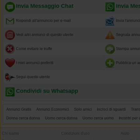
Invia Messaggio Chat
Invia Me
Rispondi all'annuncio per e-mail
Invia l'annun
Vedi altri annunci di questo utente
Segnala annun
Come evitare le truffe
Stampa annun
I miei annunci preferiti
Pubblica un a
Segui questo utente
Condividi su Whatsapp
Annunci Gratis
Annunci Economici
Solo amici
Incroci di sguardi
Tran
Donna cerca donna
Uomo cerca donna
Uomo cerca uomo
Incontri per 
Chi siamo
Condizioni d'uso
Aiuto