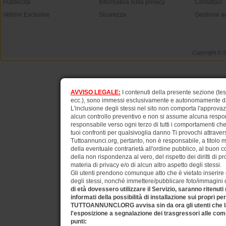
Pubblicità
Informativa sulla privacy
Contattaci
Vetrine Exclusive
Sicurezza
Gestione a
Copyright © 
AVVISO LEGALE:
I contenuti della presente sezione (test
ecc.), sono immessi esclusivamente e autonomamente dagli
L'inclusione degli stessi nel sito non comporta l'approv
alcun controllo preventivo e non si assume alcuna respons
responsabile verso ogni terzo di tutti i comportamenti ch
tuoi confronti per qualsivoglia danno Ti provochi attraverso
Tuttoannunci.org, pertanto, non è responsabile, a titolo 
della eventuale contrarietà all'ordine pubblico, al buon 
della non rispondenza al vero, del rispetto dei diritti di pr
materia di privacy e/o di alcun altro aspetto degli stessi.
Gli utenti prendono comunque atto che è vietato inserire d
degli stessi, nonchè immettere/pubblicare foto/immagini di 
di età dovessero utilizzare il Servizio, saranno ritenuti
informati della possibilità di installazione sui propri pe
TUTTOANNUNCI.ORG avvisa sin da ora gli utenti che la
l'esposizione a segnalazione dei trasgressori alle comp
punti: