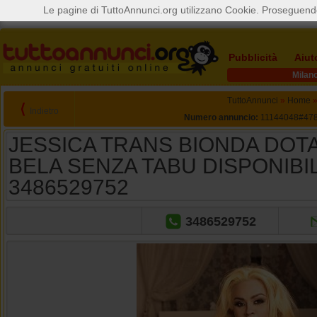
Le pagine di TuttoAnnunci.org utilizzano Cookie. Proseguendo
Pubblicità
Aiut
Milan
TuttoAnnunci
»
Home
⟨
Indietro
Numero annuncio:
11144048#47
JESSICA TRANS BIONDA DOT
BELA SENZA TABU DISPONIBIL
3486529752
3486529752