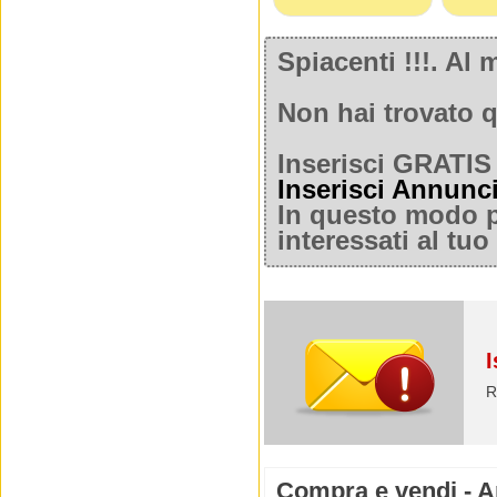
Spiacenti !!!. A
Non hai trovato q
Inserisci GRATIS 
Inserisci Annunc
In questo modo po
interessati al tu
I
R
Compra e vendi - Ar