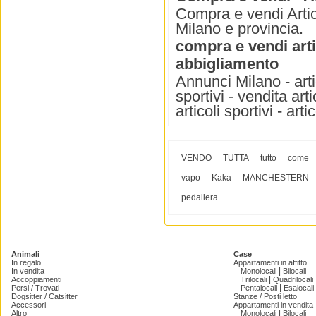
Compra e vendi Artico
Milano e provincia.
compra e vendi arti
abbigliamento
Annunci Milano - artic
sportivi - vendita arti
articoli sportivi - arti
VENDO
TUTTA
tutto
come
vapo
Kaka
MANCHESTERN
pedaliera
Animali
Case
In regalo
Appartamenti in affitto
|
In vendita
Monolocali
Bilocali
|
Accoppiamenti
Trilocali
Quadrilocali
|
Persi / Trovati
Pentalocali
Esalocali
Dogsitter / Catsitter
Stanze / Posti letto
Accessori
Appartamenti in vendita
|
Altro
Monolocali
Bilocali