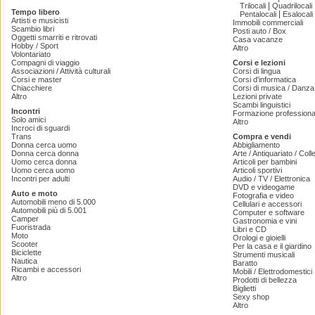
|
Trilocali
Quadrilocali
Tempo libero
|
Pentalocali
Esalocali
Artisti e musicisti
Immobili commerciali
Scambio libri
Posti auto / Box
Oggetti smarriti e ritrovati
Casa vacanze
Hobby / Sport
Altro
Volontariato
Compagni di viaggio
Corsi e lezioni
Associazioni / Attività culturali
Corsi di lingua
Corsi e master
Corsi d'informatica
Chiacchiere
Corsi di musica / Danza 
Altro
Lezioni private
Scambi linguistici
Incontri
Formazione professiona
Solo amici
Altro
Incroci di sguardi
Trans
Compra e vendi
Donna cerca uomo
Abbigliamento
Donna cerca donna
Arte / Antiquariato / Coll
Uomo cerca donna
Articoli per bambini
Uomo cerca uomo
Articoli sportivi
Incontri per adulti
Audio / TV / Elettronica
DVD e videogame
Auto e moto
Fotografia e video
Automobili meno di 5.000
Cellulari e accessori
Automobili più di 5.001
Computer e software
Camper
Gastronomia e vini
Fuoristrada
Libri e CD
Moto
Orologi e gioielli
Scooter
Per la casa e il giardino
Biciclette
Strumenti musicali
Nautica
Baratto
Ricambi e accessori
Mobili / Elettrodomestici
Altro
Prodotti di bellezza
Biglietti
Sexy shop
Altro