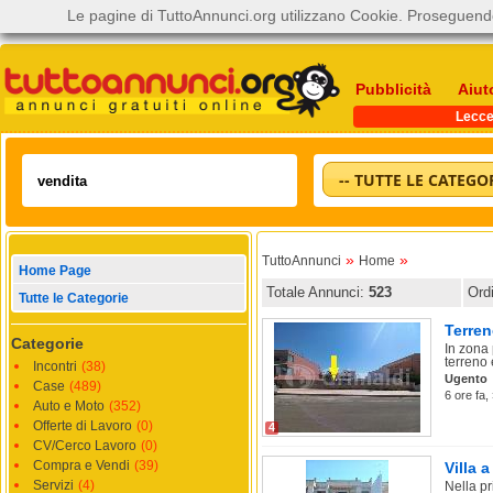
Le pagine di TuttoAnnunci.org utilizzano Cookie. Proseguendo
Pubblicità
Aiut
Lecc
-- TUTTE LE CATEGOR
»
»
TuttoAnnunci
Home
Home Page
Totale Annunci:
523
Ord
Tutte le Categorie
Terren
Categorie
In zona 
terreno e
Incontri
(38)
Ugento
Case
(489)
6 ore fa,
Auto e Moto
(352)
Offerte di Lavoro
(0)
4
CV/Cerco Lavoro
(0)
Compra e Vendi
(39)
Villa 
Servizi
(4)
Nella pr