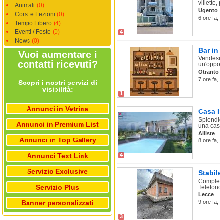
villette,
Animali
(0)
Ugento
Corsi e Lezioni
(0)
6 ore fa,
Tempo Libero
(4)
Eventi / Feste
(0)
4
News
(0)
Bar in
Vuoi aumentare i
Vendesi 
contatti ricevuti?
un'oppor
Otranto
7 ore fa,
Scopri i nostri servizi di
visibilità:
1
Annunci in Vetrina
Casa I
Splendid
Annunci in Premium List
una casa
Alliste
Annunci in Top Gallery
8 ore fa,
Annunci Text Link
4
Servizio Exclusive
Stabil
Comples
Servizio Plus
Telefon
Lecce
Banner personalizzati
9 ore fa,
3