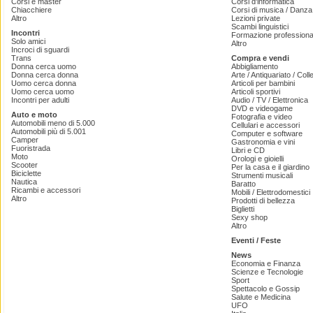
Corsi e master
Corsi d'informatica
Chiacchiere
Corsi di musica / Danza 
Altro
Lezioni private
Scambi linguistici
Incontri
Formazione professiona
Solo amici
Altro
Incroci di sguardi
Trans
Compra e vendi
Donna cerca uomo
Abbigliamento
Donna cerca donna
Arte / Antiquariato / Coll
Uomo cerca donna
Articoli per bambini
Uomo cerca uomo
Articoli sportivi
Incontri per adulti
Audio / TV / Elettronica
DVD e videogame
Auto e moto
Fotografia e video
Automobili meno di 5.000
Cellulari e accessori
Automobili più di 5.001
Computer e software
Camper
Gastronomia e vini
Fuoristrada
Libri e CD
Moto
Orologi e gioielli
Scooter
Per la casa e il giardino
Biciclette
Strumenti musicali
Nautica
Baratto
Ricambi e accessori
Mobili / Elettrodomestici
Altro
Prodotti di bellezza
Biglietti
Sexy shop
Altro
Eventi / Feste
News
Economia e Finanza
Scienze e Tecnologie
Sport
Spettacolo e Gossip
Salute e Medicina
UFO