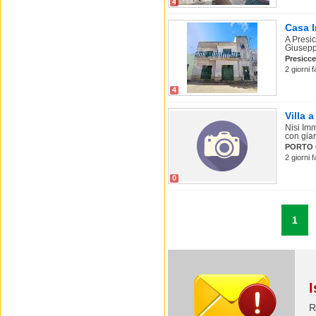
4
Casa I
A Presic
Giuseppe
Presicc
2 giorni 
4
Villa 
Nisi Imm
con giar
PORTO 
2 giorni 
0
1
I
R