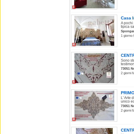
4
Casa I
A pochi
tipica sa
Sponga
1 giorno 
4
CENTR
Sono sto
testimon
73051 N
2 giorni f
4
PRIMO
L' Arte 
unico ed
73051 N
2 giorni f
4
CENTR