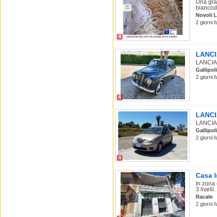
Una gra
biancod
Novoli 
2 giorni f
4
LANCIA
LANCIA A
Gallipoli
2 giorni 
4
LANCIA
LANCIA 
Gallipoli
2 giorni 
4
Casa I
In zona
3 livelli.
Racale
2 giorni 