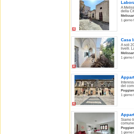
Labora
A Melis
della Ci
Melissa
1 giorno 
4
Casa I
A soli 
livelli. L
Melissa
1 giorno 
4
Appart
Interess
del comu
Poggiar
1 giorno 
4
Appart
Siamo li
comune 
Poggiar
1 giorno 