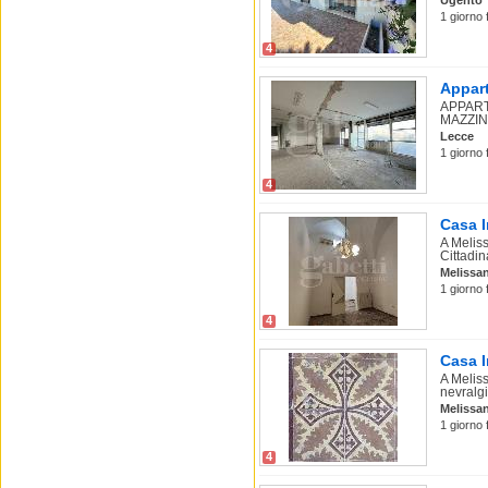
Ugento
1 giorno 
4
Appart
APPART
MAZZIN
Lecce
1 giorno 
4
Casa I
A Meliss
Cittadin
Melissa
1 giorno 
4
Casa I
A Meliss
nevralgi
Melissa
1 giorno 
4