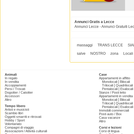
Annunci Gratis a Lecce
Annunci Lecce - Annunci Gratuiti Le
massaggi
TRANS LECCE
SI
salve
NOSTRO
zona
Locali
Animali
Case
In regalo
Appartamenti in affitto
|
In vendita
Monolocali
Bilocali
|
Accoppiamenti
Trilocali
Quadrilocali
|
Persi / Trovati
Pentalocali
Esalocali
Dogsitter / Catsitter
Stanze / Posti letto
Accessori
Appartamenti in vendita
|
Altro
Monolocali
Bilocali
|
Trilocali
Quadrilocali
Tempo libero
|
Pentalocali
Esalocali
Artisti e musicisti
Immobili commerciali
Scambio libri
Posti auto / Box
Oggetti smarriti e ritrovati
Casa vacanze
Hobby / Sport
Altro
Volontariato
Compagni di viaggio
Corsi e lezioni
Associazioni / Attività culturali
Corsi di lingua