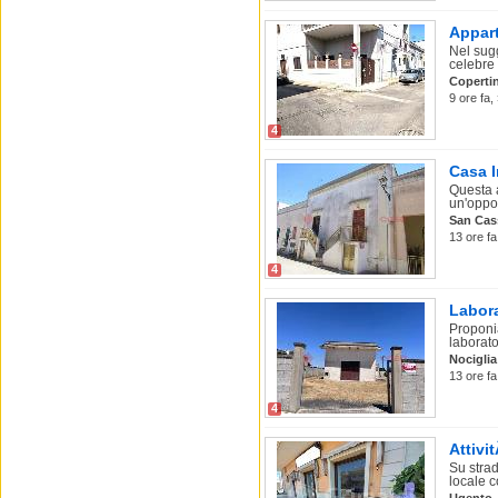
Appart
Nel sugg
celebre p
Coperti
9 ore fa,
4
Casa I
Questa 
un'oppor
San Cas
13 ore fa
4
Labora
Proponi
laborator
Nociglia
13 ore fa
4
Attivi
Su stra
locale c