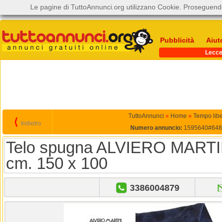
Le pagine di TuttoAnnunci.org utilizzano Cookie. Proseguendo
Pubblicità
Aiut
Lecc
TuttoAnnunci
»
Home
»
Tempo lib
⟨
Indietro
Numero annuncio:
1595640#648
Telo spugna ALVIERO MART
cm. 150 x 100
3386004879