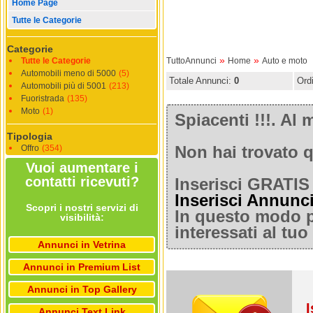
Home Page
Tutte le Categorie
Categorie
»
»
Tutte le Categorie
TuttoAnnunci
Home
Auto e moto
Automobili meno di 5000
(5)
Totale Annunci:
0
Ord
Automobili più di 5001
(213)
Fuoristrada
(135)
Moto
(1)
Spiacenti !!!. A
Tipologia
Offro
(354)
Non hai trovato q
Vuoi aumentare i
contatti ricevuti?
Inserisci GRATIS 
Inserisci Annunc
Scopri i nostri servizi di
In questo modo po
visibilità:
interessati al tu
Annunci in Vetrina
Annunci in Premium List
Annunci in Top Gallery
I
Annunci Text Link