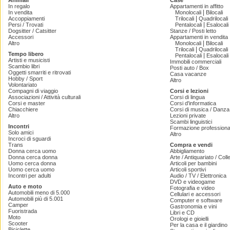
Animali
Case
In regalo
Appartamenti in affitto
|
In vendita
Monolocali
Bilocali
|
Accoppiamenti
Trilocali
Quadrilocali
|
Persi / Trovati
Pentalocali
Esalocali
Dogsitter / Catsitter
Stanze / Posti letto
Accessori
Appartamenti in vendita
|
Altro
Monolocali
Bilocali
|
Trilocali
Quadrilocali
Tempo libero
|
Pentalocali
Esalocali
Artisti e musicisti
Immobili commerciali
Scambio libri
Posti auto / Box
Oggetti smarriti e ritrovati
Casa vacanze
Hobby / Sport
Altro
Volontariato
Compagni di viaggio
Corsi e lezioni
Associazioni / Attività culturali
Corsi di lingua
Corsi e master
Corsi d'informatica
Chiacchiere
Corsi di musica / Danza 
Altro
Lezioni private
Scambi linguistici
Incontri
Formazione professiona
Solo amici
Altro
Incroci di sguardi
Trans
Compra e vendi
Donna cerca uomo
Abbigliamento
Donna cerca donna
Arte / Antiquariato / Coll
Uomo cerca donna
Articoli per bambini
Uomo cerca uomo
Articoli sportivi
Incontri per adulti
Audio / TV / Elettronica
DVD e videogame
Auto e moto
Fotografia e video
Automobili meno di 5.000
Cellulari e accessori
Automobili più di 5.001
Computer e software
Camper
Gastronomia e vini
Fuoristrada
Libri e CD
Moto
Orologi e gioielli
Scooter
Per la casa e il giardino
Biciclette