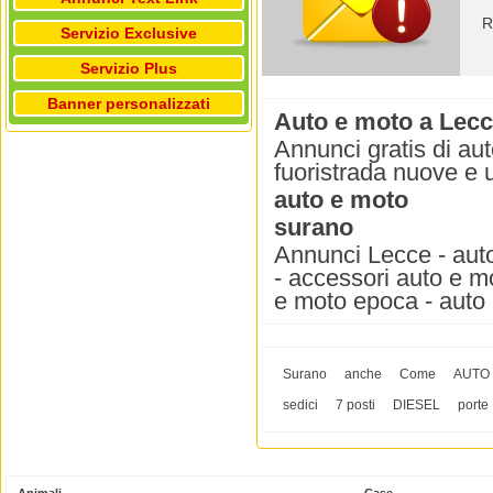
R
Servizio Exclusive
Servizio Plus
Banner personalizzati
Auto e moto a Lec
Annunci gratis di aut
fuoristrada nuove e 
auto e moto
surano
Annunci Lecce - auto
- accessori auto e m
e moto epoca - auto 
Surano
anche
Come
AUTO
sedici
7 posti
DIESEL
porte