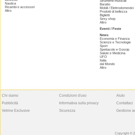
Strumenti musicali
Nautica
Baratto
Ricambi e accessori
Mobili / Elettrodomestici
Altro
Prodotti di bellezza
Biglietti
Sexy shop
Altro
Eventi / Feste
News
Economia e Finanza
Scienze e Tecnologie
Sport
Spettacolo e Gossip
Salute e Medicina
UFO
Italia
dal Mondo
Altro
Chi siamo
Condizioni d'uso
Aiuto
Pubblicità
Informativa sulla privacy
Contattaci
Vetrine Exclusive
Sicurezza
Gestione a
Copyright © 