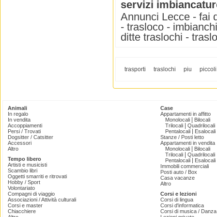
servizi imbiancatur
Annunci Lecce - fai da
- trasloco - imbianch
ditte traslochi - trasl
trasporti
traslochi
piu
piccoli
Animali
Case
In regalo
Appartamenti in affitto
|
In vendita
Monolocali
Bilocali
|
Accoppiamenti
Trilocali
Quadrilocali
|
Persi / Trovati
Pentalocali
Esalocali
Dogsitter / Catsitter
Stanze / Posti letto
Accessori
Appartamenti in vendita
|
Altro
Monolocali
Bilocali
|
Trilocali
Quadrilocali
Tempo libero
|
Pentalocali
Esalocali
Artisti e musicisti
Immobili commerciali
Scambio libri
Posti auto / Box
Oggetti smarriti e ritrovati
Casa vacanze
Hobby / Sport
Altro
Volontariato
Compagni di viaggio
Corsi e lezioni
Associazioni / Attività culturali
Corsi di lingua
Corsi e master
Corsi d'informatica
Chiacchiere
Corsi di musica / Danza 