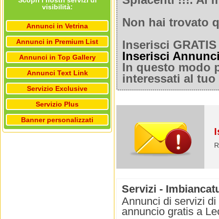
Spiacenti !!!. A
Scopri i nostri servizi di
visibilità:
Non hai trovato q
Annunci in Vetrina
Annunci in Premium List
Inserisci GRATIS 
Inserisci Annunc
Annunci in Top Gallery
In questo modo po
Annunci Text Link
interessati al tu
Servizio Exclusive
Servizio Plus
Banner personalizzati
I
R
Servizi - Imbiancat
Annunci di servizi di
annuncio gratis a Le