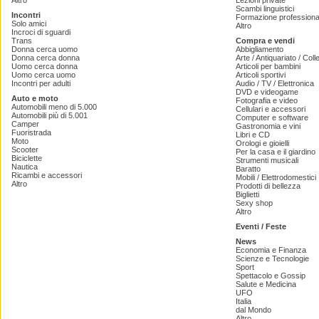
Altro
Lezioni private
Scambi linguistici
Incontri
Formazione professiona
Solo amici
Altro
Incroci di sguardi
Trans
Compra e vendi
Donna cerca uomo
Abbigliamento
Donna cerca donna
Arte / Antiquariato / Coll
Uomo cerca donna
Articoli per bambini
Uomo cerca uomo
Articoli sportivi
Incontri per adulti
Audio / TV / Elettronica
DVD e videogame
Auto e moto
Fotografia e video
Automobili meno di 5.000
Cellulari e accessori
Automobili più di 5.001
Computer e software
Camper
Gastronomia e vini
Fuoristrada
Libri e CD
Moto
Orologi e gioielli
Scooter
Per la casa e il giardino
Biciclette
Strumenti musicali
Nautica
Baratto
Ricambi e accessori
Mobili / Elettrodomestici
Altro
Prodotti di bellezza
Biglietti
Sexy shop
Altro
Eventi / Feste
News
Economia e Finanza
Scienze e Tecnologie
Sport
Spettacolo e Gossip
Salute e Medicina
UFO
Italia
dal Mondo
Altro