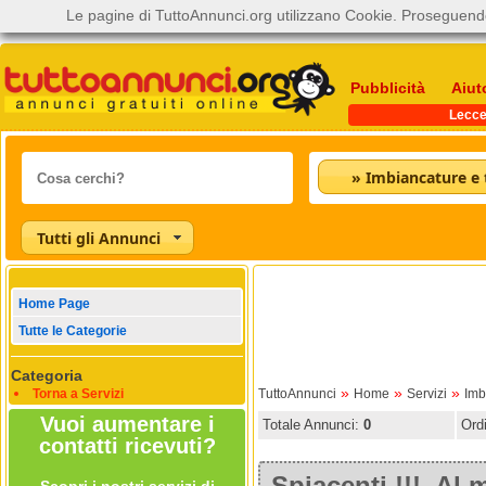
Le pagine di TuttoAnnunci.org utilizzano Cookie. Proseguendo
Pubblicità
Aiut
Lecc
Tutti gli Annunci
Home Page
Tutte le Categorie
Categoria
»
»
»
Torna a Servizi
TuttoAnnunci
Home
Servizi
Imb
Vuoi aumentare i
Totale Annunci:
0
Ord
contatti ricevuti?