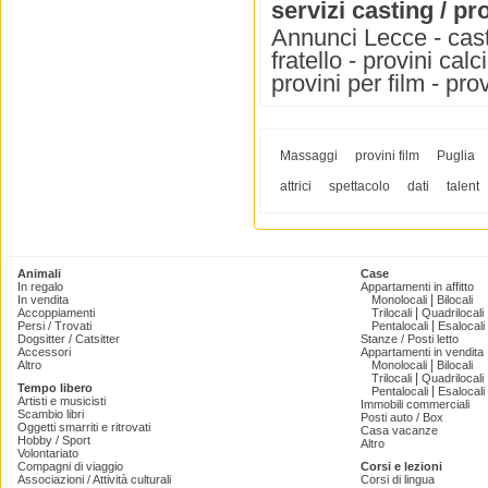
servizi casting / pr
Annunci Lecce - cast 
fratello - provini calc
provini per film - pro
Massaggi
provini film
Puglia
attrici
spettacolo
dati
talent
Animali
Case
In regalo
Appartamenti in affitto
|
In vendita
Monolocali
Bilocali
|
Accoppiamenti
Trilocali
Quadrilocali
|
Persi / Trovati
Pentalocali
Esalocali
Dogsitter / Catsitter
Stanze / Posti letto
Accessori
Appartamenti in vendita
|
Altro
Monolocali
Bilocali
|
Trilocali
Quadrilocali
Tempo libero
|
Pentalocali
Esalocali
Artisti e musicisti
Immobili commerciali
Scambio libri
Posti auto / Box
Oggetti smarriti e ritrovati
Casa vacanze
Hobby / Sport
Altro
Volontariato
Compagni di viaggio
Corsi e lezioni
Associazioni / Attività culturali
Corsi di lingua