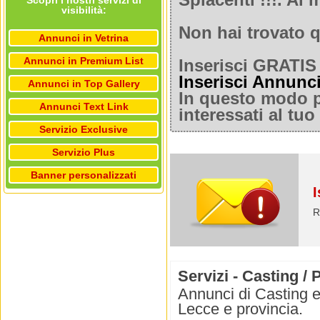
Spiacenti !!!. A
Scopri i nostri servizi di
visibilità:
Non hai trovato q
Annunci in Vetrina
Annunci in Premium List
Inserisci GRATIS 
Inserisci Annunc
Annunci in Top Gallery
In questo modo po
Annunci Text Link
interessati al tu
Servizio Exclusive
Servizio Plus
Banner personalizzati
I
R
Servizi - Casting / 
Annunci di Casting e
Lecce e provincia.