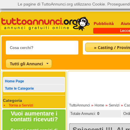
Le pagine di TuttoAnnunci.org utilizzano Cookie. Proseguendo
Pubblicità
Aiut
Lecc
» Casting / Provin
Tutti gli Annunci
Home Page
Tutte le Categorie
Categoria
»
»
»
Torna a Servizi
TuttoAnnunci
Home
Servizi
Cas
Vuoi aumentare i
Totale Annunci:
0
Ord
contatti ricevuti?