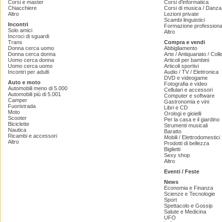
Corsi e master
Corsi d'informatica
Chiacchiere
Corsi di musica / Danza 
Altro
Lezioni private
Scambi linguistici
Incontri
Formazione professiona
Solo amici
Altro
Incroci di sguardi
Trans
Compra e vendi
Donna cerca uomo
Abbigliamento
Donna cerca donna
Arte / Antiquariato / Coll
Uomo cerca donna
Articoli per bambini
Uomo cerca uomo
Articoli sportivi
Incontri per adulti
Audio / TV / Elettronica
DVD e videogame
Auto e moto
Fotografia e video
Automobili meno di 5.000
Cellulari e accessori
Automobili più di 5.001
Computer e software
Camper
Gastronomia e vini
Fuoristrada
Libri e CD
Moto
Orologi e gioielli
Scooter
Per la casa e il giardino
Biciclette
Strumenti musicali
Nautica
Baratto
Ricambi e accessori
Mobili / Elettrodomestici
Altro
Prodotti di bellezza
Biglietti
Sexy shop
Altro
Eventi / Feste
News
Economia e Finanza
Scienze e Tecnologie
Sport
Spettacolo e Gossip
Salute e Medicina
UFO