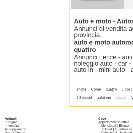
Auto e moto - Auto
Annunci di vendita a
provincia.
auto e moto automo
quattro
Annunci Lecce - auto
noleggio auto - car -
auto in - mini auto -
anche
Come
quattro
7 posti
1 3 diesel
galatone
tricase
Animali
Case
In regalo
Appartamenti in affitto
|
In vendita
Monolocali
Bilocali
|
Accoppiamenti
Trilocali
Quadrilocali
|
Persi / Trovati
Pentalocali
Esalocali