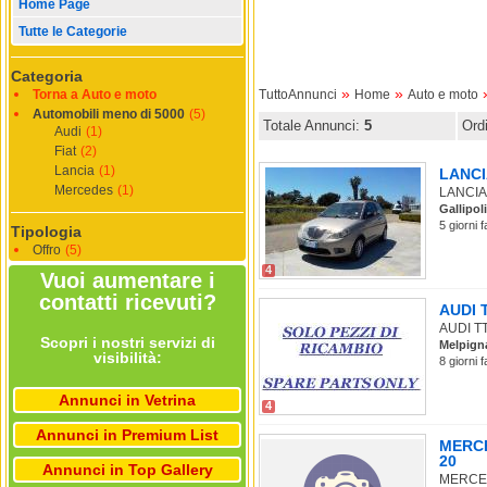
Home Page
Tutte le Categorie
Categoria
»
»
Torna a Auto e moto
TuttoAnnunci
Home
Auto e moto
Automobili meno di 5000
(5)
Totale Annunci:
5
Ord
Audi
(1)
Fiat
(2)
Lancia
(1)
LANCIA
Mercedes
(1)
LANCIA 
Gallipoli
5 giorni 
Tipologia
Offro
(5)
4
Vuoi aumentare i
contatti ricevuti?
AUDI T
AUDI TT 
Scopri i nostri servizi di
Melpign
visibilità:
8 giorni 
Annunci in Vetrina
4
Annunci in Premium List
MERCE
20
Annunci in Top Gallery
MERCEDE