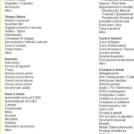
Dogsitter / Catsitter
Stanze / Posti letto
Accessori
Appartamenti in vendita
|
Altro
Monolocali
Bilocali
|
Trilocali
Quadrilocali
Tempo libero
|
Pentalocali
Esalocali
Artisti e musicisti
Immobili commerciali
Scambio libri
Posti auto / Box
Oggetti smarriti e ritrovati
Casa vacanze
Hobby / Sport
Altro
Volontariato
Compagni di viaggio
Corsi e lezioni
Associazioni / Attività culturali
Corsi di lingua
Corsi e master
Corsi d'informatica
Chiacchiere
Corsi di musica / Danza 
Altro
Lezioni private
Scambi linguistici
Incontri
Formazione professiona
Solo amici
Altro
Incroci di sguardi
Trans
Compra e vendi
Donna cerca uomo
Abbigliamento
Donna cerca donna
Arte / Antiquariato / Coll
Uomo cerca donna
Articoli per bambini
Uomo cerca uomo
Articoli sportivi
Incontri per adulti
Audio / TV / Elettronica
DVD e videogame
Auto e moto
Fotografia e video
Automobili meno di 5.000
Cellulari e accessori
Automobili più di 5.001
Computer e software
Camper
Gastronomia e vini
Fuoristrada
Libri e CD
Moto
Orologi e gioielli
Scooter
Per la casa e il giardino
Biciclette
Strumenti musicali
Nautica
Baratto
Ricambi e accessori
Mobili / Elettrodomestici
Altro
Prodotti di bellezza