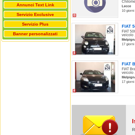
Chilomet
Annunci Text Link
Lecce
10 giorni
Servizio Exclusive
0
Servizio Plus
FIAT 5
FIAT 50
Banner personalizzati
veicolo .
Melpign
17 giorni
4
FIAT B
FIAT Br
veicolo .
Melpign
17 giorni
4
I
R