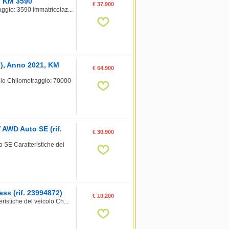
, KM 3590
€ 37.900
ggio: 3590 Immatricolaz...
7), Anno 2021, KM
€ 64.900
olo Chilometraggio: 70000
AWD Auto SE (rif.
€ 30.900
SE Caratteristiche del
s (rif. 23994872)
€ 10.200
stiche del veicolo Ch...