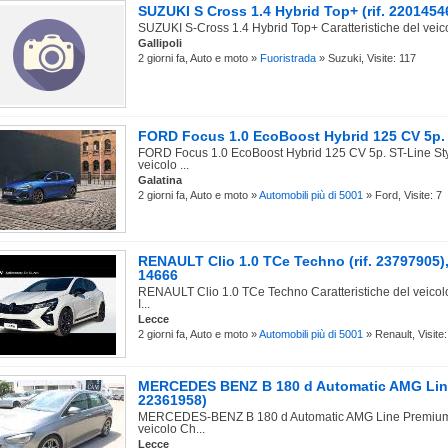
SUZUKI S Cross 1.4 Hybrid Top+ (rif. 2201454
SUZUKI S-Cross 1.4 Hybrid Top+ Caratteristiche del veic
Gallipoli
2 giorni fa, Auto e moto »
Fuoristrada
» Suzuki, Visite: 117
FORD Focus 1.0 EcoBoost Hybrid 125 CV 5p. ST
FORD Focus 1.0 EcoBoost Hybrid 125 CV 5p. ST-Line Styl
veicolo ...
Galatina
2 giorni fa, Auto e moto »
Automobili più di 5001
» Ford, Visite: 7
RENAULT Clio 1.0 TCe Techno (rif. 23797905)
14666
RENAULT Clio 1.0 TCe Techno Caratteristiche del veicol
I...
Lecce
2 giorni fa, Auto e moto »
Automobili più di 5001
» Renault, Visite:
MERCEDES BENZ B 180 d Automatic AMG Line 
22361958)
MERCEDES-BENZ B 180 d Automatic AMG Line Premium C
veicolo Ch...
Lecce