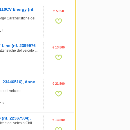
10CV Energy (rif.
€ 5.950
y Caratteristiche del
: 4
Line (rif. 2399976
€ 13.500
istiche del veicolo ...
. 23446516), Anno
€ 21.500
e del veicolo
: 66
(rif. 22367904),
€ 13.500
he del veicolo Chil...