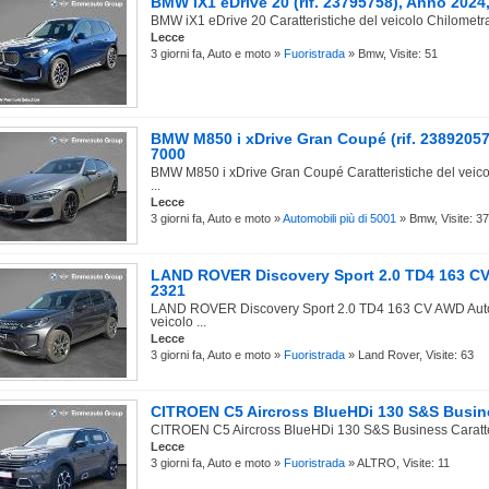
BMW iX1 eDrive 20 (rif. 23795758), Anno 2024
BMW iX1 eDrive 20 Caratteristiche del veicolo Chilometra
Lecce
3 giorni fa, Auto e moto »
Fuoristrada
» Bmw, Visite: 51
BMW M850 i xDrive Gran Coupé (rif. 2389205
7000
BMW M850 i xDrive Gran Coupé Caratteristiche del veic
...
Lecce
3 giorni fa, Auto e moto »
Automobili più di 5001
» Bmw, Visite: 37
LAND ROVER Discovery Sport 2.0 TD4 163 CV 
2321
LAND ROVER Discovery Sport 2.0 TD4 163 CV AWD Auto 
veicolo ...
Lecce
3 giorni fa, Auto e moto »
Fuoristrada
» Land Rover, Visite: 63
CITROEN C5 Aircross BlueHDi 130 S&S Busines
CITROEN C5 Aircross BlueHDi 130 S&S Business Caratteri
Lecce
3 giorni fa, Auto e moto »
Fuoristrada
» ALTRO, Visite: 11