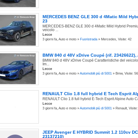
MERCEDES BENZ GLE 300 d 4Matic Mild Hybrid
23
MERCEDES-BENZ GLE 300 d 4Matic Mild Hybrid Premium 
veicolo ...
Lecce
3 giorni fa, Auto e moto »
Fuoristrada
» Mercedes, Visite: 42
BMW 840 d 48V xDrive Coupé (rif. 23426622)
BMW 840 d 48V xDrive Coupé Caratteristiche del veicol
Im...
Lecce
3 giorni fa, Auto e moto »
Automobili più di 5001
» Bmw, Visite: 56
RENAULT Clio 1.8 full hybrid E Tech Esprit Alp
RENAULT Clio 1.8 full hybrid E-Tech Esprit Alpine Auto Car
Lecce
3 giorni fa, Auto e moto »
Automobili più di 5001
» Renault, Visite:
JEEP Avenger E HYBRID Summit 1.2 110cv DCT
23137210)