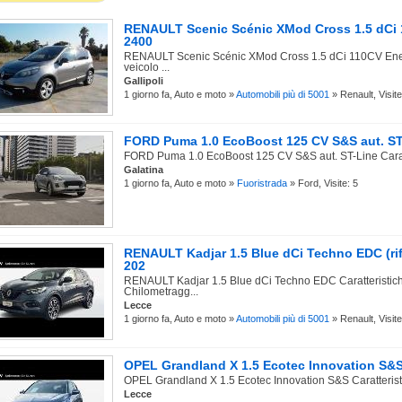
RENAULT Scenic Scénic XMod Cross 1.5 dCi 1
2400
RENAULT Scenic Scénic XMod Cross 1.5 dCi 110CV Energ
veicolo ...
Gallipoli
1 giorno fa, Auto e moto »
Automobili più di 5001
» Renault, Visite
FORD Puma 1.0 EcoBoost 125 CV S&S aut. ST 
FORD Puma 1.0 EcoBoost 125 CV S&S aut. ST-Line Caratter
Galatina
1 giorno fa, Auto e moto »
Fuoristrada
» Ford, Visite: 5
RENAULT Kadjar 1.5 Blue dCi Techno EDC (rif
202
RENAULT Kadjar 1.5 Blue dCi Techno EDC Caratteristich
Chilometragg...
Lecce
1 giorno fa, Auto e moto »
Automobili più di 5001
» Renault, Visite
OPEL Grandland X 1.5 Ecotec Innovation S&S 
OPEL Grandland X 1.5 Ecotec Innovation S&S Caratteristic
Lecce