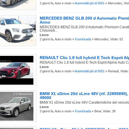
2 giorni fa, Auto e moto »
Automobili più di 5001
» Mercedes, Visi
MERCEDES BENZ GLB 200 d Automatic Premium
Anno
MERCEDES-BENZ GLB 200 d Automatic Premium Caratteri
Chilometr...
Lecce
2 giorni fa, Auto e moto »
Fuoristrada
» Mercedes, Visite: 62
RENAULT Clio 1.8 full hybrid E Tech Esprit Alp
RENAULT Clio 1.8 full hybrid E-Tech Esprit Alpine Auto Car
Lecce
3 giorni fa, Auto e moto »
Automobili più di 5001
» Renault, Visite:
BMW X1 xDrive 20d xLine 48V (rif. 22895890)
49000
BMW X1 xDrive 20d xLine 48V Caratteristiche del veicolo
Lecce
3 giorni fa, Auto e moto »
Fuoristrada
» Bmw, Visite: 39