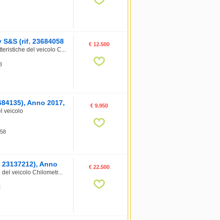
S&S (rif. 23684058
€ 12.500
istiche del veicolo C...
8
684135), Anno 2017,
€ 9.950
l veicolo
 58
. 23137212), Anno
€ 22.500
del veicolo Chilometr...
2