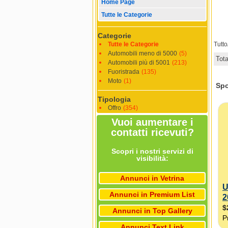
Home Page
Tutte le Categorie
Categorie
Tutte le Categorie
Tutt
Automobili meno di 5000
(5)
Tot
Automobili più di 5001
(213)
Fuoristrada
(135)
Moto
(1)
Tipologia
Offro
(354)
Vuoi aumentare i
contatti ricevuti?
Scopri i nostri servizi di
visibilità:
Annunci in Vetrina
Annunci in Premium List
Annunci in Top Gallery
Annunci Text Link