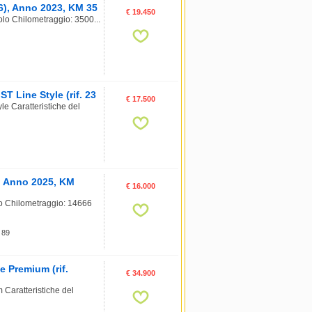
6), Anno 2023, KM 35
€ 19.450
olo Chilometraggio: 3500...
 Line Style (rif. 23
€ 17.500
e Caratteristiche del
, Anno 2025, KM
€ 16.000
o Chilometraggio: 14666
 89
Premium (rif.
€ 34.900
aratteristiche del