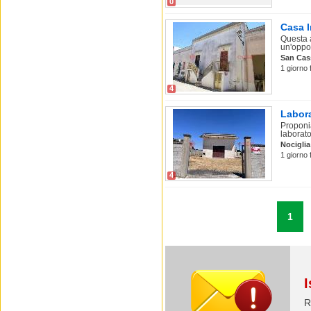
0
Casa I
Questa 
un'oppor
San Cas
1 giorno 
4
Labora
Proponi
laborator
Nociglia
1 giorno 
4
1
I
R