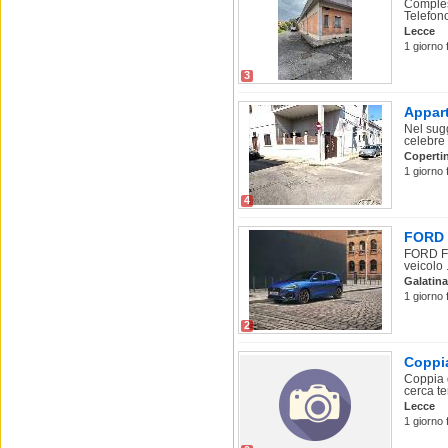
Comples
Telefon
Lecce
1 giorno 
3
Appart
Nel sugg
celebre p
Coperti
1 giorno 
4
FORD F
FORD Fo
veicolo .
Galatina
1 giorno 
2
Coppia
Coppia d
cerca te
Lecce
1 giorno