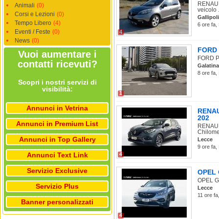
RENAULT
Animali
(0)
veicolo .
Corsi e Lezioni
(0)
Gallipoli
Tempo Libero
(4)
6 ore fa,
Eventi / Feste
(0)
4
News
(0)
FORD P
Vuoi aumentare i
FORD Pu
contatti ricevuti?
Galatina
8 ore fa,
Scopri i nostri servizi di
visibilità:
1
Annunci in Vetrina
RENAUL
202
Annunci in Premium List
RENAULT
Chilome
Annunci in Top Gallery
Lecce
9 ore fa,
Annunci Text Link
4
Servizio Exclusive
OPEL G
OPEL Gra
Servizio Plus
Lecce
11 ore fa
Banner personalizzati
4