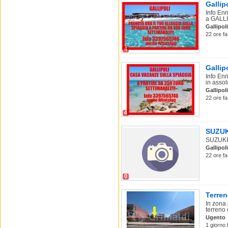
Gallip
Info En
a GALLI
Gallipoli
22 ore fa
4
Gallip
Info En
in assol
Gallipoli
22 ore fa
4
SUZUKI
SUZUKI 
Gallipoli
22 ore fa
0
Terren
In zona 
terreno e
Ugento
1 giorno 