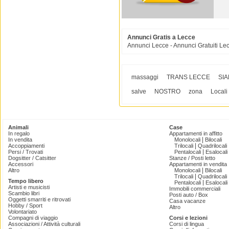
Annunci Gratis a Lecce
Annunci Lecce - Annunci Gratuiti Le
massaggi
TRANS LECCE
SI
salve
NOSTRO
zona
Locali
Animali
Case
In regalo
Appartamenti in affitto
|
In vendita
Monolocali
Bilocali
|
Accoppiamenti
Trilocali
Quadrilocali
|
Persi / Trovati
Pentalocali
Esalocali
Dogsitter / Catsitter
Stanze / Posti letto
Accessori
Appartamenti in vendita
|
Altro
Monolocali
Bilocali
|
Trilocali
Quadrilocali
Tempo libero
|
Pentalocali
Esalocali
Artisti e musicisti
Immobili commerciali
Scambio libri
Posti auto / Box
Oggetti smarriti e ritrovati
Casa vacanze
Hobby / Sport
Altro
Volontariato
Compagni di viaggio
Corsi e lezioni
Associazioni / Attività culturali
Corsi di lingua