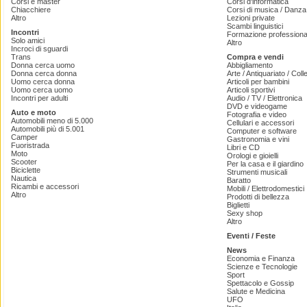
Corsi e master
Corsi d'informatica
Chiacchiere
Corsi di musica / Danza 
Altro
Lezioni private
Scambi linguistici
Incontri
Formazione professiona
Solo amici
Altro
Incroci di sguardi
Trans
Compra e vendi
Donna cerca uomo
Abbigliamento
Donna cerca donna
Arte / Antiquariato / Coll
Uomo cerca donna
Articoli per bambini
Uomo cerca uomo
Articoli sportivi
Incontri per adulti
Audio / TV / Elettronica
DVD e videogame
Auto e moto
Fotografia e video
Automobili meno di 5.000
Cellulari e accessori
Automobili più di 5.001
Computer e software
Camper
Gastronomia e vini
Fuoristrada
Libri e CD
Moto
Orologi e gioielli
Scooter
Per la casa e il giardino
Biciclette
Strumenti musicali
Nautica
Baratto
Ricambi e accessori
Mobili / Elettrodomestici
Altro
Prodotti di bellezza
Biglietti
Sexy shop
Altro
Eventi / Feste
News
Economia e Finanza
Scienze e Tecnologie
Sport
Spettacolo e Gossip
Salute e Medicina
UFO