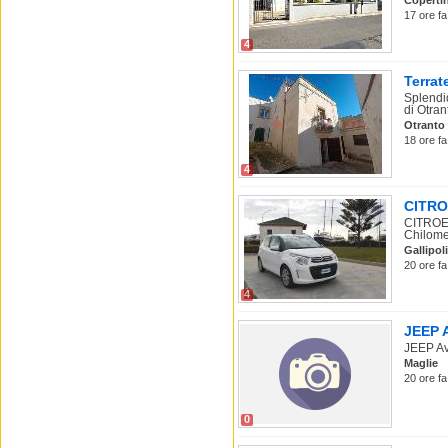
Coperti
17 ore fa
4
Terrat
Splendid
di Otrant
Otranto
18 ore fa
4
CITROE
CITROEN
Chilomet
Gallipoli
20 ore fa
4
JEEP A
JEEP Ave
Maglie
20 ore fa
0