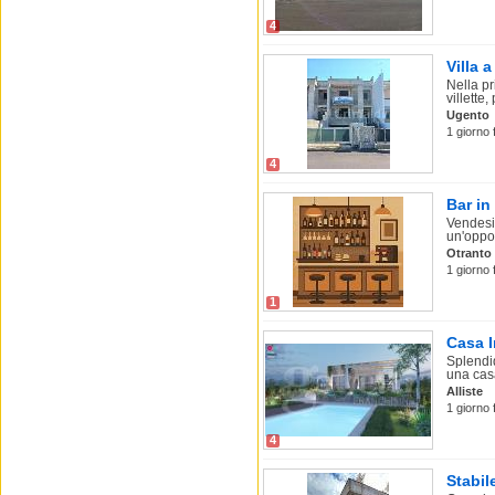
4
Villa 
Nella pr
villette,
Ugento
1 giorno 
4
Bar in
Vendesi 
un'oppor
Otranto
1 giorno 
1
Casa I
Splendid
una casa
Alliste
1 giorno 
4
Stabil