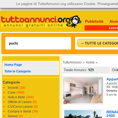
Le pagine di TuttoAnnunci.org utilizzano Cookie. Proseguendo
Pubblicità
Aiut
Lecc
-- TUTTE LE CATEGOR
»
»
TuttoAnnunci
Home
Home Page
Totale Annunci:
929
Ord
Tutte le Categorie
Appart
Categorie
A pochi
da: sogg
Incontri
(38)
Otranto
Case
(490)
5 ore fa,
Auto e Moto
(354)
Offerte di Lavoro
(0)
4
CV/Cerco Lavoro
(0)
Compra e Vendi
(39)
RENAUL
2400
Servizi
(4)