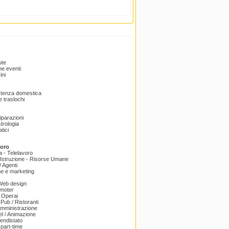
ute
e eventi
ini
istenza domestica
 traslochi
Riparazioni
trologia
tici
voro
a - Telelavoro
Istruzione - Risorse Umane
 Agenti
e e marketing
 Web design
omoter
 Operai
 Pub / Ristoranti
amministrazione
el / Animazione
endistato
part-time