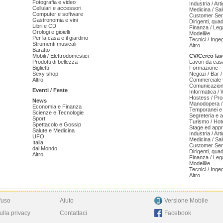
Fotografia e video
Industria / Art
Cellulari e accessori
Medicina / Sal
Computer e software
Customer Serv
Gastronomia e vini
Dirigenti, qua
Libri e CD
Finanza / Leg
Orologi e gioielli
Modelli/e
Per la casa e il giardino
Tecnici / Inge
Strumenti musicali
Altro
Baratto
Mobili / Elettrodomestici
CV/Cerco lav
Prodotti di bellezza
Lavori da cas
Biglietti
Formazione - 
Sexy shop
Negozi / Bar /
Altro
Commerciale v
Comunicazion
Eventi / Feste
Informatica /
Hostess / Pr
News
Manodopera /
Economia e Finanza
Temporanei e 
Scienze e Tecnologie
Segreteria e 
Sport
Turismo / Hot
Spettacolo e Gossip
Stage ed appr
Salute e Medicina
Industria / Art
UFO
Medicina / Sal
Italia
Customer Serv
dal Mondo
Dirigenti, qua
Altro
Finanza / Leg
Modelli/e
Tecnici / Inge
Altro
'uso
Aiuto
Versione Mobile
ulla privacy
Contattaci
Facebook