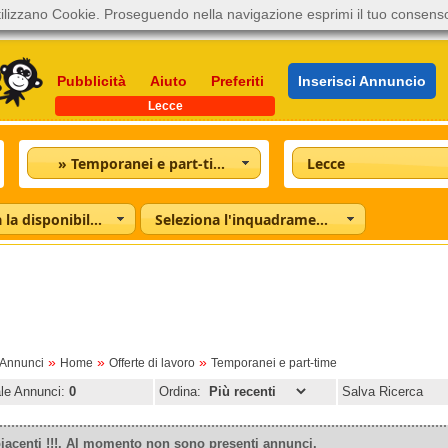
ilizzano Cookie. Proseguendo nella navigazione esprimi il tuo consens
Pubblicità
Aiuto
Preferiti
Inserisci Annuncio
Lecce
» Temporanei e part-time
Lecce
Seleziona la disponibilità
Seleziona l'inquadramento
»
»
»
oAnnunci
Home
Offerte di lavoro
Temporanei e part-time
ale Annunci:
0
Ordina:
Salva Ricerca
iacenti !!!. Al momento non sono presenti annunci.