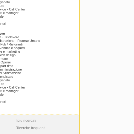
igianato
ute
ice - Call Center
dri e manager
ale
gneri
oro
a - Telelavoro
Istruzione - Risorse Umane
 Pub / Ristoranti
endite e acquisti
e e marketing
 Web design
omoter
 Operai
part-time
amministrazione
el / Animazione
endistato
igianato
ute
ice - Call Center
dri e manager
ale
gneri
I più ricercati
Ricerche frequenti