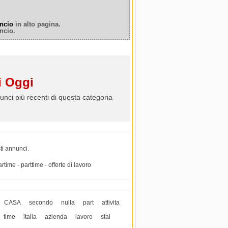
ncio
in alto pagina.
ncio.
 Oggi
unci più recenti di questa categoria
ti annunci.
time - parttime - offerte di lavoro
CASA
secondo
nulla
part
attivita
time
italia
azienda
lavoro
stai