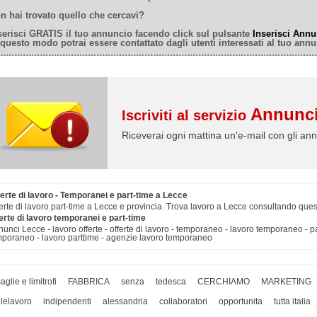
n hai trovato quello che cercavi?
serisci GRATIS il tuo annuncio facendo click sul pulsante
Inserisci Annu
 questo modo potrai essere contattato dagli utenti interessati al tuo annu
Annunci
Iscriviti al servizio
Riceverai ogni mattina un'e-mail con gli ann
erte di lavoro - Temporanei e part-time a Lecce
erte di lavoro part-time a Lecce e provincia. Trova lavoro a Lecce consultando ques
erte di lavoro temporanei e part-time
unci Lecce - lavoro offerte - offerte di lavoro - temporaneo - lavoro temporaneo - par
poraneo - lavoro parttime - agenzie lavoro temporaneo
aglie e limitrofi
FABBRICA
senza
tedesca
CERCHIAMO
MARKETING
elelavoro
indipendenti
alessandria
collaboratori
opportunita
tutta italia