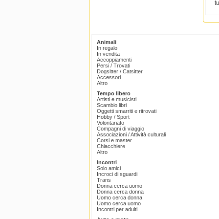
t
Animali
In regalo
In vendita
Accoppiamenti
Persi / Trovati
Dogsitter / Catsitter
Accessori
Altro
Tempo libero
Artisti e musicisti
Scambio libri
Oggetti smarriti e ritrovati
Hobby / Sport
Volontariato
Compagni di viaggio
Associazioni / Attività culturali
Corsi e master
Chiacchiere
Altro
Incontri
Solo amici
Incroci di sguardi
Trans
Donna cerca uomo
Donna cerca donna
Uomo cerca donna
Uomo cerca uomo
Incontri per adulti