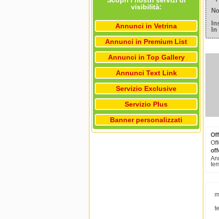
Scopri i nostri servizi di
visibilità:
No
In
Annunci in Vetrina
In
Annunci in Premium List
Annunci in Top Gallery
Annunci Text Link
Servizio Exclusive
Servizio Plus
Banner personalizzati
Off
Off
off
Ann
tem
m
t