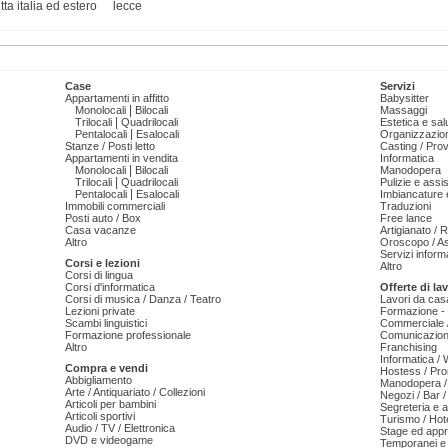
utta italia ed estero
lecce
Case
Servizi
Appartamenti in affitto
Babysitter
|
Monolocali
Bilocali
Massaggi
|
Trilocali
Quadrilocali
Estetica e sal
|
Pentalocali
Esalocali
Organizzazion
Stanze / Posti letto
Casting / Prov
Appartamenti in vendita
Informatica
|
Monolocali
Bilocali
Manodopera
|
Trilocali
Quadrilocali
Pulizie e ass
|
Pentalocali
Esalocali
Imbiancature e
Immobili commerciali
Traduzioni
Posti auto / Box
Free lance
Casa vacanze
Artigianato / 
Altro
Oroscopo / As
Servizi informa
Corsi e lezioni
Altro
Corsi di lingua
Corsi d'informatica
Offerte di la
Corsi di musica / Danza / Teatro
Lavori da cas
Lezioni private
Formazione - 
Scambi linguistici
Commerciale /
Formazione professionale
Comunicazion
Altro
Franchising
Informatica /
Compra e vendi
Hostess / Pr
Abbigliamento
Manodopera /
Arte / Antiquariato / Collezioni
Negozi / Bar /
Articoli per bambini
Segreteria e 
Articoli sportivi
Turismo / Hot
Audio / TV / Elettronica
Stage ed appr
DVD e videogame
Temporanei e 