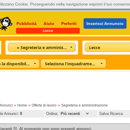
ilizzano Cookie. Proseguendo nella navigazione esprimi il tuo consens
Pubblicità
Aiuto
Preferiti
Inserisci Annuncio
Lecce
» Segreteria e amministrazione
Lecce
Seleziona la disponibilità
Seleziona l'inquadramento
»
»
»
oAnnunci
Home
Offerte di lavoro
Segreteria e amministrazione
ale Annunci:
0
Ordina:
Salva Ricerca
iacenti !!!. Al momento non sono presenti annunci.