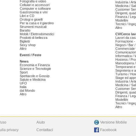
Fotografia e video
Industria / Art
Cellulari e accessori
Medicina / Sal
Computer e software
Customer Serv
Gastronomia e vini
Dirigenti, qua
Libri e CD
Finanza / Leg
Orologi e gioielli
Modelli/e
Per la casa e il giardino
Tecnici / Inge
Strumenti musicali
Altro
Baratto
Mobili / Elettrodomestici
CV/Cerco lav
Prodotti di bellezza
Lavori da cas
Biglietti
Formazione - 
Sexy shop
Negozi / Bar /
Altro
Commerciale v
Comunicazion
Eventi / Feste
Informatica /
Hostess / Pr
News
Manodopera /
Economia e Finanza
Temporanei e 
Scienze e Tecnologie
Segreteria e 
Sport
Turismo / Hot
Spettacolo e Gossip
Stage ed appr
Salute e Medicina
Industria / Art
UFO
Medicina / Sal
Italia
Customer Serv
dal Mondo
Dirigenti, qua
Altro
Finanza / Leg
Modelli/e
Tecnici / Inge
Altro
'uso
Aiuto
Versione Mobile
ulla privacy
Contattaci
Facebook