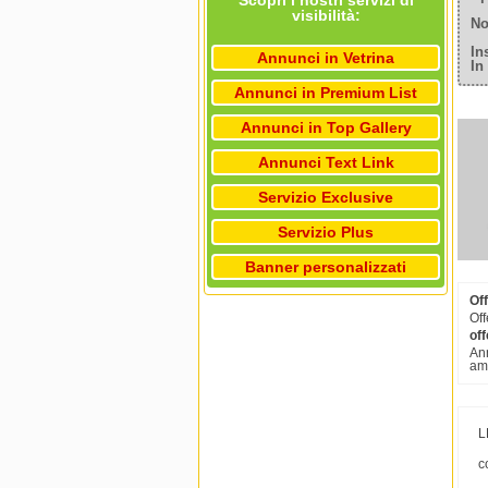
Scopri i nostri servizi di
visibilità:
No
In
Annunci in Vetrina
In
Annunci in Premium List
Annunci in Top Gallery
Annunci Text Link
Servizio Exclusive
Servizio Plus
Banner personalizzati
Of
Off
off
Ann
amm
L
c