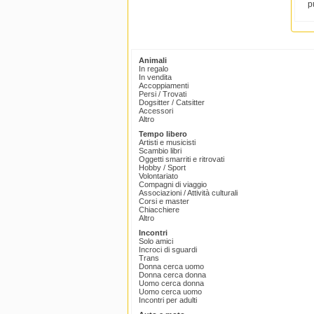
p
Animali
In regalo
In vendita
Accoppiamenti
Persi / Trovati
Dogsitter / Catsitter
Accessori
Altro
Tempo libero
Artisti e musicisti
Scambio libri
Oggetti smarriti e ritrovati
Hobby / Sport
Volontariato
Compagni di viaggio
Associazioni / Attività culturali
Corsi e master
Chiacchiere
Altro
Incontri
Solo amici
Incroci di sguardi
Trans
Donna cerca uomo
Donna cerca donna
Uomo cerca donna
Uomo cerca uomo
Incontri per adulti