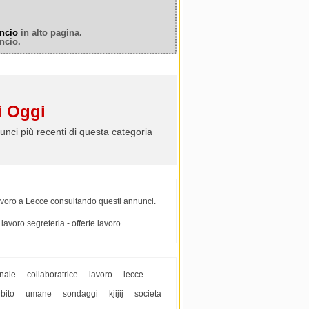
ncio
in alto pagina.
ncio.
 Oggi
unci più recenti di questa categoria
 lavoro a Lecce consultando questi annunci.
 lavoro segreteria - offerte lavoro
nale
collaboratrice
lavoro
lecce
bito
umane
sondaggi
kjijij
societa