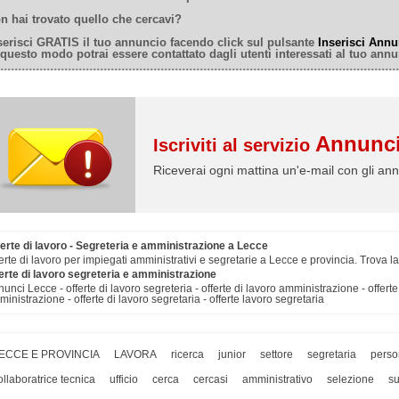
n hai trovato quello che cercavi?
serisci GRATIS il tuo annuncio facendo click sul pulsante
Inserisci Annu
 questo modo potrai essere contattato dagli utenti interessati al tuo annu
Annunci
Iscriviti al servizio
Riceverai ogni mattina un'e-mail con gli ann
ferte di lavoro - Segreteria e amministrazione a Lecce
erte di lavoro per impiegati amministrativi e segretarie a Lecce e provincia. Trova
erte di lavoro segreteria e amministrazione
unci Lecce - offerte di lavoro segreteria - offerte di lavoro amministrazione - offerte
inistrazione - offerte di lavoro segretaria - offerte lavoro segretaria
ECCE E PROVINCIA
LAVORA
ricerca
junior
settore
segretaria
perso
ollaboratrice tecnica
ufficio
cerca
cercasi
amministrativo
selezione
su