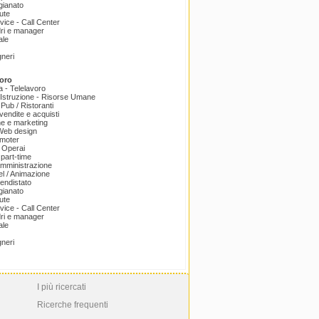
igianato
ute
ice - Call Center
dri e manager
ale
gneri
oro
a - Telelavoro
Istruzione - Risorse Umane
 Pub / Ristoranti
endite e acquisti
e e marketing
 Web design
omoter
 Operai
part-time
amministrazione
el / Animazione
endistato
igianato
ute
ice - Call Center
dri e manager
ale
gneri
I più ricercati
Ricerche frequenti