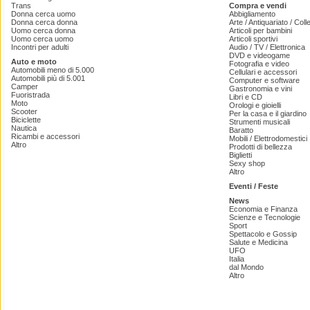
Trans
Compra e vendi
Donna cerca uomo
Abbigliamento
Donna cerca donna
Arte / Antiquariato / Coll
Uomo cerca donna
Articoli per bambini
Uomo cerca uomo
Articoli sportivi
Incontri per adulti
Audio / TV / Elettronica
DVD e videogame
Auto e moto
Fotografia e video
Automobili meno di 5.000
Cellulari e accessori
Automobili più di 5.001
Computer e software
Camper
Gastronomia e vini
Fuoristrada
Libri e CD
Moto
Orologi e gioielli
Scooter
Per la casa e il giardino
Biciclette
Strumenti musicali
Nautica
Baratto
Ricambi e accessori
Mobili / Elettrodomestici
Altro
Prodotti di bellezza
Biglietti
Sexy shop
Altro
Eventi / Feste
News
Economia e Finanza
Scienze e Tecnologie
Sport
Spettacolo e Gossip
Salute e Medicina
UFO
Italia
dal Mondo
Altro