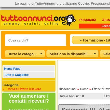
Le pagine di TuttoAnnunci.org utilizzano Cookie. Proseguendo
Pubblicità
Aiut
Lecc
Tutte le categorie
Seleziona la disponibilità
Home Page
Tutte le Categorie
Categoria
»
»
Torna a Offerte di lavoro
TuttoAnnunci
Home
Offerte di lav
Vuoi aumentare i
Totale Annunci:
0
Ord
contatti ricevuti?