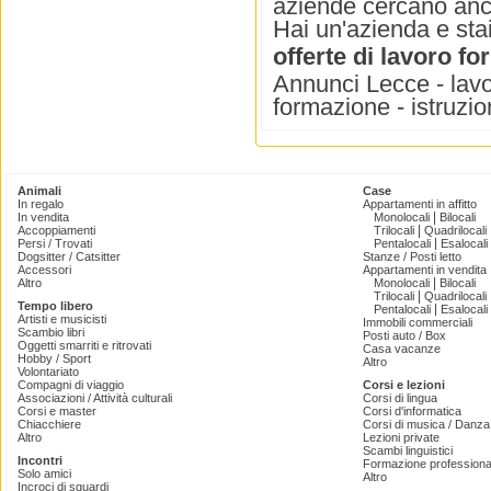
aziende cercano anch
Hai un'azienda e stai
offerte di lavoro f
Annunci Lecce - lavoro
formazione - istruzi
Animali
Case
In regalo
Appartamenti in affitto
|
In vendita
Monolocali
Bilocali
|
Accoppiamenti
Trilocali
Quadrilocali
|
Persi / Trovati
Pentalocali
Esalocali
Dogsitter / Catsitter
Stanze / Posti letto
Accessori
Appartamenti in vendita
|
Altro
Monolocali
Bilocali
|
Trilocali
Quadrilocali
Tempo libero
|
Pentalocali
Esalocali
Artisti e musicisti
Immobili commerciali
Scambio libri
Posti auto / Box
Oggetti smarriti e ritrovati
Casa vacanze
Hobby / Sport
Altro
Volontariato
Compagni di viaggio
Corsi e lezioni
Associazioni / Attività culturali
Corsi di lingua
Corsi e master
Corsi d'informatica
Chiacchiere
Corsi di musica / Danza 
Altro
Lezioni private
Scambi linguistici
Incontri
Formazione professiona
Solo amici
Altro
Incroci di sguardi