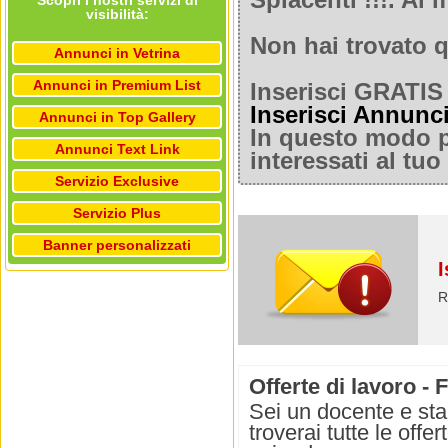
Spiacenti !!!. A
Scopri i nostri servizi di
visibilità:
Non hai trovato q
Annunci in Vetrina
Annunci in Premium List
Inserisci GRATIS 
Inserisci Annunc
Annunci in Top Gallery
In questo modo po
Annunci Text Link
interessati al tu
Servizio Exclusive
Servizio Plus
Banner personalizzati
I
R
Offerte di lavoro -
Sei un docente e sta
troverai tutte le offe