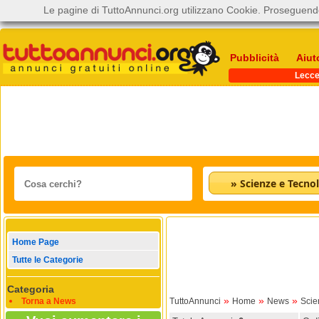
Le pagine di TuttoAnnunci.org utilizzano Cookie. Proseguendo
Pubblicità
Aiut
Lecc
» Scienze e Tecnol
Home Page
Tutte le Categorie
Categoria
»
»
»
Torna a News
TuttoAnnunci
Home
News
Scie