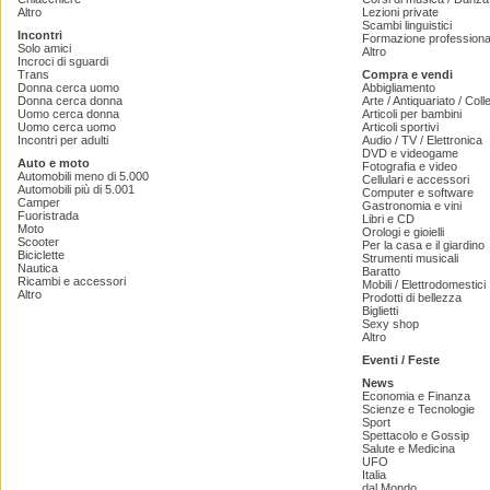
Altro
Lezioni private
Scambi linguistici
Incontri
Formazione professiona
Solo amici
Altro
Incroci di sguardi
Trans
Compra e vendi
Donna cerca uomo
Abbigliamento
Donna cerca donna
Arte / Antiquariato / Coll
Uomo cerca donna
Articoli per bambini
Uomo cerca uomo
Articoli sportivi
Incontri per adulti
Audio / TV / Elettronica
DVD e videogame
Auto e moto
Fotografia e video
Automobili meno di 5.000
Cellulari e accessori
Automobili più di 5.001
Computer e software
Camper
Gastronomia e vini
Fuoristrada
Libri e CD
Moto
Orologi e gioielli
Scooter
Per la casa e il giardino
Biciclette
Strumenti musicali
Nautica
Baratto
Ricambi e accessori
Mobili / Elettrodomestici
Altro
Prodotti di bellezza
Biglietti
Sexy shop
Altro
Eventi / Feste
News
Economia e Finanza
Scienze e Tecnologie
Sport
Spettacolo e Gossip
Salute e Medicina
UFO
Italia
dal Mondo