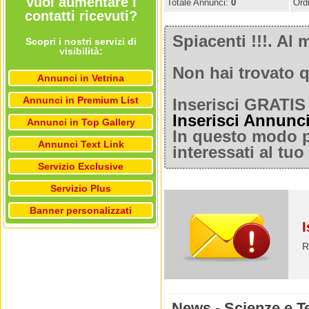
Vuoi aumentare i
Totale Annunci:
0
Ord
contatti ricevuti?
Spiacenti !!!. A
Scopri i nostri servizi di
visibilità:
Non hai trovato q
Annunci in Vetrina
Annunci in Premium List
Inserisci GRATIS 
Inserisci Annunc
Annunci in Top Gallery
In questo modo po
Annunci Text Link
interessati al tu
Servizio Exclusive
Servizio Plus
Banner personalizzati
I
R
News - Scienze e T