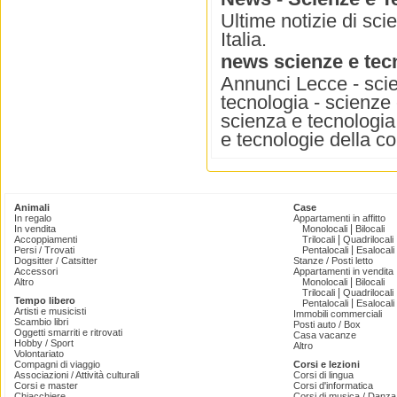
Ultime notizie di sci
Italia.
news scienze e tec
Annunci Lecce - scie
tecnologia - scienze 
scienza e tecnologia 
e tecnologie della 
Animali
Case
In regalo
Appartamenti in affitto
|
In vendita
Monolocali
Bilocali
|
Accoppiamenti
Trilocali
Quadrilocali
|
Persi / Trovati
Pentalocali
Esalocali
Dogsitter / Catsitter
Stanze / Posti letto
Accessori
Appartamenti in vendita
|
Altro
Monolocali
Bilocali
|
Trilocali
Quadrilocali
Tempo libero
|
Pentalocali
Esalocali
Artisti e musicisti
Immobili commerciali
Scambio libri
Posti auto / Box
Oggetti smarriti e ritrovati
Casa vacanze
Hobby / Sport
Altro
Volontariato
Compagni di viaggio
Corsi e lezioni
Associazioni / Attività culturali
Corsi di lingua
Corsi e master
Corsi d'informatica
Chiacchiere
Corsi di musica / Danza 