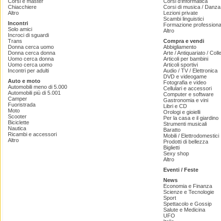
Corsi e master
Corsi d'informatica
Chiacchiere
Corsi di musica / Danza 
Altro
Lezioni private
Scambi linguistici
Incontri
Formazione professiona
Solo amici
Altro
Incroci di sguardi
Trans
Compra e vendi
Donna cerca uomo
Abbigliamento
Donna cerca donna
Arte / Antiquariato / Coll
Uomo cerca donna
Articoli per bambini
Uomo cerca uomo
Articoli sportivi
Incontri per adulti
Audio / TV / Elettronica
DVD e videogame
Auto e moto
Fotografia e video
Automobili meno di 5.000
Cellulari e accessori
Automobili più di 5.001
Computer e software
Camper
Gastronomia e vini
Fuoristrada
Libri e CD
Moto
Orologi e gioielli
Scooter
Per la casa e il giardino
Biciclette
Strumenti musicali
Nautica
Baratto
Ricambi e accessori
Mobili / Elettrodomestici
Altro
Prodotti di bellezza
Biglietti
Sexy shop
Altro
Eventi / Feste
News
Economia e Finanza
Scienze e Tecnologie
Sport
Spettacolo e Gossip
Salute e Medicina
UFO