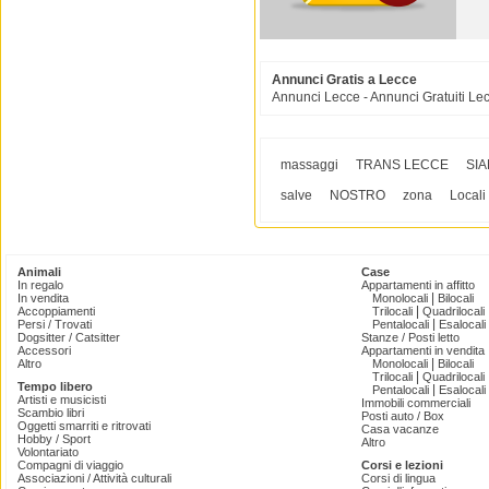
Annunci Gratis a Lecce
Annunci Lecce - Annunci Gratuiti Le
massaggi
TRANS LECCE
SI
salve
NOSTRO
zona
Locali
Animali
Case
In regalo
Appartamenti in affitto
|
In vendita
Monolocali
Bilocali
|
Accoppiamenti
Trilocali
Quadrilocali
|
Persi / Trovati
Pentalocali
Esalocali
Dogsitter / Catsitter
Stanze / Posti letto
Accessori
Appartamenti in vendita
|
Altro
Monolocali
Bilocali
|
Trilocali
Quadrilocali
Tempo libero
|
Pentalocali
Esalocali
Artisti e musicisti
Immobili commerciali
Scambio libri
Posti auto / Box
Oggetti smarriti e ritrovati
Casa vacanze
Hobby / Sport
Altro
Volontariato
Compagni di viaggio
Corsi e lezioni
Associazioni / Attività culturali
Corsi di lingua