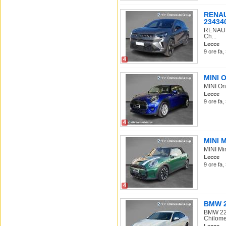
RENAUL
23434
RENAULT
Ch...
Lecce
9 ore fa,
4
MINI O
MINI One
Lecce
9 ore fa,
4
MINI M
MINI Min
Lecce
9 ore fa,
4
BMW 22
BMW 220
Chilomet