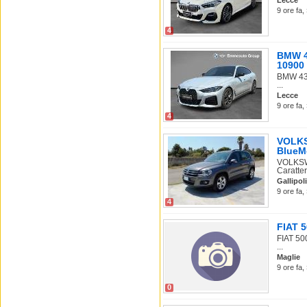
Lecce
9 ore fa,
4
BMW 43
10900
BMW 430
...
Lecce
9 ore fa,
4
VOLKS
BlueM
VOLKSWA
Caratter
Gallipoli
9 ore fa,
4
FIAT 5
FIAT 50
...
Maglie
9 ore fa,
0