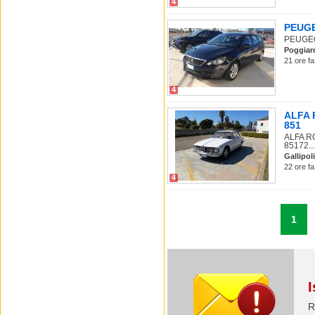
4
PEUGE
PEUGEOT
Poggiar
21 ore fa
4
ALFA R
851
ALFA RO
85172...
Gallipoli
22 ore fa
4
1
I
R