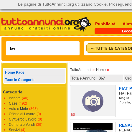
Le pagine di TuttoAnnunci.org utilizzano Cookie. Proseguendo
Pubblicità
Aiut
Lecc
-- TUTTE LE CATEGOR
»
»
TuttoAnnunci
Home
Home Page
Totale Annunci:
367
Ord
Tutte le Categorie
FIAT P
Categorie
FIAT Pan
Incontri
(40)
Maglie
7 ore fa,
Case
(492)
Auto e Moto
(363)
Offerte di Lavoro
(0)
0
CV/Cerco Lavoro
(0)
Compra e Vendi
(39)
RENAUL
Servizi
(4)
RENAULT