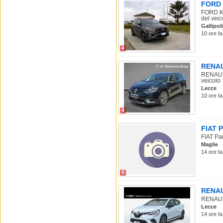
FORD 
FORD Ku
del veico
Gallipoli
10 ore fa
4
RENAUL
RENAULT
veicolo .
Lecce
10 ore fa
4
FIAT P
FIAT Pan
Maglie
14 ore fa
0
RENAUL
RENAULT 
Lecce
14 ore fa