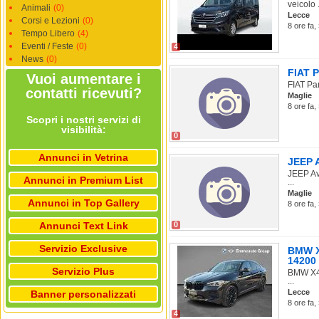
veicolo .
Animali
(0)
Lecce
Corsi e Lezioni
(0)
8 ore fa,
Tempo Libero
(4)
Eventi / Feste
(0)
4
News
(0)
FIAT P
Vuoi aumentare i
FIAT Pan
contatti ricevuti?
Maglie
8 ore fa,
Scopri i nostri servizi di
visibilità:
0
Annunci in Vetrina
JEEP A
JEEP Av
Annunci in Premium List
...
Maglie
Annunci in Top Gallery
8 ore fa,
Annunci Text Link
0
Servizio Exclusive
BMW X4
14200
Servizio Plus
BMW X4 
...
Lecce
Banner personalizzati
8 ore fa,
4