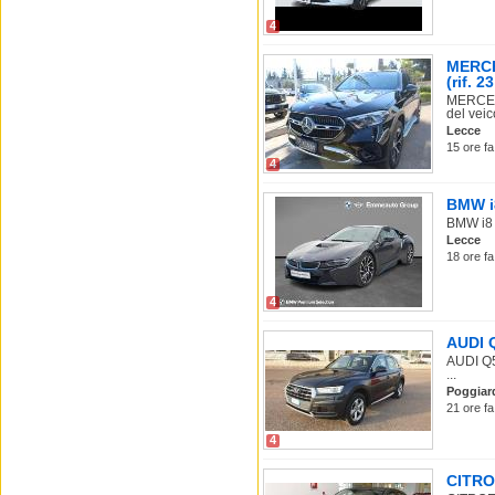
4
MERCE
(rif. 23
MERCEDE
del veico
Lecce
15 ore fa
4
BMW i8
BMW i8 i
Lecce
18 ore fa
4
AUDI Q
AUDI Q5 
...
Poggiar
21 ore fa
4
CITROE