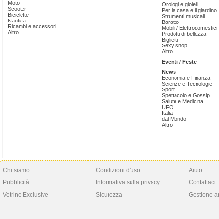
Moto
Orologi e gioielli
Scooter
Per la casa e il giardino
Biciclette
Strumenti musicali
Nautica
Baratto
Ricambi e accessori
Mobili / Elettrodomestici
Altro
Prodotti di bellezza
Biglietti
Sexy shop
Altro
Eventi / Feste
News
Economia e Finanza
Scienze e Tecnologie
Sport
Spettacolo e Gossip
Salute e Medicina
UFO
Italia
dal Mondo
Altro
Chi siamo
Condizioni d'uso
Aiuto
Pubblicità
Informativa sulla privacy
Contattaci
Vetrine Exclusive
Sicurezza
Gestione a