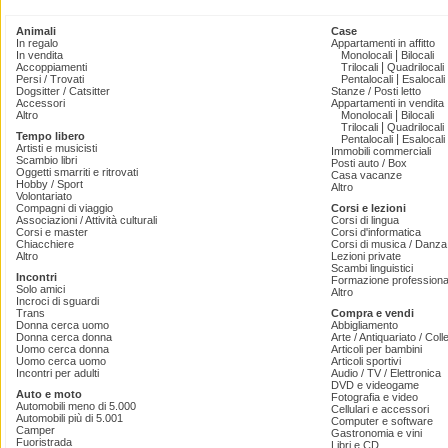
Animali
Case
In regalo
Appartamenti in affitto
|
In vendita
Monolocali
Bilocali
|
Accoppiamenti
Trilocali
Quadrilocali
|
Persi / Trovati
Pentalocali
Esalocali
Dogsitter / Catsitter
Stanze / Posti letto
Accessori
Appartamenti in vendita
|
Altro
Monolocali
Bilocali
|
Trilocali
Quadrilocali
Tempo libero
|
Pentalocali
Esalocali
Artisti e musicisti
Immobili commerciali
Scambio libri
Posti auto / Box
Oggetti smarriti e ritrovati
Casa vacanze
Hobby / Sport
Altro
Volontariato
Compagni di viaggio
Corsi e lezioni
Associazioni / Attività culturali
Corsi di lingua
Corsi e master
Corsi d'informatica
Chiacchiere
Corsi di musica / Danza 
Altro
Lezioni private
Scambi linguistici
Incontri
Formazione professiona
Solo amici
Altro
Incroci di sguardi
Trans
Compra e vendi
Donna cerca uomo
Abbigliamento
Donna cerca donna
Arte / Antiquariato / Coll
Uomo cerca donna
Articoli per bambini
Uomo cerca uomo
Articoli sportivi
Incontri per adulti
Audio / TV / Elettronica
DVD e videogame
Auto e moto
Fotografia e video
Automobili meno di 5.000
Cellulari e accessori
Automobili più di 5.001
Computer e software
Camper
Gastronomia e vini
Fuoristrada
Libri e CD