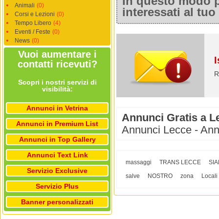
In questo modo po
Animali
(0)
interessati al tu
Corsi e Lezioni
(0)
Tempo Libero
(4)
Eventi / Feste
(0)
News
(0)
Vuoi aumentare i
I
contatti ricevuti?
R
Scopri i nostri servizi di
visibilità:
Annunci in Vetrina
Annunci Gratis a L
Annunci in Premium List
Annunci Lecce - Ann
Annunci in Top Gallery
Annunci Text Link
massaggi
TRANS LECCE
SI
Servizio Exclusive
salve
NOSTRO
zona
Locali
Servizio Plus
Banner personalizzati