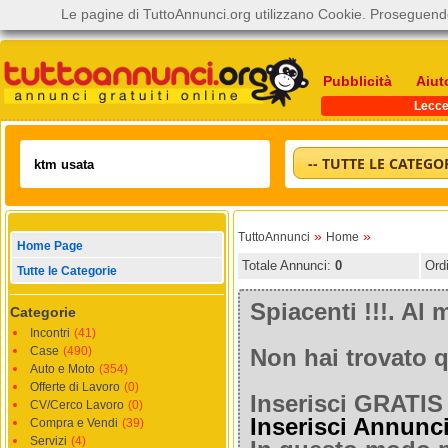
Le pagine di TuttoAnnunci.org utilizzano Cookie. Proseguendo
Pubblicità
Aiut
Lecc
-- TUTTE LE CATEGOR
»
»
TuttoAnnunci
Home
Home Page
Totale Annunci:
0
Ord
Tutte le Categorie
Spiacenti !!!. A
Categorie
Incontri
(41)
Case
(490)
Non hai trovato q
Auto e Moto
(354)
Offerte di Lavoro
(0)
Inserisci GRATIS 
CV/Cerco Lavoro
(0)
Inserisci Annunc
Compra e Vendi
(39)
Servizi
(4)