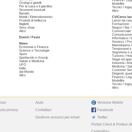
Finanza / Leg
Orologi e gioielli
Modelli/e
Per la casa e il giardino
Tecnici / Inge
Strumenti musicali
Altro
Baratto
Mobili / Elettrodomestici
CV/Cerco lav
Prodotti di bellezza
Lavori da cas
Biglietti
Formazione - 
Sexy shop
Negozi / Bar /
Altro
Commerciale v
Comunicazion
Eventi / Feste
Informatica /
Hostess / Pr
News
Manodopera /
Economia e Finanza
Temporanei e 
Scienze e Tecnologie
Segreteria e 
Sport
Turismo / Hot
Spettacolo e Gossip
Stage ed appr
Salute e Medicina
Industria / Art
UFO
Medicina / Sal
Italia
Customer Serv
dal Mondo
Dirigenti, qua
Altro
Finanza / Leg
Modelli/e
Tecnici / Inge
Altro
'uso
Aiuto
Versione Mobile
ulla privacy
Contattaci
Facebook
Gestione annunci per email
Twitter
Portail Client & Porteur d
CentralPay