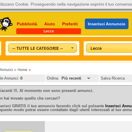
ilizzano Cookie. Proseguendo nella navigazione esprimi il tuo consens
Pubblicità
Aiuto
Preferiti
Inserisci Annuncio
Lecce
-- TUTTE LE CATEGORIE --
Lecce
»
»
oAnnunci
Home
ale Annunci:
0
Ordina:
Salva Ricerca
iacenti !!!. Al momento non sono presenti annunci.
n hai trovato quello che cercavi?
serisci GRATIS il tuo annuncio facendo click sul pulsante
Inserisci Annu
 questo modo potrai essere contattato dagli utenti interessati al tuo annu