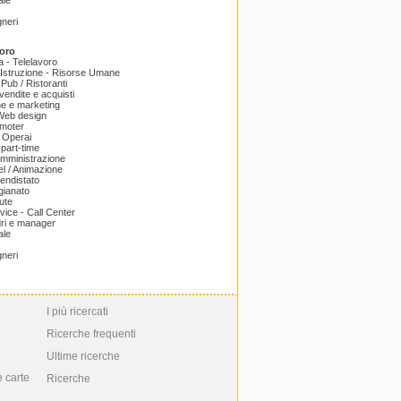
ale
gneri
oro
a - Telelavoro
Istruzione - Risorse Umane
 Pub / Ristoranti
endite e acquisti
e e marketing
 Web design
omoter
 Operai
part-time
amministrazione
el / Animazione
endistato
igianato
ute
ice - Call Center
dri e manager
ale
gneri
I più ricercati
Ricerche frequenti
Ultime ricerche
e carte
Ricerche