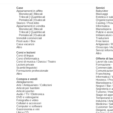
Case
Servizi
Appartamenti in affitto
Babysitter
|
Monolocali
Bilocali
Massaggi
|
Trilocali
Quadrilocali
Estetica e sal
|
Pentalocali
Esalocali
Organizzazion
Stanze / Posti letto
Casting / Prov
Appartamenti in vendita
Informatica
|
Monolocali
Bilocali
Manodopera
|
Trilocali
Quadrilocali
Pulizie e ass
|
Pentalocali
Esalocali
Imbiancature e
Immobili commerciali
Traduzioni
Posti auto / Box
Free lance
Casa vacanze
Artigianato / 
Altro
Oroscopo / As
Servizi informa
Corsi e lezioni
Altro
Corsi di lingua
Corsi d'informatica
Offerte di la
Corsi di musica / Danza / Teatro
Lavori da cas
Lezioni private
Formazione - 
Scambi linguistici
Commerciale /
Formazione professionale
Comunicazion
Altro
Franchising
Informatica /
Compra e vendi
Hostess / Pr
Abbigliamento
Manodopera /
Arte / Antiquariato / Collezioni
Negozi / Bar /
Articoli per bambini
Segreteria e 
Articoli sportivi
Turismo / Hot
Audio / TV / Elettronica
Stage ed appr
DVD e videogame
Temporanei e 
Fotografia e video
Industria / Art
Cellulari e accessori
Medicina / Sal
Computer e software
Customer Serv
Gastronomia e vini
Dirigenti, qua
Libri e CD