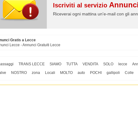
Annunci
Iscriviti al servizio
Riceverai ogni mattina un'e-mail con gli ann
nunci Gratis a Lecce
unci Lecce - Annunci Gratuiti Lecce
assaggi
TRANS LECCE
SIAMO
TUTTA
VENDITA
SOLO
lecce
An
alve
NOSTRO
zona
Locali
MOLTO
auto
POCHI
gallipoli
Colle