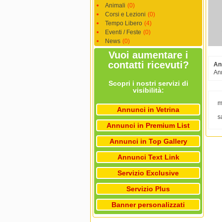
Animali
(0)
Corsi e Lezioni
(0)
Tempo Libero
(4)
Eventi / Feste
(0)
News
(0)
Vuoi aumentare i
contatti ricevuti?
An
Ann
Scopri i nostri servizi di
visibilità:
m
Annunci in Vetrina
s
Annunci in Premium List
Annunci in Top Gallery
Annunci Text Link
Servizio Exclusive
Servizio Plus
Banner personalizzati