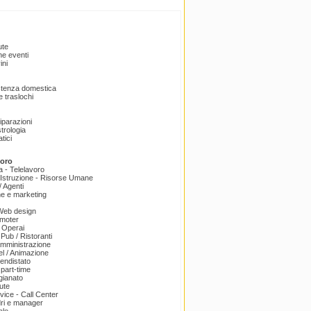
ute
e eventi
ini
istenza domestica
 traslochi
Riparazioni
trologia
tici
voro
a - Telelavoro
Istruzione - Risorse Umane
 Agenti
e e marketing
 Web design
omoter
 Operai
 Pub / Ristoranti
amministrazione
el / Animazione
endistato
part-time
igianato
ute
ice - Call Center
dri e manager