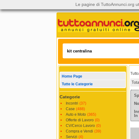
Le pagine di TuttoAnnunci.org ut
Tutt
Home Page
Tot
Tutte le Categorie
Sp
Categorie
Incontri
(37)
No
Case
(488)
In
Auto e Moto
(365)
In
Offerte di Lavoro
(0)
CV/Cerco Lavoro
(0)
Compra e Vendi
(39)
Servizi
(4)