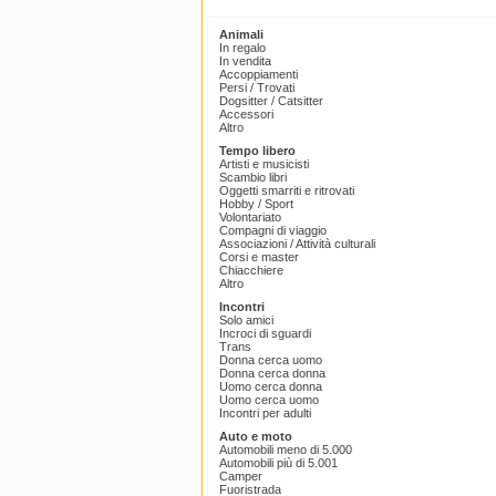
Animali
In regalo
In vendita
Accoppiamenti
Persi / Trovati
Dogsitter / Catsitter
Accessori
Altro
Tempo libero
Artisti e musicisti
Scambio libri
Oggetti smarriti e ritrovati
Hobby / Sport
Volontariato
Compagni di viaggio
Associazioni / Attività culturali
Corsi e master
Chiacchiere
Altro
Incontri
Solo amici
Incroci di sguardi
Trans
Donna cerca uomo
Donna cerca donna
Uomo cerca donna
Uomo cerca uomo
Incontri per adulti
Auto e moto
Automobili meno di 5.000
Automobili più di 5.001
Camper
Fuoristrada