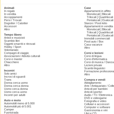
Animali
Case
In regalo
Appartamenti in affitto
|
In vendita
Monolocali
Bilocali
|
Accoppiamenti
Trilocali
Quadrilocali
|
Persi / Trovati
Pentalocali
Esalocali
Dogsitter / Catsitter
Stanze / Posti letto
Accessori
Appartamenti in vendita
|
Altro
Monolocali
Bilocali
|
Trilocali
Quadrilocali
Tempo libero
|
Pentalocali
Esalocali
Artisti e musicisti
Immobili commerciali
Scambio libri
Posti auto / Box
Oggetti smarriti e ritrovati
Casa vacanze
Hobby / Sport
Altro
Volontariato
Compagni di viaggio
Corsi e lezioni
Associazioni / Attività culturali
Corsi di lingua
Corsi e master
Corsi d'informatica
Chiacchiere
Corsi di musica / Danza 
Altro
Lezioni private
Scambi linguistici
Incontri
Formazione professiona
Solo amici
Altro
Incroci di sguardi
Trans
Compra e vendi
Donna cerca uomo
Abbigliamento
Donna cerca donna
Arte / Antiquariato / Coll
Uomo cerca donna
Articoli per bambini
Uomo cerca uomo
Articoli sportivi
Incontri per adulti
Audio / TV / Elettronica
DVD e videogame
Auto e moto
Fotografia e video
Automobili meno di 5.000
Cellulari e accessori
Automobili più di 5.001
Computer e software
Camper
Gastronomia e vini
Fuoristrada
Libri e CD