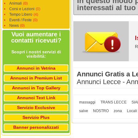
In questo modo po
Animali
(0)
interessati al tu
Corsi e Lezioni
(0)
Tempo Libero
(4)
Eventi / Feste
(0)
News
(0)
Vuoi aumentare i
I
contatti ricevuti?
R
Scopri i nostri servizi di
visibilità:
Annunci in Vetrina
Annunci Gratis a L
Annunci in Premium List
Annunci Lecce - Ann
Annunci in Top Gallery
Annunci Text Link
massaggi
TRANS LECCE
SI
Servizio Exclusive
salve
NOSTRO
zona
Locali
Servizio Plus
Banner personalizzati