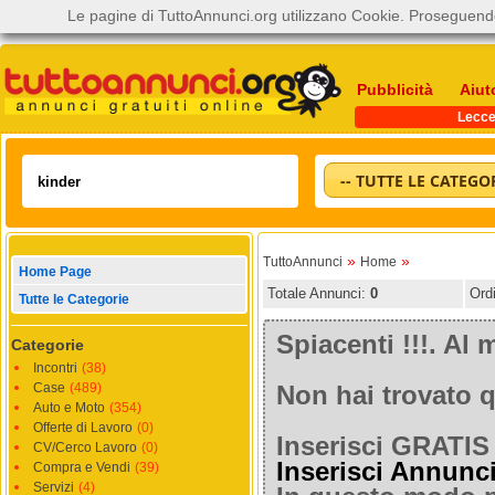
Le pagine di TuttoAnnunci.org utilizzano Cookie. Proseguendo
Pubblicità
Aiut
Lecc
-- TUTTE LE CATEGOR
»
»
TuttoAnnunci
Home
Home Page
Totale Annunci:
0
Ord
Tutte le Categorie
Spiacenti !!!. A
Categorie
Incontri
(38)
Case
(489)
Non hai trovato q
Auto e Moto
(354)
Offerte di Lavoro
(0)
Inserisci GRATIS 
CV/Cerco Lavoro
(0)
Inserisci Annunc
Compra e Vendi
(39)
Servizi
(4)