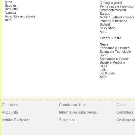
Moto
Orologi e gioielli
Scooter
Per la casa e il giardino
Biciclette
Strumenti musicali
Nautica
Baratto
Ricambi e accessori
Mobili / Elettrodomestici
Altro
Prodotti di bellezza
Biglietti
Sexy shop
Altro
Eventi / Feste
News
Economia e Finanza
Scienze e Tecnologie
Sport
Spettacolo e Gossip
Salute e Medicina
UFO
Italia
dal Mondo
Altro
Chi siamo
Condizioni d'uso
Aiuto
Pubblicità
Informativa sulla privacy
Contattaci
Vetrine Exclusive
Sicurezza
Gestione a