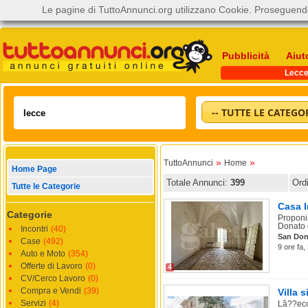
Le pagine di TuttoAnnunci.org utilizzano Cookie. Proseguendo
Pubblicità
Aiut
Lecc
-- TUTTE LE CATEGOR
»
»
TuttoAnnunci
Home
Home Page
Totale Annunci:
399
Ord
Tutte le Categorie
Casa I
Categorie
Proponi
Donato d
Incontri
(40)
San Don
Case
(492)
9 ore fa,
Auto e Moto
(354)
Offerte di Lavoro
(0)
4
CV/Cerco Lavoro
(0)
Compra e Vendi
(39)
Villa 
Servizi
(4)
Lâ??ecc