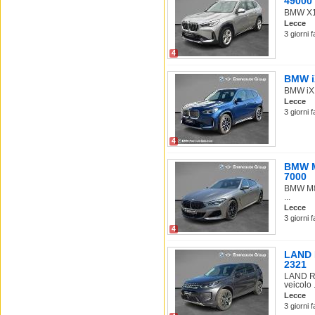
49000
BMW X1 
Lecce
3 giorni 
4
BMW iX
BMW iX1
Lecce
3 giorni 
4
BMW M8
7000
BMW M85
...
Lecce
3 giorni 
4
LAND R
2321
LAND RO
veicolo .
Lecce
3 giorni 