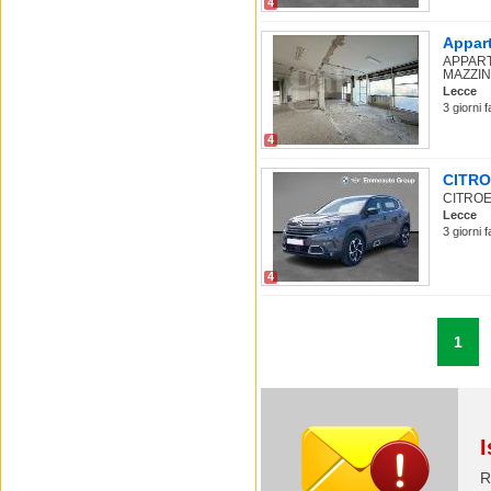
4
Appart
APPART
MAZZIN
Lecce
3 giorni 
4
CITROE
CITROEN
Lecce
3 giorni 
4
1
I
R