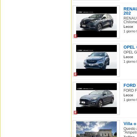
RENAUL
202
RENAULT
Chilome
Lecce
1 giorno 
4
OPEL G
OPEL Gra
Lecce
1 giorno 
4
FORD F
FORD Fo
Lecce
1 giorno 
4
Villa 
Questo a
"Ampelis