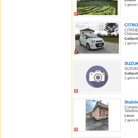
Zollino
1 giorno 
4
CITROE
CITROEN
Chilomet
Gallipoli
1 giorno 
4
SUZUKI
SUZUKI 
Gallipoli
2 giorni 
0
Stabil
Comples
Telefon
Lecce
2 giorni 
3