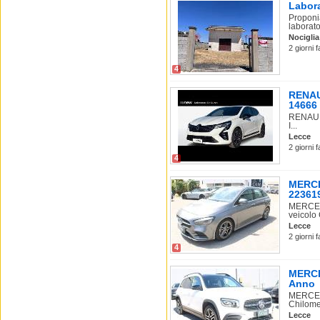
Labora
Proponi
laborator
Nociglia
2 giorni 
4
RENAUL
14666
RENAULT
I...
Lecce
2 giorni 
4
MERCE
22361
MERCEDE
veicolo 
Lecce
2 giorni 
4
MERCE
Anno
MERCEDE
Chilomet
Lecce