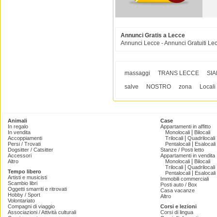
Annunci Gratis a Lecce
Annunci Lecce - Annunci Gratuiti Le
massaggi
TRANS LECCE
SI
salve
NOSTRO
zona
Locali
Animali
Case
In regalo
Appartamenti in affitto
|
In vendita
Monolocali
Bilocali
|
Accoppiamenti
Trilocali
Quadrilocali
|
Persi / Trovati
Pentalocali
Esalocali
Dogsitter / Catsitter
Stanze / Posti letto
Accessori
Appartamenti in vendita
|
Altro
Monolocali
Bilocali
|
Trilocali
Quadrilocali
Tempo libero
|
Pentalocali
Esalocali
Artisti e musicisti
Immobili commerciali
Scambio libri
Posti auto / Box
Oggetti smarriti e ritrovati
Casa vacanze
Hobby / Sport
Altro
Volontariato
Compagni di viaggio
Corsi e lezioni
Associazioni / Attività culturali
Corsi di lingua