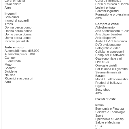
Corsi e master
Corsi d'informatica
Chiacchiere
Corsi di musica / Danza 
Altro
Lezioni private
Scambi linguistici
Incontri
Formazione professiona
Solo amici
Altro
Incroci di sguardi
Trans
Compra e vendi
Donna cerca uomo
Abbigliamento
Donna cerca donna
Arte / Antiquariato / Coll
Uomo cerca donna
Articoli per bambini
Uomo cerca uomo
Articoli sportivi
Incontri per adulti
Audio / TV / Elettronica
DVD e videogame
Auto e moto
Fotografia e video
Automobili meno di 5.000
Cellulari e accessori
Automobili più di 5.001
Computer e software
Camper
Gastronomia e vini
Fuoristrada
Libri e CD
Moto
Orologi e gioielli
Scooter
Per la casa e il giardino
Biciclette
Strumenti musicali
Nautica
Baratto
Ricambi e accessori
Mobili / Elettrodomestici
Altro
Prodotti di bellezza
Biglietti
Sexy shop
Altro
Eventi / Feste
News
Economia e Finanza
Scienze e Tecnologie
Sport
Spettacolo e Gossip
Salute e Medicina
UFO