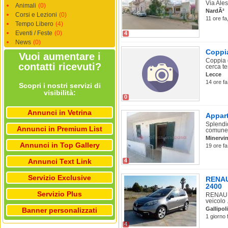
Via Ales
Animali
(0)
NardÃ²
Corsi e Lezioni
(0)
11 ore fa
Tempo Libero
(4)
Eventi / Feste
(0)
4
News
(0)
Coppia
Vuoi aumentare i
Coppia d
contatti ricevuti?
cerca te
Lecce
14 ore f
Scopri i nostri servizi di
visibilità:
0
Annunci in Vetrina
Appart
Splendid
Annunci in Premium List
comune d
Minervin
Annunci in Top Gallery
19 ore fa
Annunci Text Link
4
Servizio Exclusive
RENAUL
2400
Servizio Plus
RENAULT
veicolo .
Gallipoli
Banner personalizzati
1 giorno 
4