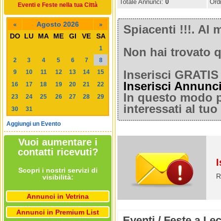
Totale Annunci:
0
Ord
Eventi e Feste nella tua Città
Agosto 2026
«
»
Spiacenti !!!. A
DO
LU
MA
ME
GI
VE
SA
1
Non hai trovato q
2
3
4
5
6
7
8
9
10
11
12
13
14
15
Inserisci GRATIS 
Inserisci Annunc
16
17
18
19
20
21
22
In questo modo po
23
24
25
26
27
28
29
interessati al tu
30
31
Aggiungi un Evento
Vuoi aumentare i
contatti ricevuti?
I
Scopri i nostri servizi di
R
visibilità:
Annunci in Vetrina
Annunci in Premium List
Eventi / Feste a Le