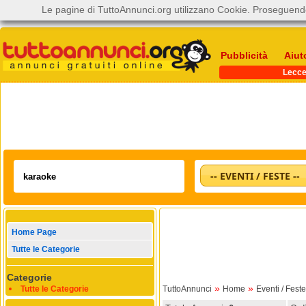
Le pagine di TuttoAnnunci.org utilizzano Cookie. Proseguendo
Pubblicità
Aiut
Lecc
-- EVENTI / FESTE --
Home Page
Tutte le Categorie
Categorie
»
»
Tutte le Categorie
TuttoAnnunci
Home
Eventi / Feste