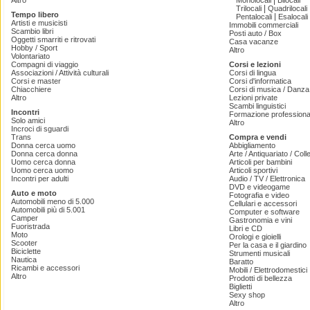
|
Altro
Monolocali
Bilocali
|
Trilocali
Quadrilocali
Tempo libero
|
Pentalocali
Esalocali
Artisti e musicisti
Immobili commerciali
Scambio libri
Posti auto / Box
Oggetti smarriti e ritrovati
Casa vacanze
Hobby / Sport
Altro
Volontariato
Compagni di viaggio
Corsi e lezioni
Associazioni / Attività culturali
Corsi di lingua
Corsi e master
Corsi d'informatica
Chiacchiere
Corsi di musica / Danza 
Altro
Lezioni private
Scambi linguistici
Incontri
Formazione professiona
Solo amici
Altro
Incroci di sguardi
Trans
Compra e vendi
Donna cerca uomo
Abbigliamento
Donna cerca donna
Arte / Antiquariato / Coll
Uomo cerca donna
Articoli per bambini
Uomo cerca uomo
Articoli sportivi
Incontri per adulti
Audio / TV / Elettronica
DVD e videogame
Auto e moto
Fotografia e video
Automobili meno di 5.000
Cellulari e accessori
Automobili più di 5.001
Computer e software
Camper
Gastronomia e vini
Fuoristrada
Libri e CD
Moto
Orologi e gioielli
Scooter
Per la casa e il giardino
Biciclette
Strumenti musicali
Nautica
Baratto
Ricambi e accessori
Mobili / Elettrodomestici
Altro
Prodotti di bellezza
Biglietti
Sexy shop
Altro