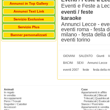
Annunci in Top Gallery
Eventi e Feste a Lec
eventi / feste
Annunci Text Link
karaoke
Servizio Exclusive
Annunci Lecce - even
Servizio Plus
eventi roma - festa 
milano - festa della 
Banner personalizzati
eventi torino
GIOVANI
SALENTO
Giunti
l
BACINI
SEXI
Annunci Lecce
eventi 2007
feste
festa della
Animali
Case
In regalo
Appartamenti in affitto
|
In vendita
Monolocali
Bilocali
|
Accoppiamenti
Trilocali
Quadrilocali
|
Persi / Trovati
Pentalocali
Esalocali
Dogsitter / Catsitter
Stanze / Posti letto
Accessori
Appartamenti in vendita