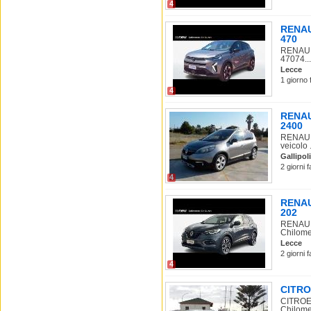
4
RENAUL
470
RENAULT
47074...
Lecce
1 giorno 
4
RENAUL
2400
RENAULT
veicolo .
Gallipoli
2 giorni 
4
RENAUL
202
RENAULT
Chilome
Lecce
2 giorni 
4
CITROE
CITROEN
Chilomet