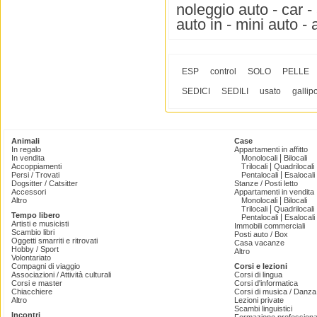
noleggio auto - car -
auto in - mini auto -
ESP
control
SOLO
PELLE
SEDICI
SEDILI
usato
gallipo
Animali
Case
In regalo
Appartamenti in affitto
|
In vendita
Monolocali
Bilocali
|
Accoppiamenti
Trilocali
Quadrilocali
|
Persi / Trovati
Pentalocali
Esalocali
Dogsitter / Catsitter
Stanze / Posti letto
Accessori
Appartamenti in vendita
|
Altro
Monolocali
Bilocali
|
Trilocali
Quadrilocali
Tempo libero
|
Pentalocali
Esalocali
Artisti e musicisti
Immobili commerciali
Scambio libri
Posti auto / Box
Oggetti smarriti e ritrovati
Casa vacanze
Hobby / Sport
Altro
Volontariato
Compagni di viaggio
Corsi e lezioni
Associazioni / Attività culturali
Corsi di lingua
Corsi e master
Corsi d'informatica
Chiacchiere
Corsi di musica / Danza 
Altro
Lezioni private
Scambi linguistici
Incontri