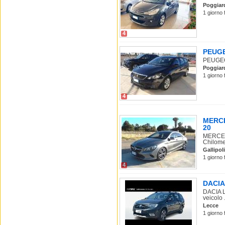
Poggiar
1 giorno 
4
PEUGE
PEUGEOT
Poggiar
1 giorno 
4
MERCE
20
MERCEDE
Chilomet
Gallipoli
1 giorno 
4
DACIA 
DACIA L
veicolo .
Lecce
1 giorno 