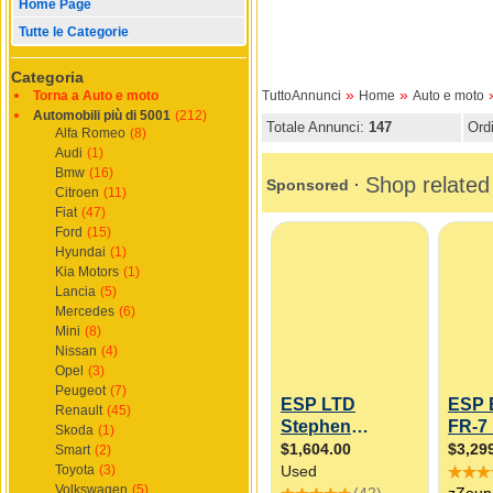
Home Page
Tutte le Categorie
Categoria
»
»
Torna a Auto e moto
TuttoAnnunci
Home
Auto e moto
Automobili più di 5001
(212)
Totale Annunci:
147
Ord
Alfa Romeo
(8)
Audi
(1)
Bmw
(16)
Citroen
(11)
Fiat
(47)
Ford
(15)
Hyundai
(1)
Kia Motors
(1)
Lancia
(5)
Mercedes
(6)
Mini
(8)
Nissan
(4)
Opel
(3)
Peugeot
(7)
Renault
(45)
Skoda
(1)
Smart
(2)
Toyota
(3)
Volkswagen
(5)