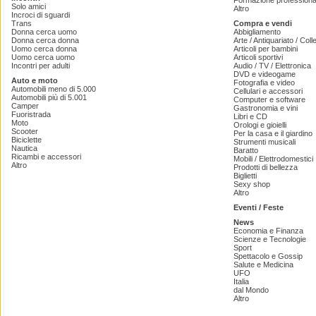
Formazione professiona
Solo amici
Altro
Incroci di sguardi
Trans
Compra e vendi
Donna cerca uomo
Abbigliamento
Donna cerca donna
Arte / Antiquariato / Coll
Uomo cerca donna
Articoli per bambini
Uomo cerca uomo
Articoli sportivi
Incontri per adulti
Audio / TV / Elettronica
DVD e videogame
Auto e moto
Fotografia e video
Automobili meno di 5.000
Cellulari e accessori
Automobili più di 5.001
Computer e software
Camper
Gastronomia e vini
Fuoristrada
Libri e CD
Moto
Orologi e gioielli
Scooter
Per la casa e il giardino
Biciclette
Strumenti musicali
Nautica
Baratto
Ricambi e accessori
Mobili / Elettrodomestici
Altro
Prodotti di bellezza
Biglietti
Sexy shop
Altro
Eventi / Feste
News
Economia e Finanza
Scienze e Tecnologie
Sport
Spettacolo e Gossip
Salute e Medicina
UFO
Italia
dal Mondo
Altro