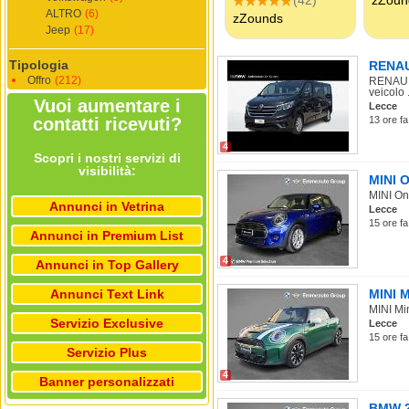
ALTRO
(6)
Jeep
(17)
Tipologia
RENAUL
Offro
(212)
RENAULT
veicolo .
Vuoi aumentare i
Lecce
contatti ricevuti?
13 ore fa
4
Scopri i nostri servizi di
visibilità:
MINI O
MINI One
Annunci in Vetrina
Lecce
15 ore fa
Annunci in Premium List
4
Annunci in Top Gallery
Annunci Text Link
MINI M
MINI Min
Servizio Exclusive
Lecce
15 ore fa
Servizio Plus
4
Banner personalizzati
BMW 22