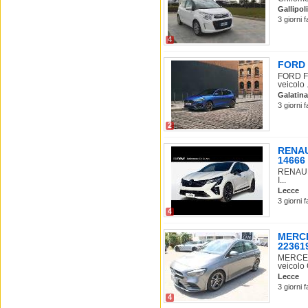
Gallipoli
3 giorni 
4
FORD F
FORD Fo
veicolo .
Galatina
3 giorni 
2
RENAUL
14666
RENAULT
I...
Lecce
3 giorni 
4
MERCE
22361
MERCEDE
veicolo 
Lecce
3 giorni 
4