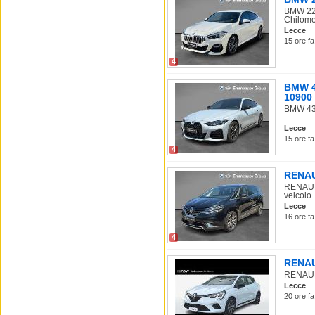
BMW 220
Chilomet
Lecce
15 ore fa
4
BMW 43
10900
BMW 430
...
Lecce
15 ore fa
4
RENAUL
RENAULT
veicolo .
Lecce
16 ore fa
4
RENAUL
RENAULT 
Lecce
20 ore fa