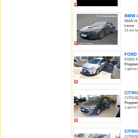
4
BMW i8
BMW i8 i
Lecce
23 ore fa
4
FORD F
FORD Fie
Poggiar
1 giorno 
4
CITROE
CITROEN
Poggiar
1 giorno 
4
CITROE
CITROEN