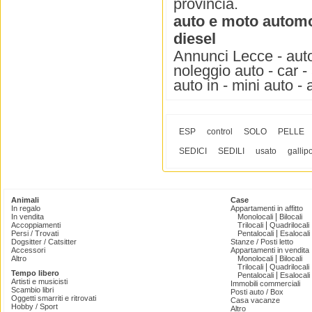
provincia.
auto e moto automob
diesel
Annunci Lecce - auto
noleggio auto - car -
auto in - mini auto -
ESP
control
SOLO
PELLE
SEDICI
SEDILI
usato
gallipo
Animali
Case
In regalo
Appartamenti in affitto
|
In vendita
Monolocali
Bilocali
|
Accoppiamenti
Trilocali
Quadrilocali
|
Persi / Trovati
Pentalocali
Esalocali
Dogsitter / Catsitter
Stanze / Posti letto
Accessori
Appartamenti in vendita
|
Altro
Monolocali
Bilocali
|
Trilocali
Quadrilocali
Tempo libero
|
Pentalocali
Esalocali
Artisti e musicisti
Immobili commerciali
Scambio libri
Posti auto / Box
Oggetti smarriti e ritrovati
Casa vacanze
Hobby / Sport
Altro