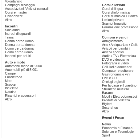
Volontariato
Compagni di viaggio
Corsi e lezioni
Associazioni / Attività culturali
Corsi di lingua
Corsi e master
Corsi d'informatica
Chiacchiere
Corsi di musica / Danza 
Altro
Lezioni private
Scambi linguistici
Incontri
Formazione professiona
Solo amici
Altro
Incroci di sguardi
Trans
Compra e vendi
Donna cerca uomo
Abbigliamento
Donna cerca donna
Arte / Antiquariato / Coll
Uomo cerca donna
Articoli per bambini
Uomo cerca uomo
Articoli sportivi
Incontri per adulti
Audio / TV / Elettronica
DVD e videogame
Auto e moto
Fotografia e video
Automobili meno di 5.000
Cellulari e accessori
Automobili più di 5.001
Computer e software
Camper
Gastronomia e vini
Fuoristrada
Libri e CD
Moto
Orologi e gioielli
Scooter
Per la casa e il giardino
Biciclette
Strumenti musicali
Nautica
Baratto
Ricambi e accessori
Mobili / Elettrodomestici
Altro
Prodotti di bellezza
Biglietti
Sexy shop
Altro
Eventi / Feste
News
Economia e Finanza
Scienze e Tecnologie
Sport