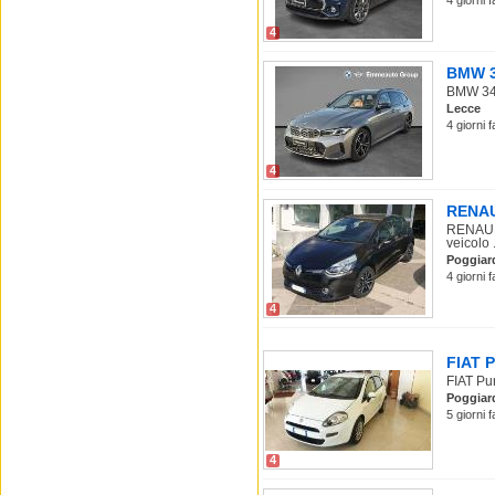
4 giorni 
4
BMW 34
BMW 340
Lecce
4 giorni 
4
RENAUL
RENAULT
veicolo .
Poggiar
4 giorni 
4
FIAT P
FIAT Pun
Poggiar
5 giorni 
4