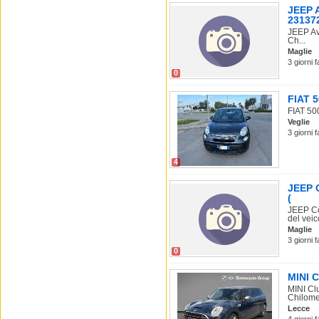
JEEP 
23137
JEEP Av
Ch...
Maglie
3 giorni 
0
FIAT 5
FIAT 500
Veglie
3 giorni 
4
JEEP C
(
JEEP Co
del veico
Maglie
3 giorni 
0
MINI C
MINI Cl
Chilomet
Lecce