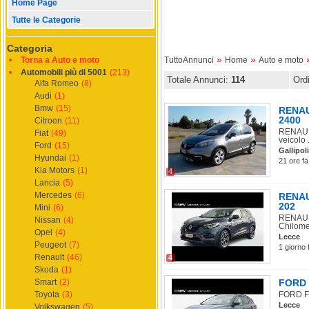
Home Page
Tutte le Categorie
Categoria
»
»
Torna a Auto e moto
TuttoAnnunci
Home
Auto e moto
Automobili più di 5001
(213)
Totale Annunci:
114
Ord
Alfa Romeo
(8)
Audi
(1)
Bmw
(15)
RENAUL
2400
Citroen
(11)
RENAULT
Fiat
(49)
veicolo .
Ford
(15)
Gallipoli
Hyundai
(1)
21 ore fa
Kia Motors
(1)
4
Lancia
(5)
Mercedes
(6)
RENAUL
202
Mini
(6)
RENAULT
Nissan
(4)
Chilome
Opel
(4)
Lecce
Peugeot
(7)
1 giorno 
Renault
(46)
4
Skoda
(1)
Smart
(2)
FORD F
Toyota
(3)
FORD Fo
Lecce
Volkswagen
(5)