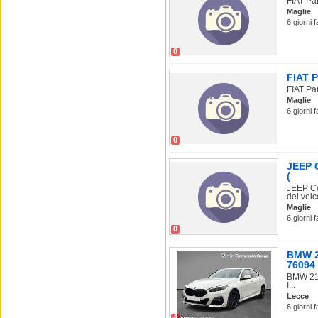
FIAT Pan
Maglie
6 giorni 
0
FIAT P
FIAT Pan
Maglie
6 giorni 
0
JEEP C
(
JEEP Co
del veico
Maglie
6 giorni 
0
BMW 21
76094
BMW 218
I...
Lecce
6 giorni 
4