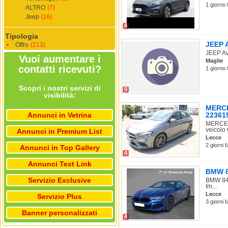
1 giorno 
ALTRO
(7)
Jeep
(16)
4
Tipologia
JEEP A
Offro
(213)
JEEP Ave
Vuoi aumentare i
Maglie
contatti ricevuti?
1 giorno 
Scopri i nostri servizi di
0
visibilità:
MERCE
Annunci in Vetrina
22361
MERCEDE
veicolo 
Annunci in Premium List
Lecce
2 giorni 
Annunci in Top Gallery
4
Annunci Text Link
BMW 84
Servizio Exclusive
BMW 840
Im...
Lecce
Servizio Plus
3 giorni 
Banner personalizzati
4