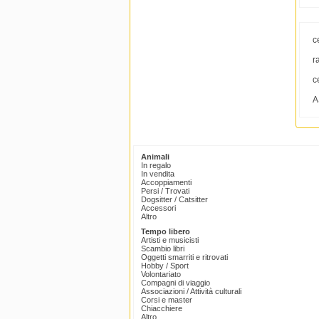
c
r
c
A
Animali
In regalo
In vendita
Accoppiamenti
Persi / Trovati
Dogsitter / Catsitter
Accessori
Altro
Tempo libero
Artisti e musicisti
Scambio libri
Oggetti smarriti e ritrovati
Hobby / Sport
Volontariato
Compagni di viaggio
Associazioni / Attività culturali
Corsi e master
Chiacchiere
Altro