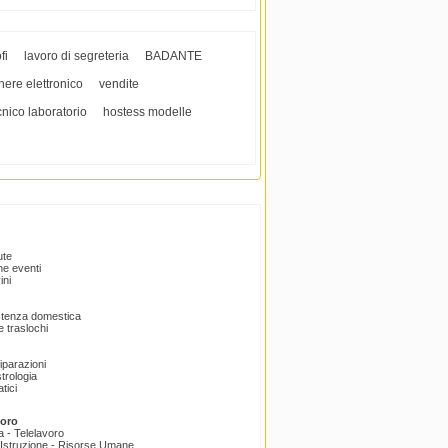
fi
lavoro di segreteria
BADANTE
nere elettronico
vendite
cnico laboratorio
hostess modelle
ute
e eventi
ini
istenza domestica
 traslochi
Riparazioni
trologia
tici
voro
a - Telelavoro
Istruzione - Risorse Umane