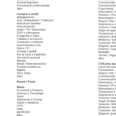
Scambi linguistici
Commerciale /
Formazione professionale
Comunicazion
Altro
Franchising
Informatica /
Compra e vendi
Hostess / Pr
Abbigliamento
Manodopera /
Arte / Antiquariato / Collezioni
Negozi / Bar /
Articoli per bambini
Segreteria e 
Articoli sportivi
Turismo / Hot
Audio / TV / Elettronica
Stage ed appr
DVD e videogame
Temporanei e 
Fotografia e video
Industria / Art
Cellulari e accessori
Medicina / Sal
Computer e software
Customer Serv
Gastronomia e vini
Dirigenti, qua
Libri e CD
Finanza / Leg
Orologi e gioielli
Modelli/e
Per la casa e il giardino
Tecnici / Inge
Strumenti musicali
Altro
Baratto
Mobili / Elettrodomestici
CV/Cerco lav
Prodotti di bellezza
Lavori da cas
Biglietti
Formazione - 
Sexy shop
Negozi / Bar /
Altro
Commerciale v
Comunicazion
Eventi / Feste
Informatica /
Hostess / Pr
News
Manodopera /
Economia e Finanza
Temporanei e 
Scienze e Tecnologie
Segreteria e 
Sport
Turismo / Hot
Spettacolo e Gossip
Stage ed appr
Salute e Medicina
Industria / Art
UFO
Medicina / Sal
Italia
Customer Serv
dal Mondo
Dirigenti, qua
Altro