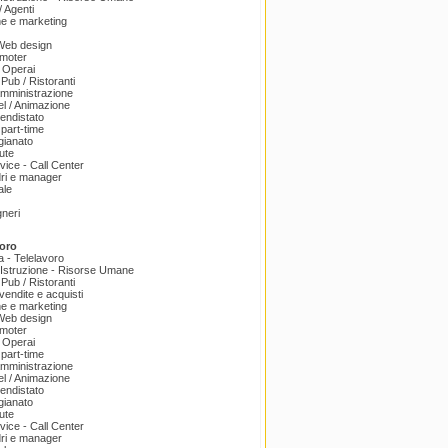
 Agenti
e e marketing
 Web design
omoter
 Operai
 Pub / Ristoranti
amministrazione
el / Animazione
endistato
part-time
igianato
ute
ice - Call Center
dri e manager
ale
gneri
oro
a - Telelavoro
Istruzione - Risorse Umane
 Pub / Ristoranti
endite e acquisti
e e marketing
 Web design
omoter
 Operai
part-time
amministrazione
el / Animazione
endistato
igianato
ute
ice - Call Center
dri e manager