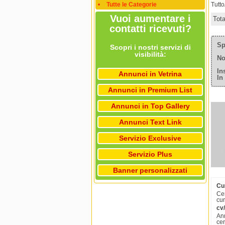
Tutte le Categorie
Tutt
Vuoi aumentare i
Tot
contatti ricevuti?
Sp
Scopri i nostri servizi di
visibilità:
No
In
Annunci in Vetrina
In
Annunci in Premium List
Annunci in Top Gallery
Annunci Text Link
Servizio Exclusive
Servizio Plus
Banner personalizzati
Cu
Cer
cur
cv
Ann
cer