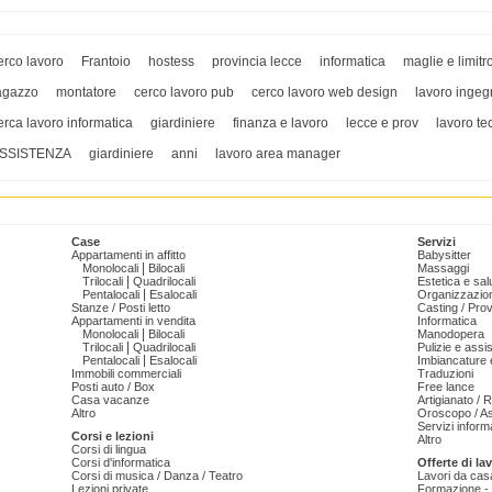
erco lavoro
Frantoio
hostess
provincia lecce
informatica
maglie e limitro
agazzo
montatore
cerco lavoro pub
cerco lavoro web design
lavoro ingeg
erca lavoro informatica
giardiniere
finanza e lavoro
lecce e prov
lavoro te
SSISTENZA
giardiniere
anni
lavoro area manager
Case
Servizi
Appartamenti in affitto
Babysitter
|
Monolocali
Bilocali
Massaggi
|
Trilocali
Quadrilocali
Estetica e sal
|
Pentalocali
Esalocali
Organizzazion
Stanze / Posti letto
Casting / Prov
Appartamenti in vendita
Informatica
|
Monolocali
Bilocali
Manodopera
|
Trilocali
Quadrilocali
Pulizie e ass
|
Pentalocali
Esalocali
Imbiancature e
Immobili commerciali
Traduzioni
Posti auto / Box
Free lance
Casa vacanze
Artigianato / 
Altro
Oroscopo / As
Servizi informa
Corsi e lezioni
Altro
Corsi di lingua
Corsi d'informatica
Offerte di la
Corsi di musica / Danza / Teatro
Lavori da cas
Lezioni private
Formazione - 