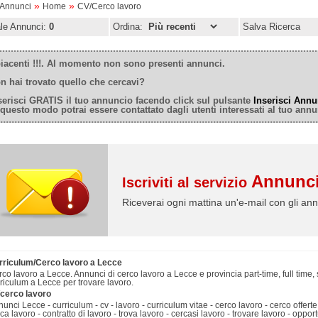
»
»
oAnnunci
Home
CV/Cerco lavoro
ale Annunci:
0
Ordina:
Salva Ricerca
iacenti !!!. Al momento non sono presenti annunci.
n hai trovato quello che cercavi?
serisci GRATIS il tuo annuncio facendo click sul pulsante
Inserisci Annu
 questo modo potrai essere contattato dagli utenti interessati al tuo annu
Annunci
Iscriviti al servizio
Riceverai ogni mattina un'e-mail con gli ann
rriculum/Cerco lavoro a Lecce
co lavoro a Lecce. Annunci di cerco lavoro a Lecce e provincia part-time, full time,
riculum a Lecce per trovare lavoro.
/cerco lavoro
unci Lecce - curriculum - cv - lavoro - curriculum vitae - cerco lavoro - cerco offerte
ca lavoro - contratto di lavoro - trova lavoro - cercasi lavoro - trovare lavoro - opport