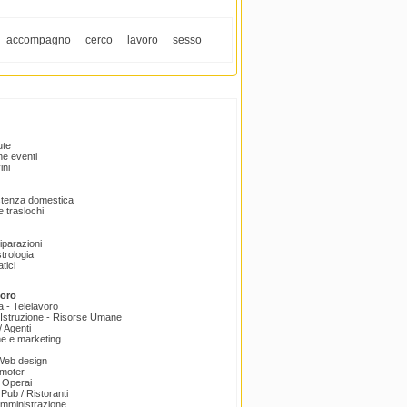
accompagno
cerco
lavoro
sesso
ute
e eventi
ini
istenza domestica
 traslochi
Riparazioni
trologia
tici
voro
a - Telelavoro
Istruzione - Risorse Umane
 Agenti
e e marketing
 Web design
omoter
 Operai
 Pub / Ristoranti
amministrazione