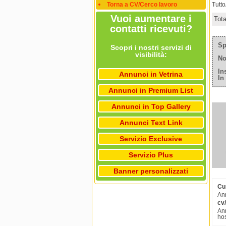
Torna a CV/Cerco lavoro
Tutt
Vuoi aumentare i
Tot
contatti ricevuti?
Sp
Scopri i nostri servizi di
visibilità:
No
In
Annunci in Vetrina
In
Annunci in Premium List
Annunci in Top Gallery
Annunci Text Link
Servizio Exclusive
Servizio Plus
Banner personalizzati
Cu
Ann
cv
Ann
hos