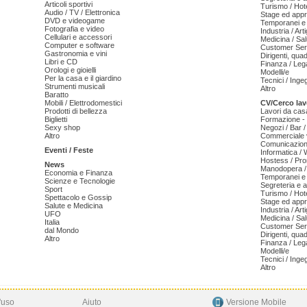
Articoli sportivi
Turismo / Hot
Audio / TV / Elettronica
Stage ed appr
DVD e videogame
Temporanei e 
Fotografia e video
Industria / Art
Cellulari e accessori
Medicina / Sal
Computer e software
Customer Serv
Gastronomia e vini
Dirigenti, qua
Libri e CD
Finanza / Leg
Orologi e gioielli
Modelli/e
Per la casa e il giardino
Tecnici / Inge
Strumenti musicali
Altro
Baratto
Mobili / Elettrodomestici
CV/Cerco lav
Prodotti di bellezza
Lavori da cas
Biglietti
Formazione - 
Sexy shop
Negozi / Bar /
Altro
Commerciale v
Comunicazion
Eventi / Feste
Informatica /
Hostess / Pr
News
Manodopera /
Economia e Finanza
Temporanei e 
Scienze e Tecnologie
Segreteria e 
Sport
Turismo / Hot
Spettacolo e Gossip
Stage ed appr
Salute e Medicina
Industria / Art
UFO
Medicina / Sal
Italia
Customer Serv
dal Mondo
Dirigenti, qua
Altro
Finanza / Leg
Modelli/e
Tecnici / Inge
Altro
'uso
Aiuto
Versione Mobile