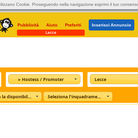
ilizzano Cookie. Proseguendo nella navigazione esprimi il tuo consens
Pubblicità
Aiuto
Preferiti
Inserisci Annuncio
Lecce
» Hostess / Promoter
Lecce
Seleziona la disponibilità
Seleziona l'inquadramento