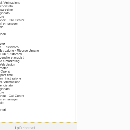
el / Animazione
endistato
part-time
igianato
ute
ice - Call Center
dri e manager
ale
gneri
oro
a - Telelavoro
Istruzione - Risorse Umane
 Pub / Ristoranti
endite e acquisti
e e marketing
 Web design
omoter
 Operai
part-time
amministrazione
el / Animazione
endistato
igianato
ute
ice - Call Center
dri e manager
ale
gneri
I più ricercati