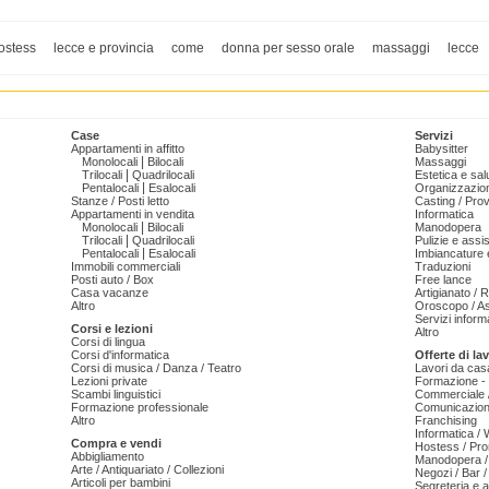
ostess
lecce e provincia
come
donna per sesso orale
massaggi
lecce
Case
Servizi
Appartamenti in affitto
Babysitter
|
Monolocali
Bilocali
Massaggi
|
Trilocali
Quadrilocali
Estetica e sal
|
Pentalocali
Esalocali
Organizzazion
Stanze / Posti letto
Casting / Prov
Appartamenti in vendita
Informatica
|
Monolocali
Bilocali
Manodopera
|
Trilocali
Quadrilocali
Pulizie e ass
|
Pentalocali
Esalocali
Imbiancature e
Immobili commerciali
Traduzioni
Posti auto / Box
Free lance
Casa vacanze
Artigianato / 
Altro
Oroscopo / As
Servizi informa
Corsi e lezioni
Altro
Corsi di lingua
Corsi d'informatica
Offerte di la
Corsi di musica / Danza / Teatro
Lavori da cas
Lezioni private
Formazione - 
Scambi linguistici
Commerciale /
Formazione professionale
Comunicazion
Altro
Franchising
Informatica /
Compra e vendi
Hostess / Pr
Abbigliamento
Manodopera /
Arte / Antiquariato / Collezioni
Negozi / Bar /
Articoli per bambini
Segreteria e 