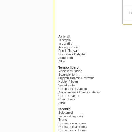
h
Animali
In regalo
In vendita
Accoppiamenti
Persi / Trovati
Dogsitter / Catsitter
Accessori
Altro
Tempo libero
Artisti e musicisti
Scambio libri
Oggetti smarriti e ritrovati
Hobby / Sport
Volontariato
Compagni di viaggio
Associazioni / Attività culturali
Corsi e master
Chiacchiere
Altro
Incontri
Solo amici
Incroci di sguardi
Trans
Donna cerca uomo
Donna cerca donna
Uomo cerca donna