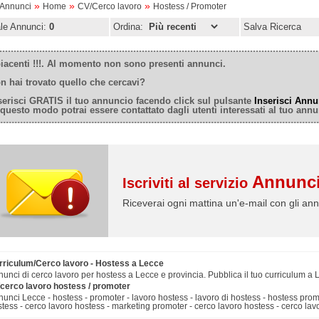
»
»
»
oAnnunci
Home
CV/Cerco lavoro
Hostess / Promoter
ale Annunci:
0
Ordina:
Salva Ricerca
iacenti !!!. Al momento non sono presenti annunci.
n hai trovato quello che cercavi?
serisci GRATIS il tuo annuncio facendo click sul pulsante
Inserisci Annu
 questo modo potrai essere contattato dagli utenti interessati al tuo annu
Annunci
Iscriviti al servizio
Riceverai ogni mattina un'e-mail con gli ann
rriculum/Cerco lavoro - Hostess a Lecce
unci di cerco lavoro per hostess a Lecce e provincia. Pubblica il tuo curriculum a 
/cerco lavoro hostess / promoter
unci Lecce - hostess - promoter - lavoro hostess - lavoro di hostess - hostess prom
tess - cerco lavoro hostess - marketing promoter - cerco lavoro hostess - cerco la