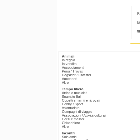
B
l
t
Animali
In regalo
In vendita
Accoppiamenti
Persi / Trovati
Dogsitter / Catsitter
Accessori
Altro
Tempo libero
Artisti e musicisti
Scambio libri
Oggetti smarriti e ritrovati
Hobby / Sport
Volontariato
Compagni di viaggio
Associazioni / Attività culturali
Corsi e master
Chiacchiere
Altro
Incontri
Solo amici