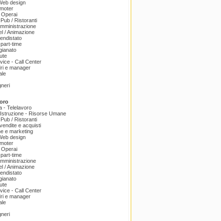
 Web design
omoter
 Operai
 Pub / Ristoranti
amministrazione
el / Animazione
endistato
part-time
igianato
ute
ice - Call Center
dri e manager
ale
gneri
oro
a - Telelavoro
Istruzione - Risorse Umane
 Pub / Ristoranti
endite e acquisti
e e marketing
 Web design
omoter
 Operai
part-time
amministrazione
el / Animazione
endistato
igianato
ute
ice - Call Center
dri e manager
ale
gneri