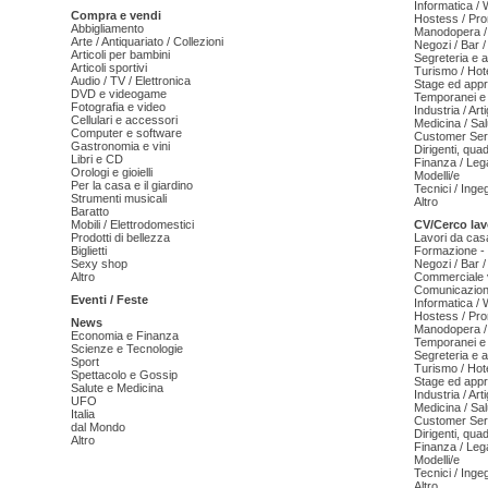
Informatica /
Compra e vendi
Hostess / Pr
Abbigliamento
Manodopera /
Arte / Antiquariato / Collezioni
Negozi / Bar /
Articoli per bambini
Segreteria e 
Articoli sportivi
Turismo / Hot
Audio / TV / Elettronica
Stage ed appr
DVD e videogame
Temporanei e 
Fotografia e video
Industria / Art
Cellulari e accessori
Medicina / Sal
Computer e software
Customer Serv
Gastronomia e vini
Dirigenti, qua
Libri e CD
Finanza / Leg
Orologi e gioielli
Modelli/e
Per la casa e il giardino
Tecnici / Inge
Strumenti musicali
Altro
Baratto
Mobili / Elettrodomestici
CV/Cerco lav
Prodotti di bellezza
Lavori da cas
Biglietti
Formazione - 
Sexy shop
Negozi / Bar /
Altro
Commerciale v
Comunicazion
Eventi / Feste
Informatica /
Hostess / Pr
News
Manodopera /
Economia e Finanza
Temporanei e 
Scienze e Tecnologie
Segreteria e 
Sport
Turismo / Hot
Spettacolo e Gossip
Stage ed appr
Salute e Medicina
Industria / Art
UFO
Medicina / Sal
Italia
Customer Serv
dal Mondo
Dirigenti, qua
Altro
Finanza / Leg
Modelli/e
Tecnici / Inge
Altro