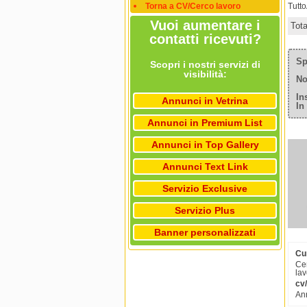
Torna a CV/Cerco lavoro
Tutt
Vuoi aumentare i
Tot
contatti ricevuti?
Sp
Scopri i nostri servizi di
visibilità:
No
In
Annunci in Vetrina
In
Annunci in Premium List
Annunci in Top Gallery
Annunci Text Link
Servizio Exclusive
Servizio Plus
Banner personalizzati
Cu
Cer
lav
cv/
Ann