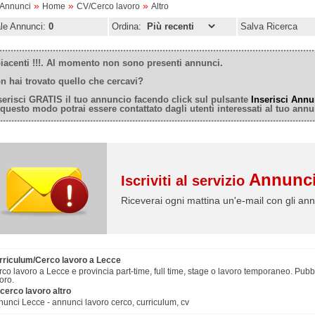
»
»
»
oAnnunci
Home
CV/Cerco lavoro
Altro
ale Annunci:
0
Ordina:
Salva Ricerca
iacenti !!!. Al momento non sono presenti annunci.
n hai trovato quello che cercavi?
serisci GRATIS il tuo annuncio facendo click sul pulsante
Inserisci Annu
 questo modo potrai essere contattato dagli utenti interessati al tuo annu
Annunci
Iscriviti al servizio
Riceverai ogni mattina un'e-mail con gli ann
rriculum/Cerco lavoro a Lecce
co lavoro a Lecce e provincia part-time, full time, stage o lavoro temporaneo. Pubbl
oro.
cerco lavoro altro
unci Lecce - annunci lavoro cerco, curriculum, cv