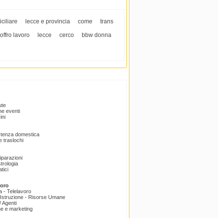
ciliare
lecce e provincia
come
trans
offro lavoro
lecce
cerco
bbw donna
ute
e eventi
ini
istenza domestica
 traslochi
Riparazioni
trologia
tici
voro
a - Telelavoro
Istruzione - Risorse Umane
 Agenti
e e marketing