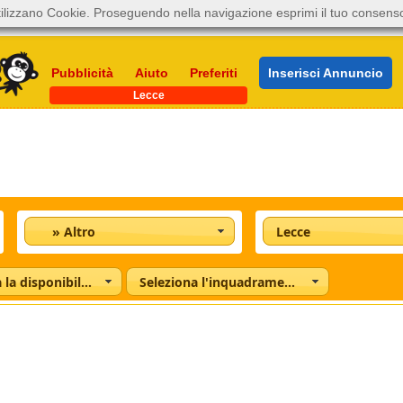
ilizzano Cookie. Proseguendo nella navigazione esprimi il tuo consens
Pubblicità
Aiuto
Preferiti
Inserisci Annuncio
Lecce
» Altro
Lecce
Seleziona la disponibilità
Seleziona l'inquadramento