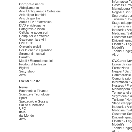
Informatica /
Compra e vendi
Hostess / Pr
Abbigliamento
Manodopera /
Arte / Antiquariato / Collezioni
Negozi / Bar /
Articoli per bambini
Segreteria e 
Articoli sportivi
Turismo / Hot
Audio / TV / Elettronica
Stage ed appr
DVD e videogame
Temporanei e 
Fotografia e video
Industria / Art
Cellulari e accessori
Medicina / Sal
Computer e software
Customer Serv
Gastronomia e vini
Dirigenti, qua
Libri e CD
Finanza / Leg
Orologi e gioielli
Modelli/e
Per la casa e il giardino
Tecnici / Inge
Strumenti musicali
Altro
Baratto
Mobili / Elettrodomestici
CV/Cerco lav
Prodotti di bellezza
Lavori da cas
Biglietti
Formazione - 
Sexy shop
Negozi / Bar /
Altro
Commerciale v
Comunicazion
Eventi / Feste
Informatica /
Hostess / Pr
News
Manodopera /
Economia e Finanza
Temporanei e 
Scienze e Tecnologie
Segreteria e 
Sport
Turismo / Hot
Spettacolo e Gossip
Stage ed appr
Salute e Medicina
Industria / Art
UFO
Medicina / Sal
Italia
Customer Serv
dal Mondo
Dirigenti, qua
Altro
Finanza / Leg
Modelli/e
Tecnici / Inge
Altro