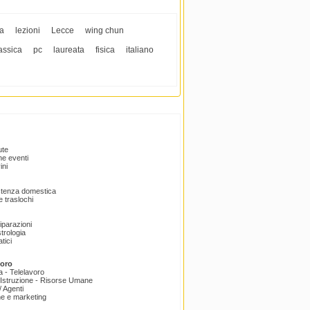
ua
lezioni
Lecce
wing chun
assica
pc
laureata
fisica
italiano
ute
e eventi
ini
istenza domestica
 traslochi
Riparazioni
trologia
tici
voro
a - Telelavoro
Istruzione - Risorse Umane
 Agenti
e e marketing