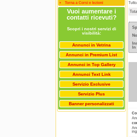
Torna a Corsi e lezioni
Tutt
Vuoi aumentare i
Tot
contatti ricevuti?
Sp
Scopri i nostri servizi di
visibilità:
No
In
Annunci in Vetrina
In
Annunci in Premium List
Annunci in Top Gallery
Annunci Text Link
Servizio Exclusive
Servizio Plus
Banner personalizzati
Cor
Ann
cor
Ann
ing