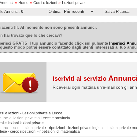
»
»
»
oAnnunci
Home
Corsi e lezioni
Lezioni private
ale Annunci:
0
Ordina:
Salva Ricerca
iacenti !!!. Al momento non sono presenti annunci.
n hai trovato quello che cercavi?
serisci GRATIS il tuo annuncio facendo click sul pulsante
Inserisci Annu
 questo modo potrai essere contattato dagli utenti interessati al tuo annu
Annunci
Iscriviti al servizio
Riceverai ogni mattina un'e-mail con gli ann
si e lezioni - Lezioni private a Lecce
unci di lezioni private a Lecce e provincia.
si e lezioni lezioni private
unci Lecce - lezioni private - ripetizioni - lezioni private inglese - lezioni private m
lese - cerco ripetizioni - ripetizioni di matematica