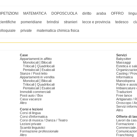
IPETIZIONI
MATEMATICA
DOPOSCUOLA
diritto
araba
OFFRO
ling
cientifiche
pomeridiane
brindisi
stranieri
lecce e provincia
tedesco
cl
olloquiale
private
matematica chimica fisica
Case
Servizi
Appartamenti in affitto
Babysitter
|
Monolocali
Bilocali
Massaggi
|
Trilocali
Quadrilocali
Estetica e sal
|
Pentalocali
Esalocali
Organizzazion
Stanze / Posti letto
Casting / Prov
Appartamenti in vendita
Informatica
|
Monolocali
Bilocali
Manodopera
|
Trilocali
Quadrilocali
Pulizie e ass
|
Pentalocali
Esalocali
Imbiancature e
Immobili commerciali
Traduzioni
Posti auto / Box
Free lance
Casa vacanze
Artigianato / 
Altro
Oroscopo / As
Servizi informa
Corsi e lezioni
Altro
Corsi di lingua
Corsi d'informatica
Offerte di la
Corsi di musica / Danza / Teatro
Lavori da cas
Lezioni private
Formazione - 
Scambi linguistici
Commerciale /
Formazione professionale
Comunicazion
Altro
Franchising