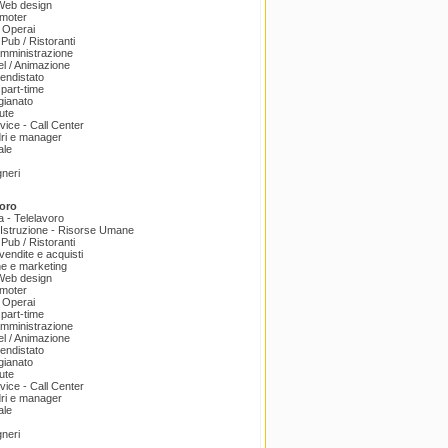
 Web design
omoter
 Operai
 Pub / Ristoranti
amministrazione
el / Animazione
endistato
part-time
igianato
ute
ice - Call Center
dri e manager
ale
gneri
oro
a - Telelavoro
Istruzione - Risorse Umane
 Pub / Ristoranti
endite e acquisti
e e marketing
 Web design
omoter
 Operai
part-time
amministrazione
el / Animazione
endistato
igianato
ute
ice - Call Center
dri e manager
ale
gneri