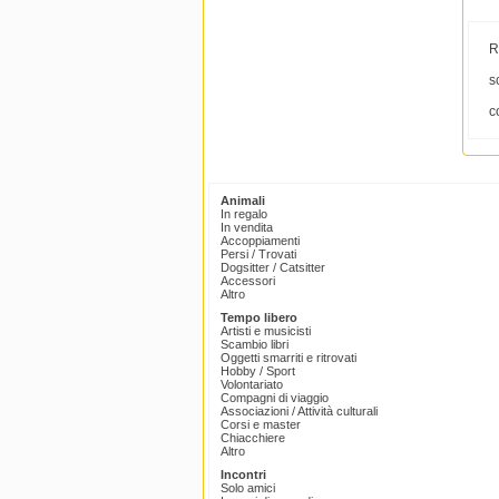
R
s
c
Animali
In regalo
In vendita
Accoppiamenti
Persi / Trovati
Dogsitter / Catsitter
Accessori
Altro
Tempo libero
Artisti e musicisti
Scambio libri
Oggetti smarriti e ritrovati
Hobby / Sport
Volontariato
Compagni di viaggio
Associazioni / Attività culturali
Corsi e master
Chiacchiere
Altro
Incontri
Solo amici