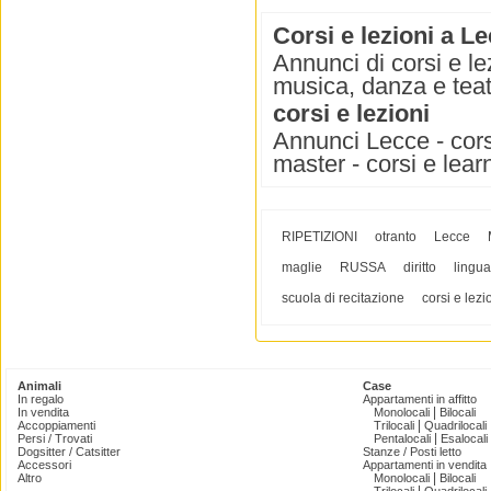
Corsi e lezioni a L
Annunci di corsi e le
musica, danza e teat
corsi e lezioni
Annunci Lecce - corsi 
master - corsi e lear
RIPETIZIONI
otranto
Lecce
maglie
RUSSA
diritto
lingua
scuola di recitazione
corsi e lezi
Animali
Case
In regalo
Appartamenti in affitto
|
In vendita
Monolocali
Bilocali
|
Accoppiamenti
Trilocali
Quadrilocali
|
Persi / Trovati
Pentalocali
Esalocali
Dogsitter / Catsitter
Stanze / Posti letto
Accessori
Appartamenti in vendita
|
Altro
Monolocali
Bilocali