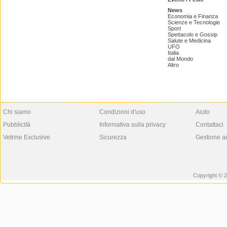
News
Economia e Finanza
Scienze e Tecnologie
Sport
Spettacolo e Gossip
Salute e Medicina
UFO
Italia
dal Mondo
Altro
Chi siamo
Condizioni d'uso
Aiuto
Pubblicità
Informativa sulla privacy
Contattaci
Vetrine Exclusive
Sicurezza
Gestione a
Copyright © 