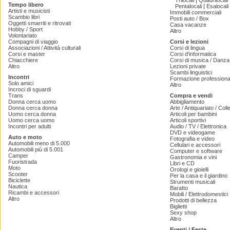
|
Trilocali
Quadrilocali
Tempo libero
|
Pentalocali
Esalocali
Artisti e musicisti
Immobili commerciali
Scambio libri
Posti auto / Box
Oggetti smarriti e ritrovati
Casa vacanze
Hobby / Sport
Altro
Volontariato
Compagni di viaggio
Corsi e lezioni
Associazioni / Attività culturali
Corsi di lingua
Corsi e master
Corsi d'informatica
Chiacchiere
Corsi di musica / Danza 
Altro
Lezioni private
Scambi linguistici
Incontri
Formazione professiona
Solo amici
Altro
Incroci di sguardi
Trans
Compra e vendi
Donna cerca uomo
Abbigliamento
Donna cerca donna
Arte / Antiquariato / Coll
Uomo cerca donna
Articoli per bambini
Uomo cerca uomo
Articoli sportivi
Incontri per adulti
Audio / TV / Elettronica
DVD e videogame
Auto e moto
Fotografia e video
Automobili meno di 5.000
Cellulari e accessori
Automobili più di 5.001
Computer e software
Camper
Gastronomia e vini
Fuoristrada
Libri e CD
Moto
Orologi e gioielli
Scooter
Per la casa e il giardino
Biciclette
Strumenti musicali
Nautica
Baratto
Ricambi e accessori
Mobili / Elettrodomestici
Altro
Prodotti di bellezza
Biglietti
Sexy shop
Altro
Eventi / Feste