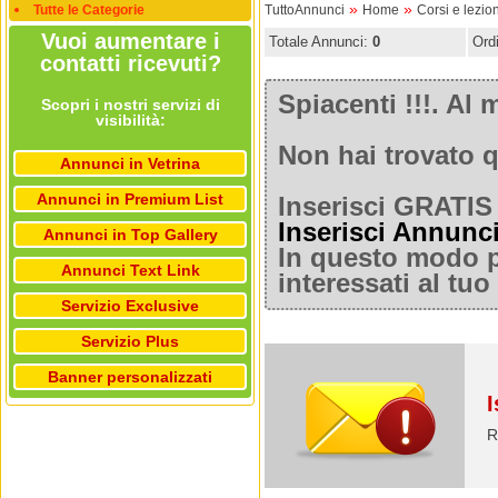
»
»
Tutte le Categorie
TuttoAnnunci
Home
Corsi e lezion
Vuoi aumentare i
Totale Annunci:
0
Ord
contatti ricevuti?
Spiacenti !!!. A
Scopri i nostri servizi di
visibilità:
Non hai trovato q
Annunci in Vetrina
Annunci in Premium List
Inserisci GRATIS 
Inserisci Annunc
Annunci in Top Gallery
In questo modo po
Annunci Text Link
interessati al tu
Servizio Exclusive
Servizio Plus
Banner personalizzati
I
R