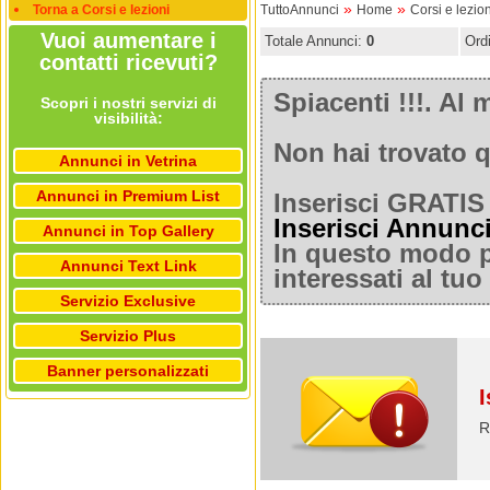
»
»
Torna a Corsi e lezioni
TuttoAnnunci
Home
Corsi e lezion
Vuoi aumentare i
Totale Annunci:
0
Ord
contatti ricevuti?
Spiacenti !!!. A
Scopri i nostri servizi di
visibilità:
Non hai trovato q
Annunci in Vetrina
Annunci in Premium List
Inserisci GRATIS 
Inserisci Annunc
Annunci in Top Gallery
In questo modo po
Annunci Text Link
interessati al tu
Servizio Exclusive
Servizio Plus
Banner personalizzati
I
R