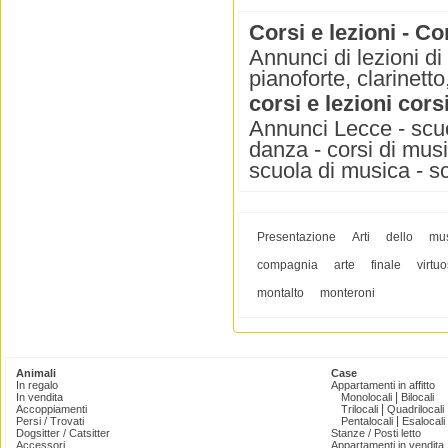
Corsi e lezioni - Co
Annunci di lezioni di
pianoforte, clarinett
corsi e lezioni cors
Annunci Lecce - scuol
danza - corsi di music
scuola di musica - s
Presentazione
Arti
dello
mu
compagnia
arte
finale
virtu
montalto
monteroni
Animali
Case
In regalo
Appartamenti in affitto
|
In vendita
Monolocali
Bilocali
|
Accoppiamenti
Trilocali
Quadrilocali
|
Persi / Trovati
Pentalocali
Esalocali
Dogsitter / Catsitter
Stanze / Posti letto
Accessori
Appartamenti in vendita