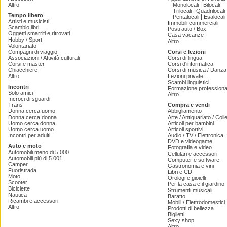
|
Altro
Monolocali
Bilocali
|
Trilocali
Quadrilocali
Tempo libero
|
Pentalocali
Esalocali
Artisti e musicisti
Immobili commerciali
Scambio libri
Posti auto / Box
Oggetti smarriti e ritrovati
Casa vacanze
Hobby / Sport
Altro
Volontariato
Compagni di viaggio
Corsi e lezioni
Associazioni / Attività culturali
Corsi di lingua
Corsi e master
Corsi d'informatica
Chiacchiere
Corsi di musica / Danza 
Altro
Lezioni private
Scambi linguistici
Incontri
Formazione professiona
Solo amici
Altro
Incroci di sguardi
Trans
Compra e vendi
Donna cerca uomo
Abbigliamento
Donna cerca donna
Arte / Antiquariato / Coll
Uomo cerca donna
Articoli per bambini
Uomo cerca uomo
Articoli sportivi
Incontri per adulti
Audio / TV / Elettronica
DVD e videogame
Auto e moto
Fotografia e video
Automobili meno di 5.000
Cellulari e accessori
Automobili più di 5.001
Computer e software
Camper
Gastronomia e vini
Fuoristrada
Libri e CD
Moto
Orologi e gioielli
Scooter
Per la casa e il giardino
Biciclette
Strumenti musicali
Nautica
Baratto
Ricambi e accessori
Mobili / Elettrodomestici
Altro
Prodotti di bellezza
Biglietti
Sexy shop
Altro