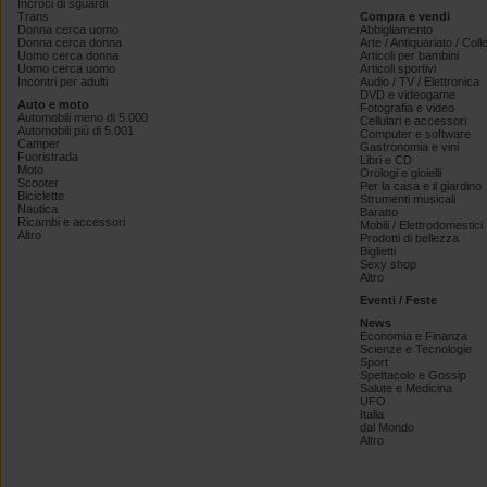
Incroci di sguardi
Trans
Compra e vendi
Donna cerca uomo
Abbigliamento
Donna cerca donna
Arte / Antiquariato / Coll
Uomo cerca donna
Articoli per bambini
Uomo cerca uomo
Articoli sportivi
Incontri per adulti
Audio / TV / Elettronica
DVD e videogame
Auto e moto
Fotografia e video
Automobili meno di 5.000
Cellulari e accessori
Automobili più di 5.001
Computer e software
Camper
Gastronomia e vini
Fuoristrada
Libri e CD
Moto
Orologi e gioielli
Scooter
Per la casa e il giardino
Biciclette
Strumenti musicali
Nautica
Baratto
Ricambi e accessori
Mobili / Elettrodomestici
Altro
Prodotti di bellezza
Biglietti
Sexy shop
Altro
Eventi / Feste
News
Economia e Finanza
Scienze e Tecnologie
Sport
Spettacolo e Gossip
Salute e Medicina
UFO
Italia
dal Mondo
Altro