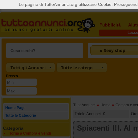
Le pagine di TuttoAnnunci.org utilizzano Cookie. Proseguendo
Pubblicità
Aiut
Lecc
» Sexy shop
Tutti gli Annunci
Tutte le categorie
Prezzo
»
»
TuttoAnnunci
Home
Compra e ve
Home Page
Totale Annunci:
0
Ord
Tutte le Categorie
Spiacenti !!!. A
Categoria
Torna a Compra e vendi