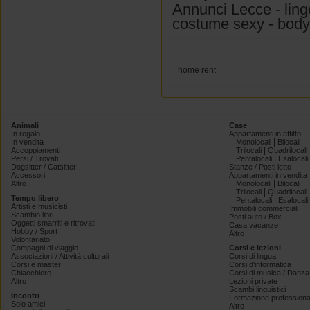
Annunci Lecce - linge
costume sexy - body l
home rent
Animali
Case
In regalo
Appartamenti in affitto
|
In vendita
Monolocali
Bilocali
|
Accoppiamenti
Trilocali
Quadrilocali
|
Persi / Trovati
Pentalocali
Esalocali
Dogsitter / Catsitter
Stanze / Posti letto
Accessori
Appartamenti in vendita
|
Altro
Monolocali
Bilocali
|
Trilocali
Quadrilocali
Tempo libero
|
Pentalocali
Esalocali
Artisti e musicisti
Immobili commerciali
Scambio libri
Posti auto / Box
Oggetti smarriti e ritrovati
Casa vacanze
Hobby / Sport
Altro
Volontariato
Compagni di viaggio
Corsi e lezioni
Associazioni / Attività culturali
Corsi di lingua
Corsi e master
Corsi d'informatica
Chiacchiere
Corsi di musica / Danza 
Altro
Lezioni private
Scambi linguistici
Incontri
Formazione professiona
Solo amici
Altro