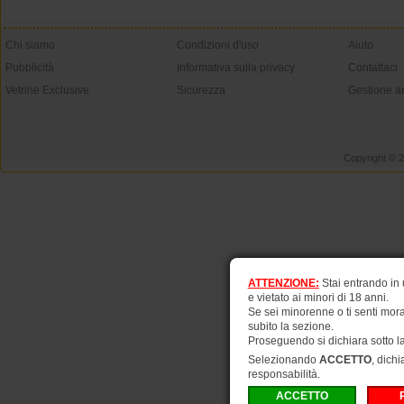
Chi siamo
Condizioni d'uso
Aiuto
Pubblicità
Informativa sulla privacy
Contattaci
Vetrine Exclusive
Sicurezza
Gestione a
Copyright © 
ATTENZIONE:
Stai entrando in
e vietato ai minori di 18 anni.
Se sei minorenne o ti senti mora
subito la sezione.
Proseguendo si dichiara sotto l
Selezionando
ACCETTO
, dichi
responsabilità.