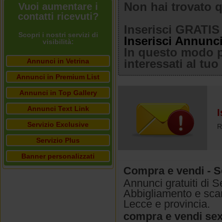
Non hai trovato q
Vuoi aumentare i
contatti ricevuti?
Inserisci GRATIS 
Scopri i nostri servizi di
Inserisci Annunc
visibilità:
In questo modo po
Annunci in Vetrina
interessati al tu
Annunci in Premium List
Annunci in Top Gallery
Annunci Text Link
I
Servizio Exclusive
R
Servizio Plus
Banner personalizzati
Compra e vendi - S
Annunci gratuiti di 
Abbigliamento e scar
Lecce e provincia.
compra e vendi se