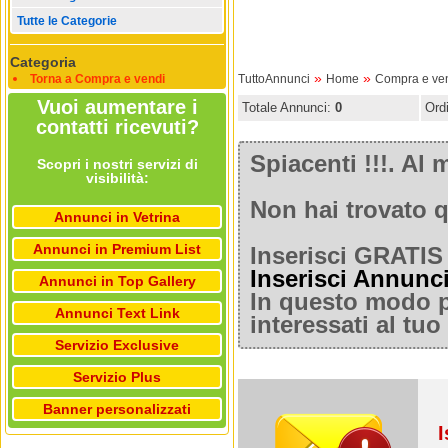
Tutte le Categorie
Categoria
»
»
Torna a Compra e vendi
TuttoAnnunci
Home
Compra e ve
Vuoi aumentare i
Totale Annunci:
0
Ord
contatti ricevuti?
Spiacenti !!!. A
Scopri i nostri servizi di
visibilità:
Non hai trovato q
Annunci in Vetrina
Annunci in Premium List
Inserisci GRATIS 
Inserisci Annunc
Annunci in Top Gallery
In questo modo po
Annunci Text Link
interessati al tu
Servizio Exclusive
Servizio Plus
Banner personalizzati
I