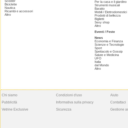
Scooter
Per la casa e il giardino
Biciclette
Strumenti musicali
Nautica
Baratto
Ricambi e accessori
Mobili / Elettrodomestici
Altro
Prodotti di bellezza
Biglietti
Sexy shop
Altro
Eventi / Feste
News
Economia e Finanza
Scienze e Tecnologie
Sport
Spettacolo e Gossip
Salute e Medicina
UFO
Italia
dal Mondo
Altro
Chi siamo
Condizioni d'uso
Aiuto
Pubblicità
Informativa sulla privacy
Contattaci
Vetrine Exclusive
Sicurezza
Gestione a