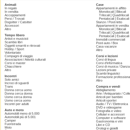
Animali
Case
In regalo
Appartamenti in affitto
|
In vendita
Monolocali
Bilocali
|
Accoppiamenti
Trilocali
Quadrilocali
|
Persi / Trovati
Pentalocali
Esalocali
Dogsitter / Catsitter
Stanze / Posti letto
Accessori
Appartamenti in vendita
|
Altro
Monolocali
Bilocali
|
Trilocali
Quadrilocali
Tempo libero
|
Pentalocali
Esalocali
Artisti e musicisti
Immobili commerciali
Scambio libri
Posti auto / Box
Oggetti smarriti e ritrovati
Casa vacanze
Hobby / Sport
Altro
Volontariato
Compagni di viaggio
Corsi e lezioni
Associazioni / Attività culturali
Corsi di lingua
Corsi e master
Corsi d'informatica
Chiacchiere
Corsi di musica / Danza 
Altro
Lezioni private
Scambi linguistici
Incontri
Formazione professiona
Solo amici
Altro
Incroci di sguardi
Trans
Compra e vendi
Donna cerca uomo
Abbigliamento
Donna cerca donna
Arte / Antiquariato / Coll
Uomo cerca donna
Articoli per bambini
Uomo cerca uomo
Articoli sportivi
Incontri per adulti
Audio / TV / Elettronica
DVD e videogame
Auto e moto
Fotografia e video
Automobili meno di 5.000
Cellulari e accessori
Automobili più di 5.001
Computer e software
Camper
Gastronomia e vini
Fuoristrada
Libri e CD
Moto
Orologi e gioielli