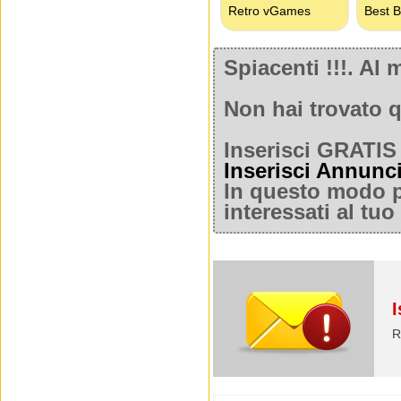
Spiacenti !!!. A
Non hai trovato q
Inserisci GRATIS 
Inserisci Annunc
In questo modo po
interessati al tu
I
R