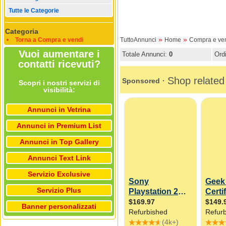
Tutte le Categorie
Categoria
»
»
Torna a Compra e vendi
TuttoAnnunci
Home
Compra e ve
Vuoi aumentare i
Totale Annunci:
0
Ord
contatti ricevuti?
Scopri i nostri servizi di
visibilità:
Annunci in Vetrina
Annunci in Premium List
Annunci in Top Gallery
Annunci Text Link
Servizio Exclusive
Servizio Plus
Banner personalizzati