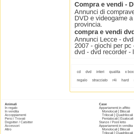
Compra e vendi - 
Annunci di comprave
DVD e videogame a L
provincia.
compra e vendi dv
Annunci Lecce - dvd 
2007 - giochi per pc 
dvd - dvd recorder - 
cd
dvd
interi
qualita
x box
regalo
stracciato
r4i
hard
Animali
Case
In regalo
Appartamenti in affitto
|
In vendita
Monolocali
Bilocali
|
Accoppiamenti
Trilocali
Quadrilocali
|
Persi / Trovati
Pentalocali
Esalocali
Dogsitter / Catsitter
Stanze / Posti letto
Accessori
Appartamenti in vendita
|
Altro
Monolocali
Bilocali
|
Trilocali
Quadrilocali