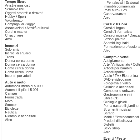
Tempo libero
|
Pentalocali
Esalocali
Artisti e musicisti
Immobili commerciali
Scambio libri
Posti auto / Box
Oggetti smarriti e ritrovati
Casa vacanze
Hobby / Sport
Altro
Volontariato
Compagni di viaggio
Corsi e lezioni
Associazioni / Attività culturali
Corsi di lingua
Corsi e master
Corsi d'informatica
Chiacchiere
Corsi di musica / Danza 
Altro
Lezioni private
Scambi linguistici
Incontri
Formazione professiona
Solo amici
Altro
Incroci di sguardi
Trans
Compra e vendi
Donna cerca uomo
Abbigliamento
Donna cerca donna
Arte / Antiquariato / Coll
Uomo cerca donna
Articoli per bambini
Uomo cerca uomo
Articoli sportivi
Incontri per adulti
Audio / TV / Elettronica
DVD e videogame
Auto e moto
Fotografia e video
Automobili meno di 5.000
Cellulari e accessori
Automobili più di 5.001
Computer e software
Camper
Gastronomia e vini
Fuoristrada
Libri e CD
Moto
Orologi e gioielli
Scooter
Per la casa e il giardino
Biciclette
Strumenti musicali
Nautica
Baratto
Ricambi e accessori
Mobili / Elettrodomestici
Altro
Prodotti di bellezza
Biglietti
Sexy shop
Altro
Eventi / Feste