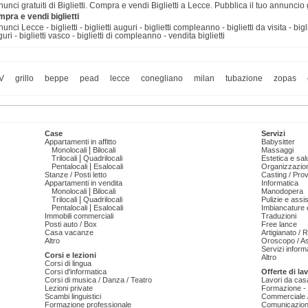
unci gratuiti di Biglietti. Compra e vendi Biglietti a Lecce. Pubblica il tuo annuncio
pra e vendi biglietti
unci Lecce - biglietti - biglietti auguri - biglietti compleanno - biglietti da visita - bigliet
uri - biglietti vasco - biglietti di compleanno - vendita biglietti
V
grillo
beppe
pead
lecce
conegliano
milan
tubazione
zopas
Case
Servizi
Appartamenti in affitto
Babysitter
|
Monolocali
Bilocali
Massaggi
|
Trilocali
Quadrilocali
Estetica e sal
|
Pentalocali
Esalocali
Organizzazion
Stanze / Posti letto
Casting / Prov
Appartamenti in vendita
Informatica
|
Monolocali
Bilocali
Manodopera
|
Trilocali
Quadrilocali
Pulizie e ass
|
Pentalocali
Esalocali
Imbiancature e
Immobili commerciali
Traduzioni
Posti auto / Box
Free lance
Casa vacanze
Artigianato / 
Altro
Oroscopo / As
Servizi informa
Corsi e lezioni
Altro
Corsi di lingua
Corsi d'informatica
Offerte di la
Corsi di musica / Danza / Teatro
Lavori da cas
Lezioni private
Formazione - 
Scambi linguistici
Commerciale /
Formazione professionale
Comunicazion