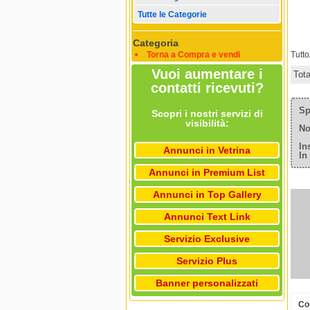
Tutte le Categorie
Categoria
Torna a Compra e vendi
Tutt
Vuoi aumentare i
Tot
contatti ricevuti?
Sp
Scopri i nostri servizi di
visibilità:
No
In
Annunci in Vetrina
In
Annunci in Premium List
Annunci in Top Gallery
Annunci Text Link
Servizio Exclusive
Servizio Plus
Banner personalizzati
Com