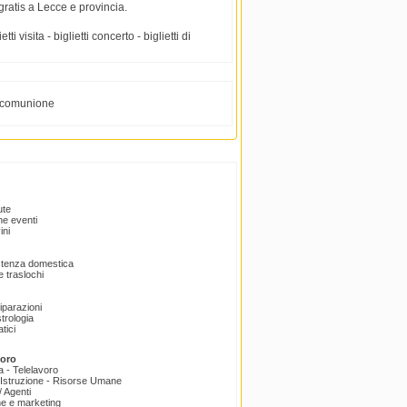
 gratis a Lecce e provincia.
ti visita - biglietti concerto - biglietti di
comunione
ute
e eventi
ini
istenza domestica
 traslochi
Riparazioni
trologia
tici
voro
a - Telelavoro
Istruzione - Risorse Umane
 Agenti
e e marketing