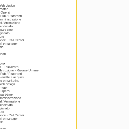
 Web design
omoter
 Operai
 Pub / Ristoranti
amministrazione
el / Animazione
endistato
part-time
igianato
ute
ice - Call Center
dri e manager
ale
gneri
oro
a - Telelavoro
Istruzione - Risorse Umane
 Pub / Ristoranti
endite e acquisti
e e marketing
 Web design
omoter
 Operai
part-time
amministrazione
el / Animazione
endistato
igianato
ute
ice - Call Center
dri e manager
ale