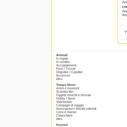
Ann
com
Ann
aug
T
Animali
In regalo
In vendita
Accoppiamenti
Persi / Trovati
Dogsitter / Catsitter
Accessori
Altro
Tempo libero
Artisti e musicisti
Scambio libri
Oggetti smarriti e ritrovati
Hobby / Sport
Volontariato
Compagni di viaggio
Associazioni / Attività culturali
Corsi e master
Chiacchiere
Altro
Incontri