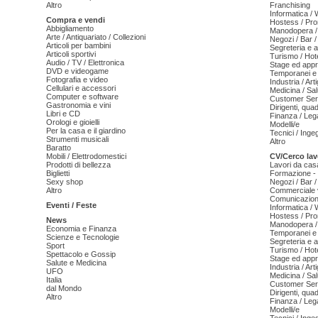
Altro
Franchising
Informatica /
Compra e vendi
Hostess / Pr
Abbigliamento
Manodopera /
Arte / Antiquariato / Collezioni
Negozi / Bar /
Articoli per bambini
Segreteria e 
Articoli sportivi
Turismo / Hot
Audio / TV / Elettronica
Stage ed appr
DVD e videogame
Temporanei e 
Fotografia e video
Industria / Art
Cellulari e accessori
Medicina / Sal
Computer e software
Customer Serv
Gastronomia e vini
Dirigenti, qua
Libri e CD
Finanza / Leg
Orologi e gioielli
Modelli/e
Per la casa e il giardino
Tecnici / Inge
Strumenti musicali
Altro
Baratto
Mobili / Elettrodomestici
CV/Cerco lav
Prodotti di bellezza
Lavori da cas
Biglietti
Formazione - 
Sexy shop
Negozi / Bar /
Altro
Commerciale v
Comunicazion
Eventi / Feste
Informatica /
Hostess / Pr
News
Manodopera /
Economia e Finanza
Temporanei e 
Scienze e Tecnologie
Segreteria e 
Sport
Turismo / Hot
Spettacolo e Gossip
Stage ed appr
Salute e Medicina
Industria / Art
UFO
Medicina / Sal
Italia
Customer Serv
dal Mondo
Dirigenti, qua
Altro
Finanza / Leg
Modelli/e