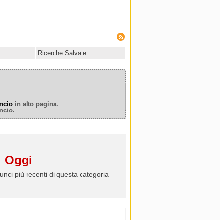
Ricerche Salvate
ncio
in alto pagina.
ncio.
 Oggi
unci più recenti di questa categoria