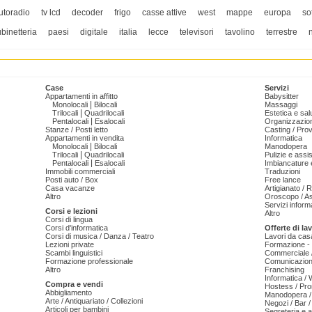
utoradio
tv lcd
decoder
frigo
casse attive
west
mappe
europa
so
ubinetteria
paesi
digitale
italia
lecce
televisori
tavolino
terrestre
Case
Servizi
Appartamenti in affitto
Babysitter
|
Monolocali
Bilocali
Massaggi
|
Trilocali
Quadrilocali
Estetica e sal
|
Pentalocali
Esalocali
Organizzazion
Stanze / Posti letto
Casting / Prov
Appartamenti in vendita
Informatica
|
Monolocali
Bilocali
Manodopera
|
Trilocali
Quadrilocali
Pulizie e ass
|
Pentalocali
Esalocali
Imbiancature e
Immobili commerciali
Traduzioni
Posti auto / Box
Free lance
Casa vacanze
Artigianato / 
Altro
Oroscopo / As
Servizi informa
Corsi e lezioni
Altro
Corsi di lingua
Corsi d'informatica
Offerte di la
Corsi di musica / Danza / Teatro
Lavori da cas
Lezioni private
Formazione - 
Scambi linguistici
Commerciale /
Formazione professionale
Comunicazion
Altro
Franchising
Informatica /
Compra e vendi
Hostess / Pr
Abbigliamento
Manodopera /
Arte / Antiquariato / Collezioni
Negozi / Bar /
Articoli per bambini
Segreteria e 