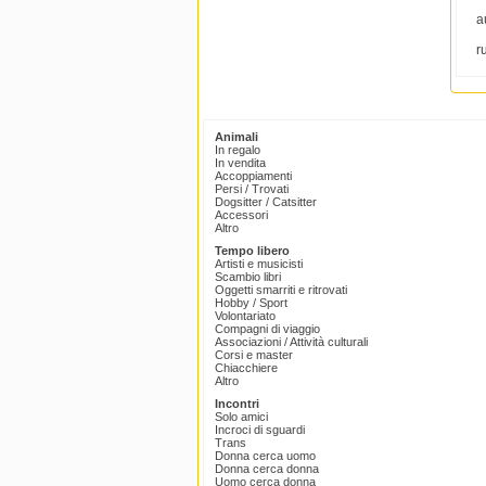
a
r
Animali
In regalo
In vendita
Accoppiamenti
Persi / Trovati
Dogsitter / Catsitter
Accessori
Altro
Tempo libero
Artisti e musicisti
Scambio libri
Oggetti smarriti e ritrovati
Hobby / Sport
Volontariato
Compagni di viaggio
Associazioni / Attività culturali
Corsi e master
Chiacchiere
Altro
Incontri
Solo amici
Incroci di sguardi
Trans
Donna cerca uomo
Donna cerca donna
Uomo cerca donna