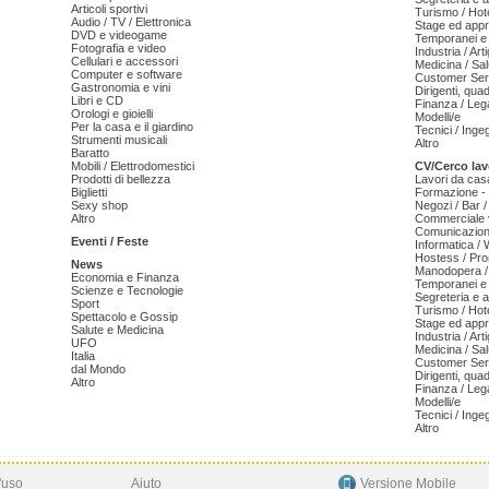
Articoli sportivi
Turismo / Hot
Audio / TV / Elettronica
Stage ed appr
DVD e videogame
Temporanei e 
Fotografia e video
Industria / Art
Cellulari e accessori
Medicina / Sal
Computer e software
Customer Serv
Gastronomia e vini
Dirigenti, qua
Libri e CD
Finanza / Leg
Orologi e gioielli
Modelli/e
Per la casa e il giardino
Tecnici / Inge
Strumenti musicali
Altro
Baratto
Mobili / Elettrodomestici
CV/Cerco lav
Prodotti di bellezza
Lavori da cas
Biglietti
Formazione - 
Sexy shop
Negozi / Bar /
Altro
Commerciale v
Comunicazion
Eventi / Feste
Informatica /
Hostess / Pr
News
Manodopera /
Economia e Finanza
Temporanei e 
Scienze e Tecnologie
Segreteria e 
Sport
Turismo / Hot
Spettacolo e Gossip
Stage ed appr
Salute e Medicina
Industria / Art
UFO
Medicina / Sal
Italia
Customer Serv
dal Mondo
Dirigenti, qua
Altro
Finanza / Leg
Modelli/e
Tecnici / Inge
Altro
'uso
Aiuto
Versione Mobile