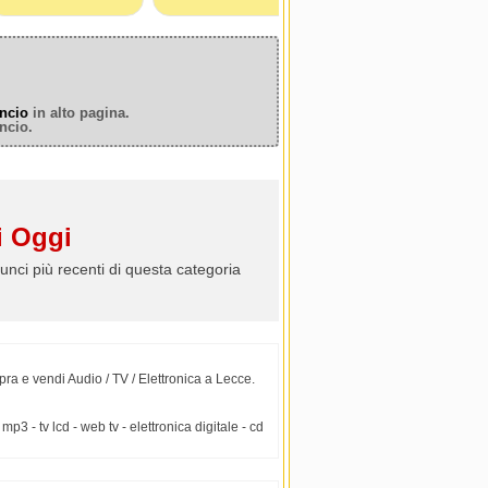
ncio
in alto pagina.
ncio.
 Oggi
unci più recenti di questa categoria
ra e vendi Audio / TV / Elettronica a Lecce.
3 - tv lcd - web tv - elettronica digitale - cd