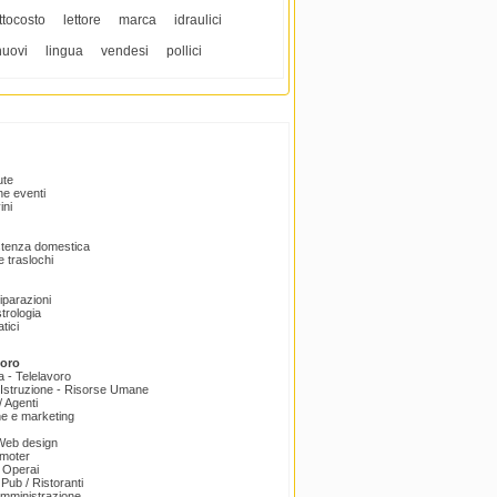
ttocosto
lettore
marca
idraulici
nuovi
lingua
vendesi
pollici
ute
e eventi
ini
istenza domestica
 traslochi
Riparazioni
trologia
tici
voro
a - Telelavoro
Istruzione - Risorse Umane
 Agenti
e e marketing
 Web design
omoter
 Operai
 Pub / Ristoranti
amministrazione