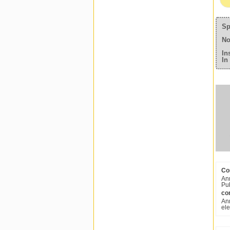
Sp
No
In
In
Com
Ann
Pub
com
Ann
ele