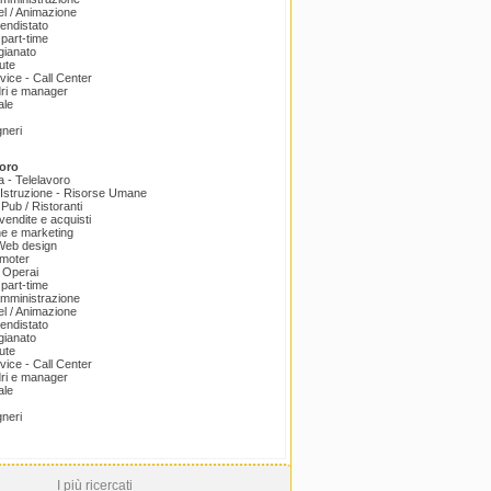
el / Animazione
endistato
part-time
igianato
ute
ice - Call Center
dri e manager
ale
gneri
oro
a - Telelavoro
Istruzione - Risorse Umane
 Pub / Ristoranti
endite e acquisti
e e marketing
 Web design
omoter
 Operai
part-time
amministrazione
el / Animazione
endistato
igianato
ute
ice - Call Center
dri e manager
ale
gneri
I più ricercati