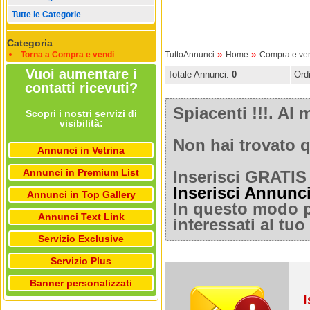
Tutte le Categorie
Categoria
»
»
Torna a Compra e vendi
TuttoAnnunci
Home
Compra e ve
Vuoi aumentare i
Totale Annunci:
0
Ord
contatti ricevuti?
Spiacenti !!!. A
Scopri i nostri servizi di
visibilità:
Non hai trovato q
Annunci in Vetrina
Annunci in Premium List
Inserisci GRATIS 
Inserisci Annunc
Annunci in Top Gallery
In questo modo po
Annunci Text Link
interessati al tu
Servizio Exclusive
Servizio Plus
Banner personalizzati
I