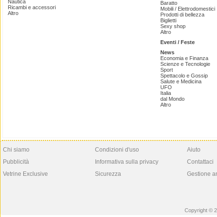
Nautica
Baratto
Ricambi e accessori
Mobili / Elettrodomestici
Altro
Prodotti di bellezza
Biglietti
Sexy shop
Altro
Eventi / Feste
News
Economia e Finanza
Scienze e Tecnologie
Sport
Spettacolo e Gossip
Salute e Medicina
UFO
Italia
dal Mondo
Altro
Chi siamo
Condizioni d'uso
Aiuto
Pubblicità
Informativa sulla privacy
Contattaci
Vetrine Exclusive
Sicurezza
Gestione a
Copyright © 