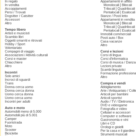
In regalo
Appartamenti in affitto
|
In vendita
Monolocali
Bilocali
|
Accoppiamenti
Trilocali
Quadrilocali
|
Persi / Trovati
Pentalocali
Esalocali
Dogsitter / Catsitter
Stanze / Posti letto
Accessori
Appartamenti in vendita
|
Altro
Monolocali
Bilocali
|
Trilocali
Quadrilocali
Tempo libero
|
Pentalocali
Esalocali
Artisti e musicisti
Immobili commerciali
Scambio libri
Posti auto / Box
Oggetti smarriti e ritrovati
Casa vacanze
Hobby / Sport
Altro
Volontariato
Compagni di viaggio
Corsi e lezioni
Associazioni / Attività culturali
Corsi di lingua
Corsi e master
Corsi d'informatica
Chiacchiere
Corsi di musica / Danza 
Altro
Lezioni private
Scambi linguistici
Incontri
Formazione professiona
Solo amici
Altro
Incroci di sguardi
Trans
Compra e vendi
Donna cerca uomo
Abbigliamento
Donna cerca donna
Arte / Antiquariato / Coll
Uomo cerca donna
Articoli per bambini
Uomo cerca uomo
Articoli sportivi
Incontri per adulti
Audio / TV / Elettronica
DVD e videogame
Auto e moto
Fotografia e video
Automobili meno di 5.000
Cellulari e accessori
Automobili più di 5.001
Computer e software
Camper
Gastronomia e vini
Fuoristrada
Libri e CD
Moto
Orologi e gioielli
Scooter
Per la casa e il giardino
Biciclette
Strumenti musicali