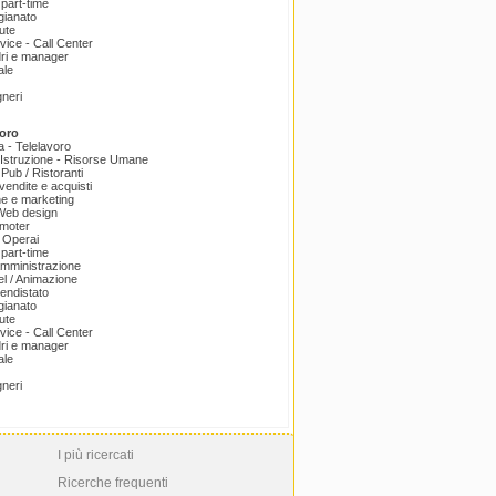
part-time
igianato
ute
ice - Call Center
dri e manager
ale
gneri
oro
a - Telelavoro
Istruzione - Risorse Umane
 Pub / Ristoranti
endite e acquisti
e e marketing
 Web design
omoter
 Operai
part-time
amministrazione
el / Animazione
endistato
igianato
ute
ice - Call Center
dri e manager
ale
gneri
I più ricercati
Ricerche frequenti