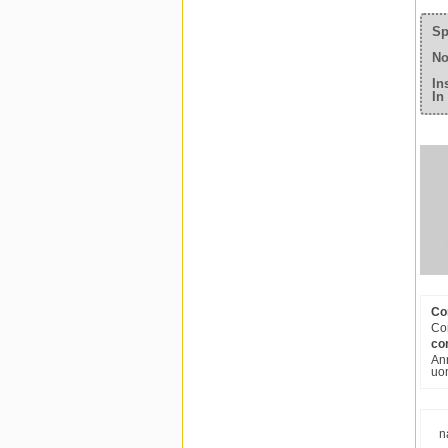
Sp
No
In
In
Co
Com
co
Ann
uom
n