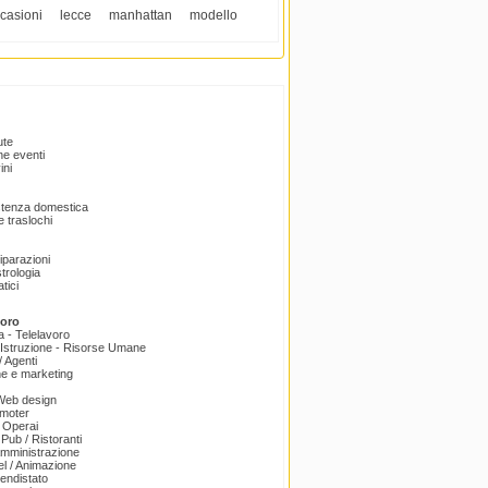
casioni
lecce
manhattan
modello
ute
e eventi
ini
istenza domestica
 traslochi
Riparazioni
trologia
tici
voro
a - Telelavoro
Istruzione - Risorse Umane
 Agenti
e e marketing
 Web design
omoter
 Operai
 Pub / Ristoranti
amministrazione
el / Animazione
endistato