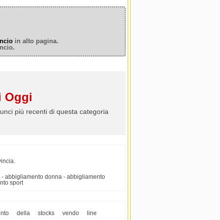
ncio
in alto pagina.
ncio.
 Oggi
unci più recenti di questa categoria
incia.
o - abbigliamento donna - abbigliamento
nto sport
nto
della
stocks
vendo
line