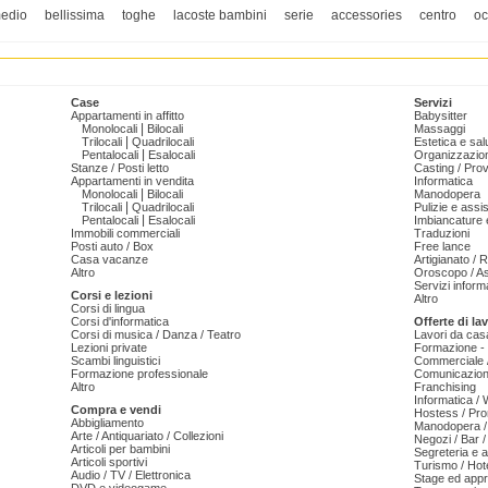
edio
bellissima
toghe
lacoste bambini
serie
accessories
centro
oc
Case
Servizi
Appartamenti in affitto
Babysitter
|
Monolocali
Bilocali
Massaggi
|
Trilocali
Quadrilocali
Estetica e sal
|
Pentalocali
Esalocali
Organizzazion
Stanze / Posti letto
Casting / Prov
Appartamenti in vendita
Informatica
|
Monolocali
Bilocali
Manodopera
|
Trilocali
Quadrilocali
Pulizie e ass
|
Pentalocali
Esalocali
Imbiancature e
Immobili commerciali
Traduzioni
Posti auto / Box
Free lance
Casa vacanze
Artigianato / 
Altro
Oroscopo / As
Servizi informa
Corsi e lezioni
Altro
Corsi di lingua
Corsi d'informatica
Offerte di la
Corsi di musica / Danza / Teatro
Lavori da cas
Lezioni private
Formazione - 
Scambi linguistici
Commerciale /
Formazione professionale
Comunicazion
Altro
Franchising
Informatica /
Compra e vendi
Hostess / Pr
Abbigliamento
Manodopera /
Arte / Antiquariato / Collezioni
Negozi / Bar /
Articoli per bambini
Segreteria e 
Articoli sportivi
Turismo / Hot
Audio / TV / Elettronica
Stage ed appr