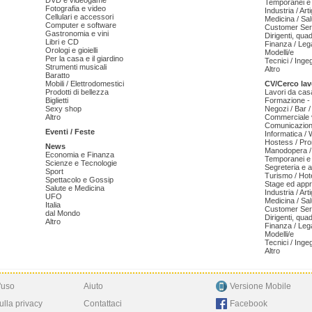
DVD e videogame
Temporanei e 
Fotografia e video
Industria / Art
Cellulari e accessori
Medicina / Sal
Computer e software
Customer Serv
Gastronomia e vini
Dirigenti, qua
Libri e CD
Finanza / Leg
Orologi e gioielli
Modelli/e
Per la casa e il giardino
Tecnici / Inge
Strumenti musicali
Altro
Baratto
Mobili / Elettrodomestici
CV/Cerco lav
Prodotti di bellezza
Lavori da cas
Biglietti
Formazione - 
Sexy shop
Negozi / Bar /
Altro
Commerciale v
Comunicazion
Eventi / Feste
Informatica /
Hostess / Pr
News
Manodopera /
Economia e Finanza
Temporanei e 
Scienze e Tecnologie
Segreteria e 
Sport
Turismo / Hot
Spettacolo e Gossip
Stage ed appr
Salute e Medicina
Industria / Art
UFO
Medicina / Sal
Italia
Customer Serv
dal Mondo
Dirigenti, qua
Altro
Finanza / Leg
Modelli/e
Tecnici / Inge
Altro
'uso
Aiuto
Versione Mobile
ulla privacy
Contattaci
Facebook