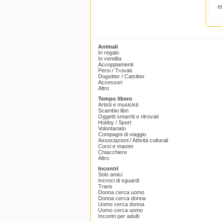
m
Animali
In regalo
In vendita
Accoppiamenti
Persi / Trovati
Dogsitter / Catsitter
Accessori
Altro
Tempo libero
Artisti e musicisti
Scambio libri
Oggetti smarriti e ritrovati
Hobby / Sport
Volontariato
Compagni di viaggio
Associazioni / Attività culturali
Corsi e master
Chiacchiere
Altro
Incontri
Solo amici
Incroci di sguardi
Trans
Donna cerca uomo
Donna cerca donna
Uomo cerca donna
Uomo cerca uomo
Incontri per adulti