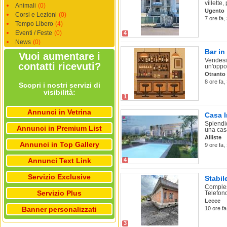
villette,
Animali
(0)
Ugento
Corsi e Lezioni
(0)
7 ore fa,
Tempo Libero
(4)
Eventi / Feste
(0)
4
News
(0)
Bar in
Vuoi aumentare i
Vendesi 
contatti ricevuti?
un'oppor
Otranto
8 ore fa,
Scopri i nostri servizi di
visibilità:
1
Annunci in Vetrina
Casa I
Splendid
Annunci in Premium List
una casa
Alliste
Annunci in Top Gallery
9 ore fa,
Annunci Text Link
4
Servizio Exclusive
Stabil
Comples
Servizio Plus
Telefon
Lecce
Banner personalizzati
10 ore fa
3