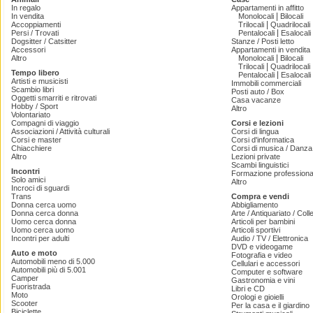
In regalo
Appartamenti in affitto
|
In vendita
Monolocali
Bilocali
|
Accoppiamenti
Trilocali
Quadrilocali
|
Persi / Trovati
Pentalocali
Esalocali
Dogsitter / Catsitter
Stanze / Posti letto
Accessori
Appartamenti in vendita
|
Altro
Monolocali
Bilocali
|
Trilocali
Quadrilocali
Tempo libero
|
Pentalocali
Esalocali
Artisti e musicisti
Immobili commerciali
Scambio libri
Posti auto / Box
Oggetti smarriti e ritrovati
Casa vacanze
Hobby / Sport
Altro
Volontariato
Compagni di viaggio
Corsi e lezioni
Associazioni / Attività culturali
Corsi di lingua
Corsi e master
Corsi d'informatica
Chiacchiere
Corsi di musica / Danza 
Altro
Lezioni private
Scambi linguistici
Incontri
Formazione professiona
Solo amici
Altro
Incroci di sguardi
Trans
Compra e vendi
Donna cerca uomo
Abbigliamento
Donna cerca donna
Arte / Antiquariato / Coll
Uomo cerca donna
Articoli per bambini
Uomo cerca uomo
Articoli sportivi
Incontri per adulti
Audio / TV / Elettronica
DVD e videogame
Auto e moto
Fotografia e video
Automobili meno di 5.000
Cellulari e accessori
Automobili più di 5.001
Computer e software
Camper
Gastronomia e vini
Fuoristrada
Libri e CD
Moto
Orologi e gioielli
Scooter
Per la casa e il giardino
Biciclette