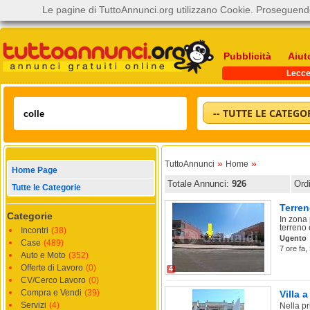
Le pagine di TuttoAnnunci.org utilizzano Cookie. Proseguendo
Pubblicità
Aiut
Lecc
-- TUTTE LE CATEGOR
»
»
TuttoAnnunci
Home
Home Page
Totale Annunci:
926
Ord
Tutte le Categorie
Terren
Categorie
In zona 
terreno e
Incontri
(38)
Ugento
Case
(489)
7 ore fa,
Auto e Moto
(352)
Offerte di Lavoro
(0)
4
CV/Cerco Lavoro
(0)
Compra e Vendi
(39)
Villa 
Servizi
(4)
Nella pr