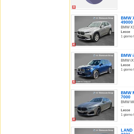
0
BMW X1
49000
BMW X1 
Lecce
1 giorno 
4
BMW iX
BMW iX1
Lecce
1 giorno 
4
BMW M8
7000
BMW M85
...
Lecce
1 giorno 
4
LAND R