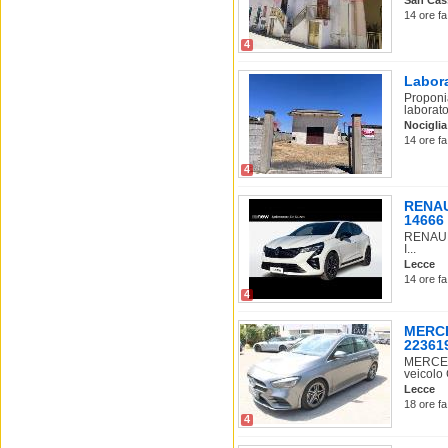
San Cas
14 ore fa
4
Labora
Proponi
laborator
Nociglia
14 ore fa
4
RENAUL
14666
RENAULT
I...
Lecce
14 ore fa
4
MERCE
22361
MERCEDE
veicolo 
Lecce
18 ore fa
4