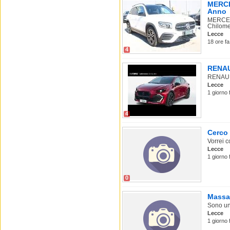
MERCE
Anno
MERCEDE
Chilomet
Lecce
18 ore fa
4
RENAUL
RENAULT 
Lecce
1 giorno 
4
Cerco
Vorrei 
Lecce
1 giorno
0
Massag
Sono un
Lecce
1 giorno f