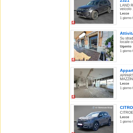
2321
LAND RO
veicolo .
Lecce
1 giorno 
4
Attivi
Su stra
locale c
Ugento
1 giorno 
4
Appart
APPART
MAZZIN
Lecce
1 giorno 
4
CITROE
CITROEN
Lecce
1 giorno 