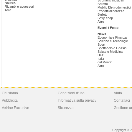
Strumenti musicali
Nautica
Baratto
Ricambi e accessori
Mobili / Elettrodomestici
Altro
Prodotti di bellezza
Biglietti
Sexy shop
Altro
Eventi / Feste
News
Economia e Finanza
Scienze e Tecnologie
Sport
Spettacolo e Gossip
Salute e Medicina
UFO
Italia
dal Mondo
Altro
Chi siamo
Condizioni d'uso
Aiuto
Pubblicità
Informativa sulla privacy
Contattaci
Vetrine Exclusive
Sicurezza
Gestione a
Copyright © 