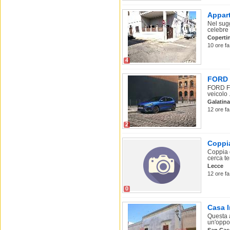
Appart
Nel sugg
celebre p
Coperti
10 ore fa
4
FORD F
FORD Fo
veicolo .
Galatina
12 ore fa
2
Coppia
Coppia d
cerca te
Lecce
12 ore f
0
Casa I
Questa 
un'oppor