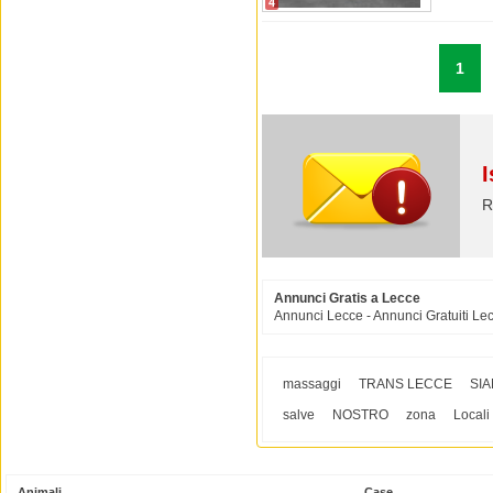
4
1
I
R
Annunci Gratis a Lecce
Annunci Lecce - Annunci Gratuiti Le
massaggi
TRANS LECCE
SI
salve
NOSTRO
zona
Locali
Animali
Case