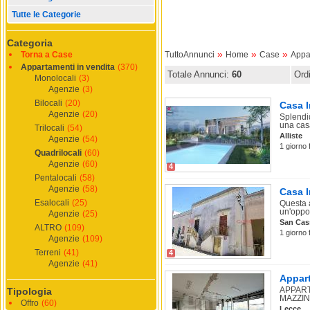
Tutte le Categorie
Categoria
»
»
»
Torna a Case
TuttoAnnunci
Home
Case
Appa
Appartamenti in vendita
(370)
Totale Annunci:
60
Ord
Monolocali
(3)
Agenzie
(3)
Bilocali
(20)
Casa I
Agenzie
(20)
Splendid
una casa
Trilocali
(54)
Alliste
Agenzie
(54)
1 giorno 
Quadrilocali
(60)
Agenzie
(60)
4
Pentalocali
(58)
Agenzie
(58)
Casa I
Esalocali
(25)
Questa 
un'oppor
Agenzie
(25)
San Cas
ALTRO
(109)
1 giorno 
Agenzie
(109)
Terreni
(41)
4
Agenzie
(41)
Appart
APPART
Tipologia
MAZZIN
Offro
(60)
Lecce