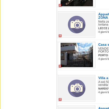
4
Appart
ZONA
Nella zo
lontana 
LECCE 
4 giorni 
0
Casa s
VENDES
PORTO 
PORTO
4 giorni 
4
Villa 
A soli 5
vendita v
NARDO'
4 giorni 
0
Appart