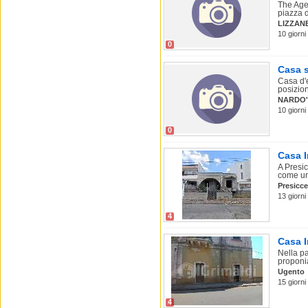
The Agen
piazza d
LIZZAN
10 giorni
0
Casa s
Casa d'e
posizion
NARDO'
10 giorni
0
Casa I
A Presic
come un
Presicc
13 giorni
4
Casa I
Nella pa
proponia
Ugento
15 giorni
4