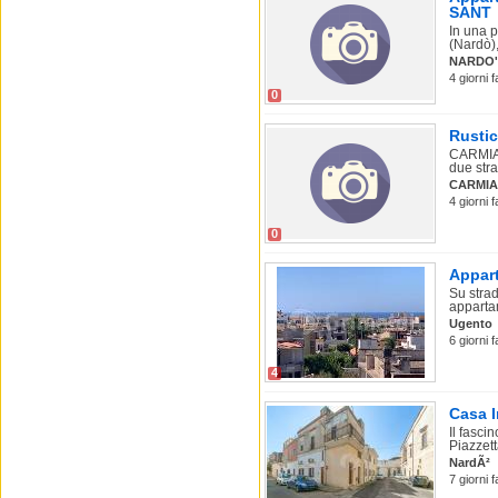
SANT
In una p
(Nardò)
NARDO'
4 giorni 
0
Rustic
CARMIAN
due stra
CARMI
4 giorni 
0
Appart
Su stra
apparta
Ugento
6 giorni 
4
Casa I
Il fasci
Piazzetta
NardÃ²
7 giorni 