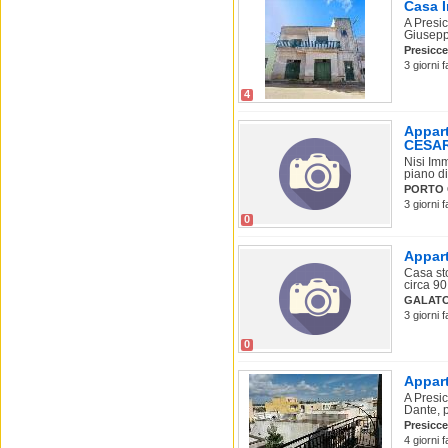
Casa I
A Presic
Giuseppe
Presicc
3 giorni 
4
Appart
CESA
Nisi Im
piano di
PORTO 
3 giorni 
0
Appart
Casa sto
circa 90
GALAT
3 giorni 
0
Appart
A Presi
Dante, 
Presicc
4 giorni 