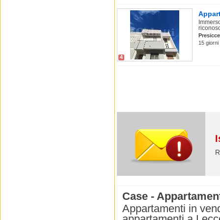
Appart
Immerso
riconosc
Presicc
15 giorni
4
I
R
Case - Appartament
Appartamenti in vend
appartamenti a Lecce