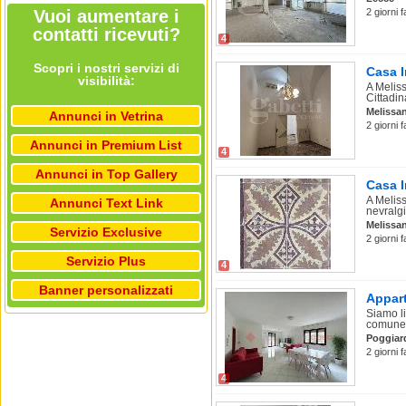
Vuoi aumentare i
2 giorni 
contatti ricevuti?
4
Scopri i nostri servizi di
Casa I
visibilità:
A Meliss
Cittadin
Melissa
Annunci in Vetrina
2 giorni 
Annunci in Premium List
4
Annunci in Top Gallery
Casa I
A Meliss
Annunci Text Link
nevralgi
Melissa
Servizio Exclusive
2 giorni 
Servizio Plus
4
Banner personalizzati
Appart
Siamo li
comune 
Poggiar
2 giorni 
4