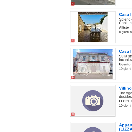
4
Casa I
Splendi
Capilung
Alliste
8 giorni 
4
Casa I
Sulla st
incantev
Ugento
10 giorni
4
Villin
The Agen
desidera
LECCE 
10 giorni
0
Appart
(LIZZ