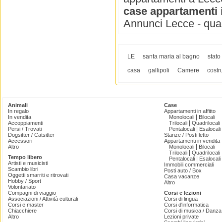
case appartamenti i
Annunci Lecce - quadr
LE
santa maria al bagno
stato
casa
gallipoli
Camere
costr
Animali
Case
In regalo
Appartamenti in affitto
|
In vendita
Monolocali
Bilocali
|
Accoppiamenti
Trilocali
Quadrilocali
|
Persi / Trovati
Pentalocali
Esalocali
Dogsitter / Catsitter
Stanze / Posti letto
Accessori
Appartamenti in vendita
|
Altro
Monolocali
Bilocali
|
Trilocali
Quadrilocali
Tempo libero
|
Pentalocali
Esalocali
Artisti e musicisti
Immobili commerciali
Scambio libri
Posti auto / Box
Oggetti smarriti e ritrovati
Casa vacanze
Hobby / Sport
Altro
Volontariato
Compagni di viaggio
Corsi e lezioni
Associazioni / Attività culturali
Corsi di lingua
Corsi e master
Corsi d'informatica
Chiacchiere
Corsi di musica / Danza 
Altro
Lezioni private