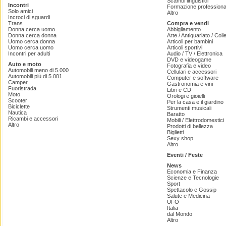
Scambi linguistici
Incontri
Formazione professiona
Solo amici
Altro
Incroci di sguardi
Trans
Compra e vendi
Donna cerca uomo
Abbigliamento
Donna cerca donna
Arte / Antiquariato / Coll
Uomo cerca donna
Articoli per bambini
Uomo cerca uomo
Articoli sportivi
Incontri per adulti
Audio / TV / Elettronica
DVD e videogame
Auto e moto
Fotografia e video
Automobili meno di 5.000
Cellulari e accessori
Automobili più di 5.001
Computer e software
Camper
Gastronomia e vini
Fuoristrada
Libri e CD
Moto
Orologi e gioielli
Scooter
Per la casa e il giardino
Biciclette
Strumenti musicali
Nautica
Baratto
Ricambi e accessori
Mobili / Elettrodomestici
Altro
Prodotti di bellezza
Biglietti
Sexy shop
Altro
Eventi / Feste
News
Economia e Finanza
Scienze e Tecnologie
Sport
Spettacolo e Gossip
Salute e Medicina
UFO
Italia
dal Mondo
Altro