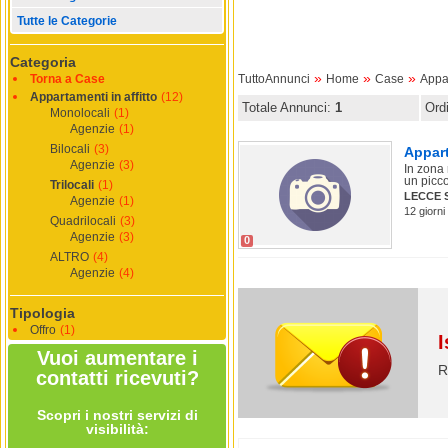
Tutte le Categorie
Categoria
»
»
»
Torna a Case
TuttoAnnunci
Home
Case
Appar
Appartamenti in affitto
(12)
Totale Annunci:
1
Ord
Monolocali
(1)
Agenzie
(1)
Bilocali
(3)
Appart
Agenzie
(3)
In zona
un picco
Trilocali
(1)
LECCE 
Agenzie
(1)
12 giorni 
Quadrilocali
(3)
Agenzie
(3)
0
ALTRO
(4)
Agenzie
(4)
Tipologia
Offro
(1)
I
Vuoi aumentare i
R
contatti ricevuti?
Scopri i nostri servizi di
visibilità: