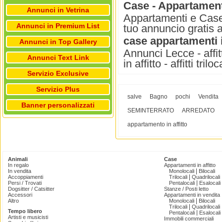
Case - Appartamenti
Annunci in Vetrina
Appartamenti e Case i
Annunci in Premium List
tuo annuncio gratis 
case appartamenti in
Annunci in Top Gallery
Annunci Lecce - affitto 
Annunci Text Link
in affitto - affitti trilo
Servizio Exclusive
Servizio Plus
salve
Bagno
pochi
Vendita
Banner personalizzati
SEMINTERRATO
ARREDATO
appartamento in affitto
Animali
Case
In regalo
Appartamenti in affitto
|
In vendita
Monolocali
Bilocali
|
Accoppiamenti
Trilocali
Quadrilocali
|
Persi / Trovati
Pentalocali
Esalocali
Dogsitter / Catsitter
Stanze / Posti letto
Accessori
Appartamenti in vendita
|
Altro
Monolocali
Bilocali
|
Trilocali
Quadrilocali
Tempo libero
|
Pentalocali
Esalocali
Artisti e musicisti
Immobili commerciali