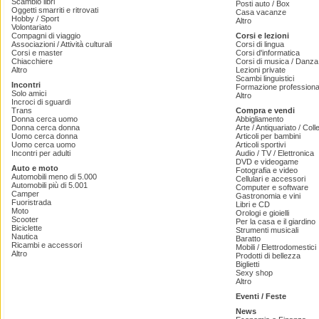
Scambio libri
Posti auto / Box
Oggetti smarriti e ritrovati
Casa vacanze
Hobby / Sport
Altro
Volontariato
Compagni di viaggio
Corsi e lezioni
Associazioni / Attività culturali
Corsi di lingua
Corsi e master
Corsi d'informatica
Chiacchiere
Corsi di musica / Danza 
Altro
Lezioni private
Scambi linguistici
Incontri
Formazione professiona
Solo amici
Altro
Incroci di sguardi
Trans
Compra e vendi
Donna cerca uomo
Abbigliamento
Donna cerca donna
Arte / Antiquariato / Coll
Uomo cerca donna
Articoli per bambini
Uomo cerca uomo
Articoli sportivi
Incontri per adulti
Audio / TV / Elettronica
DVD e videogame
Auto e moto
Fotografia e video
Automobili meno di 5.000
Cellulari e accessori
Automobili più di 5.001
Computer e software
Camper
Gastronomia e vini
Fuoristrada
Libri e CD
Moto
Orologi e gioielli
Scooter
Per la casa e il giardino
Biciclette
Strumenti musicali
Nautica
Baratto
Ricambi e accessori
Mobili / Elettrodomestici
Altro
Prodotti di bellezza
Biglietti
Sexy shop
Altro
Eventi / Feste
News