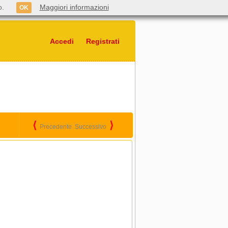
o.
Maggiori informazioni
OK
Accedi
Registrati
⟨
⟩
Precedente
Successivo