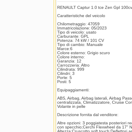
RENAULT Captur 1.0 tce Zen Gpl 100c
Caratteristiche del veicolo
Chilometraggio: 47059
Immatricolazione: 05/2023
Tipo di veicolo: usato
Carburante: GPL
Potenza: 74 kW / 101 CV
Tipo di cambio: Manuale
Marce:6
Colore esterno: Grigio scuro
Colore interno:
Garanzia: 12
Carrozzeria: Altro
Cilindrata: 999
Cilindri: 3
Porte: 5
Posti: 5
Equipaggiamenti:
ABS, Airbag, Airbag laterali, Airbag Passe
centralizzata, Climatizzatore, Cruise Cont
Volante in pelle
Descrizione fornita dal venditore:
Altre opzioni: 3 poggiatesta posteriori r
con specchio;Cerchi Flexwheel da 17" N
Altezza;Cruscotto soft touch;Deflettori a