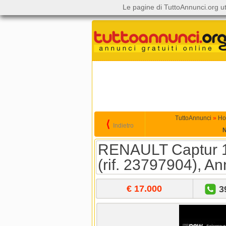
Le pagine di TuttoAnnunci.org ut
TuttoAnnunci
»
Ho
⟨
Indietro
N
RENAULT Captur 1
(rif. 23797904), A
€ 17.000
3