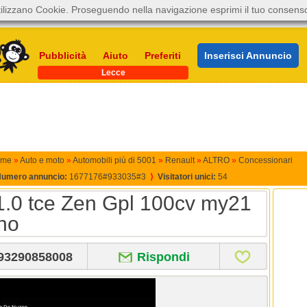
ilizzano Cookie. Proseguendo nella navigazione esprimi il tuo consens
Pubblicità
Aiuto
Preferiti
Inserisci Annuncio
Lecce
me
»
Auto e moto
»
Automobili più di 5001
»
Renault
»
ALTRO
»
Concessionari
umero annuncio:
1677176#933035#3
⟩
Visitatori unici:
54
.0 tce Zen Gpl 100cv my21
nno
93290858008
Rispondi