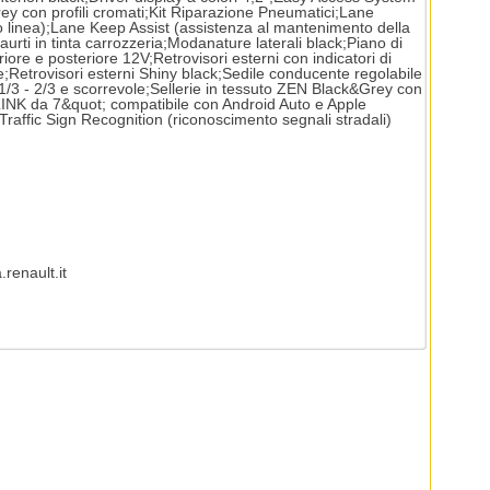
ey con profili cromati;Kit Riparazione Pneumatici;Lane
linea);Lane Keep Assist (assistenza al mantenimento della
urti in tinta carrozzeria;Modanature laterali black;Piano di
ore e posteriore 12V;Retrovisori esterni con indicatori di
;Retrovisori esterni Shiny black;Sedile conducente regolabile
e 1/3 - 2/3 e scorrevole;Sellerie in tessuto ZEN Black&Grey con
INK da 7&quot; compatibile con Android Auto e Apple
Traffic Sign Recognition (riconoscimento segnali stradali)
renault.it