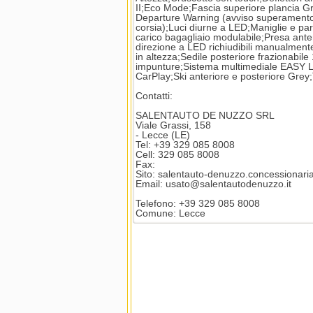
II;Eco Mode;Fascia superiore plancia Gr
Departure Warning (avviso superamento 
corsia);Luci diurne a LED;Maniglie e para
carico bagagliaio modulabile;Presa anteri
direzione a LED richiudibili manualmente
in altezza;Sedile posteriore frazionabil
impunture;Sistema multimediale EASY L
CarPlay;Ski anteriore e posteriore Grey;
Contatti:
SALENTAUTO DE NUZZO SRL
Viale Grassi, 158
- Lecce (LE)
Tel: +39 329 085 8008
Cell: 329 085 8008
Fax:
Sito: salentauto-denuzzo.concessionaria.
Email: usato@salentautodenuzzo.it
Telefono: +39 329 085 8008
Comune: Lecce