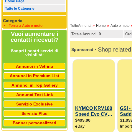
Home Page
Tutte le Categorie
Categoria
»
»
Torna a Auto e moto
TuttoAnnunci
Home
Auto e moto
Vuoi aumentare i
Totale Annunci:
0
Ord
contatti ricevuti?
Scopri i nostri servizi di
visibilità:
Annunci in Vetrina
Annunci in Premium List
Annunci in Top Gallery
Annunci Text Link
Servizio Exclusive
Servizio Plus
Banner personalizzati