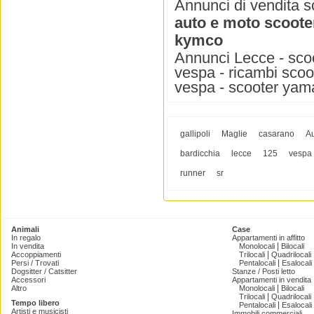
Annunci di vendita s
auto e moto scoote
kymco
Annunci Lecce - scoo
vespa - ricambi scoo
vespa - scooter yama
gallipoli
Maglie
casarano
A
bardicchia
lecce
125
vespa
runner
sr
Animali
Case
In regalo
Appartamenti in affitto
|
In vendita
Monolocali
Bilocali
|
Accoppiamenti
Trilocali
Quadrilocali
|
Persi / Trovati
Pentalocali
Esalocali
Dogsitter / Catsitter
Stanze / Posti letto
Accessori
Appartamenti in vendita
|
Altro
Monolocali
Bilocali
|
Trilocali
Quadrilocali
Tempo libero
|
Pentalocali
Esalocali
Artisti e musicisti
Immobili commerciali