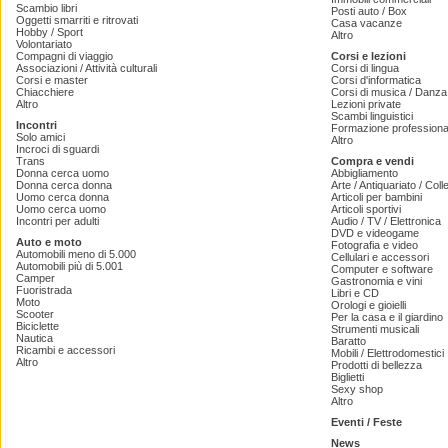
Scambio libri
Posti auto / Box
Oggetti smarriti e ritrovati
Casa vacanze
Hobby / Sport
Altro
Volontariato
Compagni di viaggio
Corsi e lezioni
Associazioni / Attività culturali
Corsi di lingua
Corsi e master
Corsi d'informatica
Chiacchiere
Corsi di musica / Danza 
Altro
Lezioni private
Scambi linguistici
Incontri
Formazione professiona
Solo amici
Altro
Incroci di sguardi
Trans
Compra e vendi
Donna cerca uomo
Abbigliamento
Donna cerca donna
Arte / Antiquariato / Coll
Uomo cerca donna
Articoli per bambini
Uomo cerca uomo
Articoli sportivi
Incontri per adulti
Audio / TV / Elettronica
DVD e videogame
Auto e moto
Fotografia e video
Automobili meno di 5.000
Cellulari e accessori
Automobili più di 5.001
Computer e software
Camper
Gastronomia e vini
Fuoristrada
Libri e CD
Moto
Orologi e gioielli
Scooter
Per la casa e il giardino
Biciclette
Strumenti musicali
Nautica
Baratto
Ricambi e accessori
Mobili / Elettrodomestici
Altro
Prodotti di bellezza
Biglietti
Sexy shop
Altro
Eventi / Feste
News