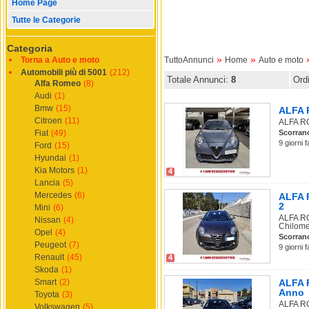
Home Page
Tutte le Categorie
Categoria
»
»
Torna a Auto e moto
TuttoAnnunci
Home
Auto e moto
Automobili più di 5001
(212)
Totale Annunci:
8
Ord
Alfa Romeo
(8)
Audi
(1)
Bmw
(15)
ALFA 
Citroen
(11)
ALFA RO
Fiat
(49)
Scorran
9 giorni 
Ford
(15)
Hyundai
(1)
Kia Motors
(1)
4
Lancia
(5)
Mercedes
(6)
ALFA R
2
Mini
(6)
ALFA RO
Nissan
(4)
Chilomet
Opel
(4)
Scorran
Peugeot
(7)
9 giorni 
Renault
(45)
4
Skoda
(1)
Smart
(2)
ALFA R
Anno
Toyota
(3)
ALFA RO
Volkswagen
(5)