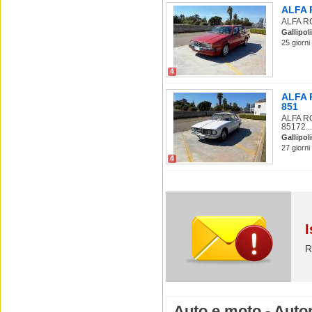
ALFA R
ALFA RO
Gallipoli
25 giorni
4
ALFA R
851
ALFA RO
85172...
Gallipoli
27 giorni
4
I
R
Auto e moto - Autom