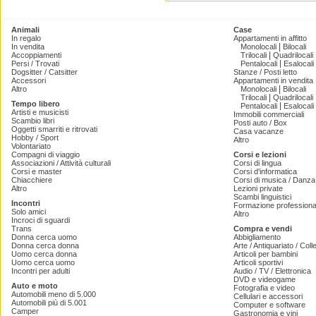
Animali
Case
In regalo
Appartamenti in affitto
|
In vendita
Monolocali
Bilocali
|
Accoppiamenti
Trilocali
Quadrilocali
|
Persi / Trovati
Pentalocali
Esalocali
Dogsitter / Catsitter
Stanze / Posti letto
Accessori
Appartamenti in vendita
|
Altro
Monolocali
Bilocali
|
Trilocali
Quadrilocali
Tempo libero
|
Pentalocali
Esalocali
Artisti e musicisti
Immobili commerciali
Scambio libri
Posti auto / Box
Oggetti smarriti e ritrovati
Casa vacanze
Hobby / Sport
Altro
Volontariato
Compagni di viaggio
Corsi e lezioni
Associazioni / Attività culturali
Corsi di lingua
Corsi e master
Corsi d'informatica
Chiacchiere
Corsi di musica / Danza 
Altro
Lezioni private
Scambi linguistici
Incontri
Formazione professiona
Solo amici
Altro
Incroci di sguardi
Trans
Compra e vendi
Donna cerca uomo
Abbigliamento
Donna cerca donna
Arte / Antiquariato / Coll
Uomo cerca donna
Articoli per bambini
Uomo cerca uomo
Articoli sportivi
Incontri per adulti
Audio / TV / Elettronica
DVD e videogame
Auto e moto
Fotografia e video
Automobili meno di 5.000
Cellulari e accessori
Automobili più di 5.001
Computer e software
Camper
Gastronomia e vini