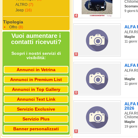
Chilomet
ALTRO
(7)
Scorran
Jeep
(16)
9 giorni 
4
Tipologia
ALFA R
Offro
(8)
ALFA ROM
Vuoi aumentare i
Maglie
contatti ricevuti?
11 giorni
Scopri i nostri servizi di
0
visibilità:
ALFA R
Annunci in Vetrina
ALFA RO
...
Annunci in Premium List
Maglie
11 giorni
Annunci in Top Gallery
0
Annunci Text Link
ALFA R
2026
Servizio Exclusive
ALFA RO
Chilomet
Servizio Plus
Maglie
19 giorni
Banner personalizzati
0