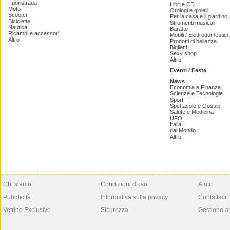
Fuoristrada
Libri e CD
Moto
Orologi e gioielli
Scooter
Per la casa e il giardino
Biciclette
Strumenti musicali
Nautica
Baratto
Ricambi e accessori
Mobili / Elettrodomestici
Altro
Prodotti di bellezza
Biglietti
Sexy shop
Altro
Eventi / Feste
News
Economia e Finanza
Scienze e Tecnologie
Sport
Spettacolo e Gossip
Salute e Medicina
UFO
Italia
dal Mondo
Altro
Chi siamo
Condizioni d'uso
Aiuto
Pubblicità
Informativa sulla privacy
Contattaci
Vetrine Exclusive
Sicurezza
Gestione a