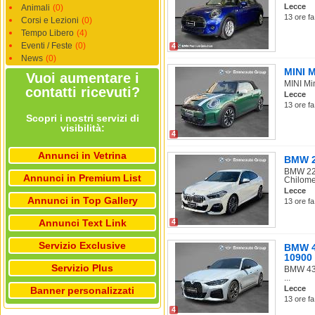
Lecce
Animali
(0)
13 ore fa
Corsi e Lezioni
(0)
Tempo Libero
(4)
Eventi / Feste
(0)
4
News
(0)
MINI M
Vuoi aumentare i
MINI Min
contatti ricevuti?
Lecce
13 ore fa
Scopri i nostri servizi di
visibilità:
4
Annunci in Vetrina
BMW 22
BMW 220
Annunci in Premium List
Chilomet
Lecce
Annunci in Top Gallery
13 ore fa
Annunci Text Link
4
Servizio Exclusive
BMW 43
10900
Servizio Plus
BMW 430
...
Lecce
Banner personalizzati
13 ore fa
4