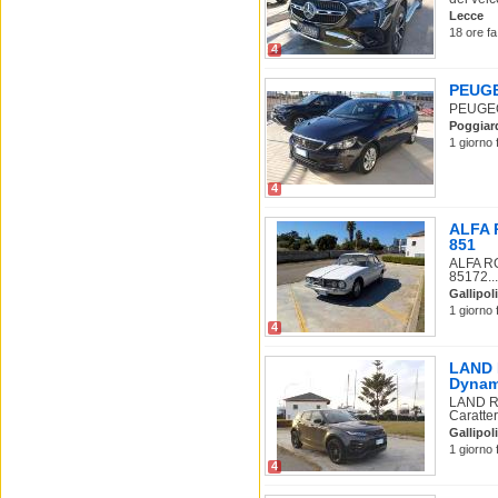
Lecce
18 ore fa
4
PEUGE
PEUGEOT
Poggiar
1 giorno 
4
ALFA R
851
ALFA RO
85172...
Gallipoli
1 giorno 
4
LAND 
Dynam
LAND R
Caratter
Gallipoli
1 giorno 
4