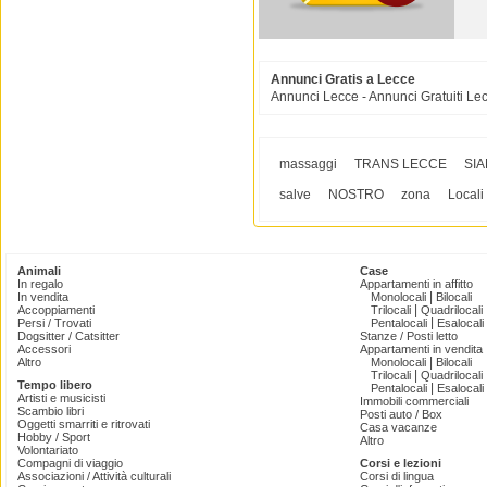
Annunci Gratis a Lecce
Annunci Lecce - Annunci Gratuiti Le
massaggi
TRANS LECCE
SI
salve
NOSTRO
zona
Locali
Animali
Case
In regalo
Appartamenti in affitto
|
In vendita
Monolocali
Bilocali
|
Accoppiamenti
Trilocali
Quadrilocali
|
Persi / Trovati
Pentalocali
Esalocali
Dogsitter / Catsitter
Stanze / Posti letto
Accessori
Appartamenti in vendita
|
Altro
Monolocali
Bilocali
|
Trilocali
Quadrilocali
Tempo libero
|
Pentalocali
Esalocali
Artisti e musicisti
Immobili commerciali
Scambio libri
Posti auto / Box
Oggetti smarriti e ritrovati
Casa vacanze
Hobby / Sport
Altro
Volontariato
Compagni di viaggio
Corsi e lezioni
Associazioni / Attività culturali
Corsi di lingua