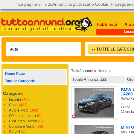
Le pagine di TuttoAnnunci.org utilizzano Cookie. Proseguendo
Pubblicità
Aiut
Lecc
-- TUTTE LE CATEGOR
»
»
TuttoAnnunci
Home
Home Page
Totale Annunci:
322
Ord
Tutte le Categorie
BMW X4
Categorie
14200
BMW X4 
Incontri
(40)
...
Case
(492)
Lecce
Auto e Moto
(363)
12 ore fa
Offerte di Lavoro
(0)
4
CV/Cerco Lavoro
(0)
Compra e Vendi
(39)
MINI O
Servizi
(4)
MINI One