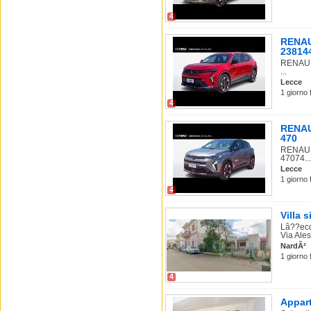
4
RENAUL
23814
RENAULT
...
Lecce
1 giorno 
4
RENAUL
470
RENAULT
47074...
Lecce
1 giorno 
4
Villa 
Lâ??ecc
Via Ales
NardÃ²
1 giorno 
4
Appart