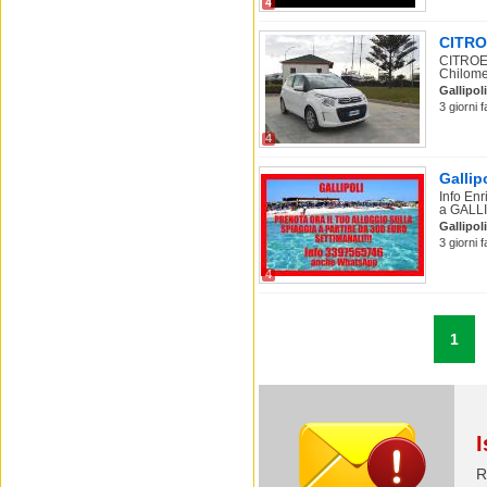
4
CITROE
CITROEN
Chilomet
Gallipoli
3 giorni 
4
Gallip
Info En
a GALLI
Gallipoli
3 giorni 
4
1
I
R