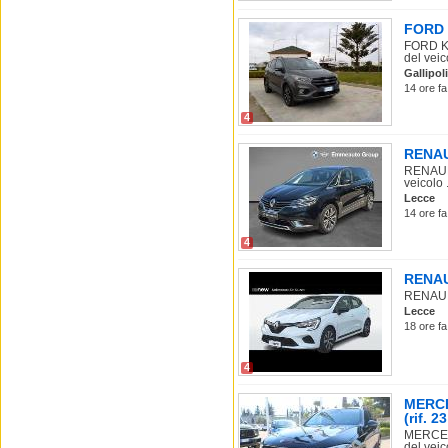
FORD 
FORD Ku
del veico
Gallipoli
14 ore fa
4
RENAUL
RENAULT
veicolo .
Lecce
14 ore fa
4
RENAUL
RENAULT 
Lecce
18 ore fa
4
MERCE
(rif. 23
MERCEDE
del veico