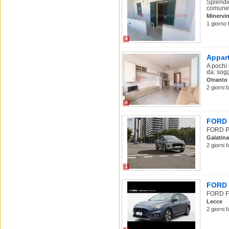
Splendid
comune d
Minervin
1 giorno 
4
Appart
A pochi
da: sogg
Otranto
2 giorni f
4
FORD P
FORD Pu
Galatina
2 giorni 
1
FORD F
FORD Fo
Lecce
2 giorni 