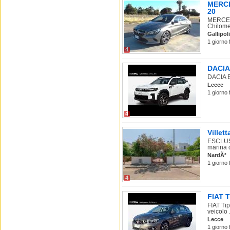
MERCE
20
MERCEDE
Chilomet
Gallipoli
1 giorno 
4
DACIA 
DACIA Bi
Lecce
1 giorno 
4
Villet
ESCLUS
marina d
NardÃ²
1 giorno 
4
FIAT T
FIAT Ti
veicolo .
Lecce
1 giorno 