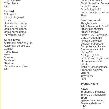
Corsi e master
Corsi d'informatica
Chiacchiere
Corsi di musica / Danza 
Altro
Lezioni private
Scambi linguistici
Incontri
Formazione professiona
Solo amici
Altro
Incroci di sguardi
Trans
Compra e vendi
Donna cerca uomo
Abbigliamento
Donna cerca donna
Arte / Antiquariato / Coll
Uomo cerca donna
Articoli per bambini
Uomo cerca uomo
Articoli sportivi
Incontri per adulti
Audio / TV / Elettronica
DVD e videogame
Auto e moto
Fotografia e video
Automobili meno di 5.000
Cellulari e accessori
Automobili più di 5.001
Computer e software
Camper
Gastronomia e vini
Fuoristrada
Libri e CD
Moto
Orologi e gioielli
Scooter
Per la casa e il giardino
Biciclette
Strumenti musicali
Nautica
Baratto
Ricambi e accessori
Mobili / Elettrodomestici
Altro
Prodotti di bellezza
Biglietti
Sexy shop
Altro
Eventi / Feste
News
Economia e Finanza
Scienze e Tecnologie
Sport
Spettacolo e Gossip
Salute e Medicina
UFO