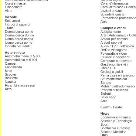
Corsi e master
Corsi d'informatica
Chiacchiere
Corsi di musica / Danza 
Altro
Lezioni private
Scambi linguistici
Incontri
Formazione professiona
Solo amici
Altro
Incroci di sguardi
Trans
Compra e vendi
Donna cerca uomo
Abbigliamento
Donna cerca donna
Arte / Antiquariato / Coll
Uomo cerca donna
Articoli per bambini
Uomo cerca uomo
Articoli sportivi
Incontri per adulti
Audio / TV / Elettronica
DVD e videogame
Auto e moto
Fotografia e video
Automobili meno di 5.000
Cellulari e accessori
Automobili più di 5.001
Computer e software
Camper
Gastronomia e vini
Fuoristrada
Libri e CD
Moto
Orologi e gioielli
Scooter
Per la casa e il giardino
Biciclette
Strumenti musicali
Nautica
Baratto
Ricambi e accessori
Mobili / Elettrodomestici
Altro
Prodotti di bellezza
Biglietti
Sexy shop
Altro
Eventi / Feste
News
Economia e Finanza
Scienze e Tecnologie
Sport
Spettacolo e Gossip
Salute e Medicina
UFO