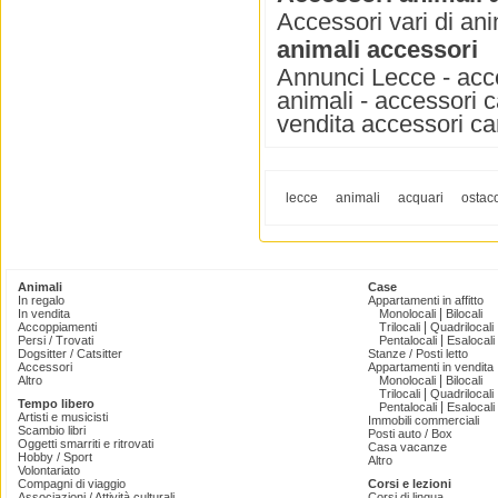
Accessori vari di ani
animali accessori
Annunci Lecce - acces
animali - accessori c
vendita accessori cani
lecce
animali
acquari
ostaco
Animali
Case
In regalo
Appartamenti in affitto
|
In vendita
Monolocali
Bilocali
|
Accoppiamenti
Trilocali
Quadrilocali
|
Persi / Trovati
Pentalocali
Esalocali
Dogsitter / Catsitter
Stanze / Posti letto
Accessori
Appartamenti in vendita
|
Altro
Monolocali
Bilocali
|
Trilocali
Quadrilocali
Tempo libero
|
Pentalocali
Esalocali
Artisti e musicisti
Immobili commerciali
Scambio libri
Posti auto / Box
Oggetti smarriti e ritrovati
Casa vacanze
Hobby / Sport
Altro
Volontariato
Compagni di viaggio
Corsi e lezioni
Associazioni / Attività culturali
Corsi di lingua