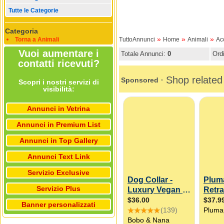
Tutte le Categorie
Categoria
»
»
»
Torna a Animali
TuttoAnnunci
Home
Animali
Ac
Vuoi aumentare i
Totale Annunci:
0
Ord
contatti ricevuti?
Scopri i nostri servizi di
visibilità:
Annunci in Vetrina
Annunci in Premium List
Annunci in Top Gallery
Annunci Text Link
Servizio Exclusive
Servizio Plus
Banner personalizzati