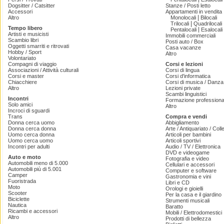
Dogsitter / Catsitter
Stanze / Posti letto
Accessori
Appartamenti in vendita
|
Altro
Monolocali
Bilocali
|
Trilocali
Quadrilocali
Tempo libero
|
Pentalocali
Esalocali
Artisti e musicisti
Immobili commerciali
Scambio libri
Posti auto / Box
Oggetti smarriti e ritrovati
Casa vacanze
Hobby / Sport
Altro
Volontariato
Compagni di viaggio
Corsi e lezioni
Associazioni / Attività culturali
Corsi di lingua
Corsi e master
Corsi d'informatica
Chiacchiere
Corsi di musica / Danza 
Altro
Lezioni private
Scambi linguistici
Incontri
Formazione professiona
Solo amici
Altro
Incroci di sguardi
Trans
Compra e vendi
Donna cerca uomo
Abbigliamento
Donna cerca donna
Arte / Antiquariato / Coll
Uomo cerca donna
Articoli per bambini
Uomo cerca uomo
Articoli sportivi
Incontri per adulti
Audio / TV / Elettronica
DVD e videogame
Auto e moto
Fotografia e video
Automobili meno di 5.000
Cellulari e accessori
Automobili più di 5.001
Computer e software
Camper
Gastronomia e vini
Fuoristrada
Libri e CD
Moto
Orologi e gioielli
Scooter
Per la casa e il giardino
Biciclette
Strumenti musicali
Nautica
Baratto
Ricambi e accessori
Mobili / Elettrodomestici
Altro
Prodotti di bellezza