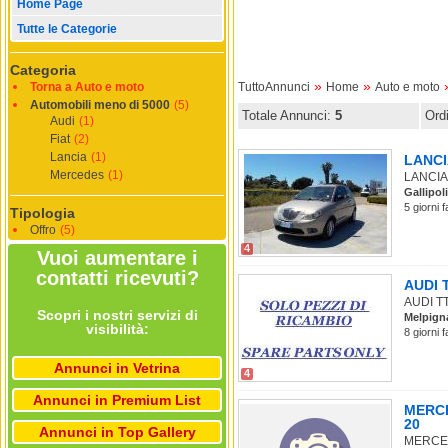
Home Page
Tutte le Categorie
Categoria
»
»
Torna a Auto e moto
TuttoAnnunci
Home
Auto e moto
Automobili meno di 5000
(5)
Totale Annunci:
5
Ord
Audi
(1)
Fiat
(2)
Lancia
(1)
LANCIA
Mercedes
(1)
LANCIA 
Gallipoli
5 giorni 
Tipologia
Offro
(5)
4
Vuoi aumentare i
contatti ricevuti?
AUDI T
AUDI TT 
Scopri i nostri servizi di
Melpign
visibilità:
8 giorni 
Annunci in Vetrina
4
Annunci in Premium List
MERCE
20
Annunci in Top Gallery
MERCEDE