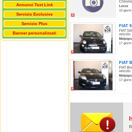
Chilomet
Annunci Text Link
Lecce
10 giorni
Servizio Exclusive
0
Servizio Plus
FIAT 5
FIAT 50
Banner personalizzati
veicolo .
Melpign
17 giorni
4
FIAT B
FIAT Br
veicolo .
Melpign
17 giorni
4
I
R