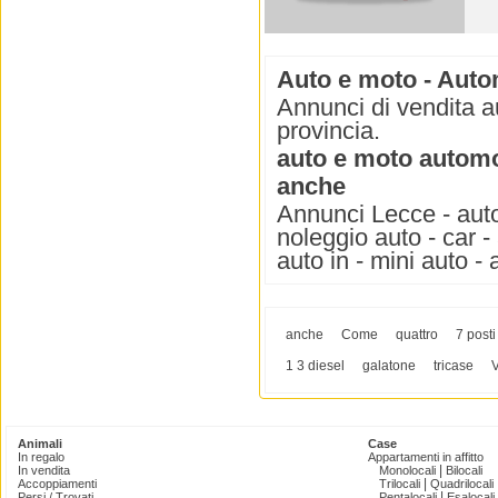
Auto e moto - Auto
Annunci di vendita a
provincia.
auto e moto automo
anche
Annunci Lecce - auto
noleggio auto - car -
auto in - mini auto -
anche
Come
quattro
7 posti
1 3 diesel
galatone
tricase
Animali
Case
In regalo
Appartamenti in affitto
|
In vendita
Monolocali
Bilocali
|
Accoppiamenti
Trilocali
Quadrilocali
|
Persi / Trovati
Pentalocali
Esalocali