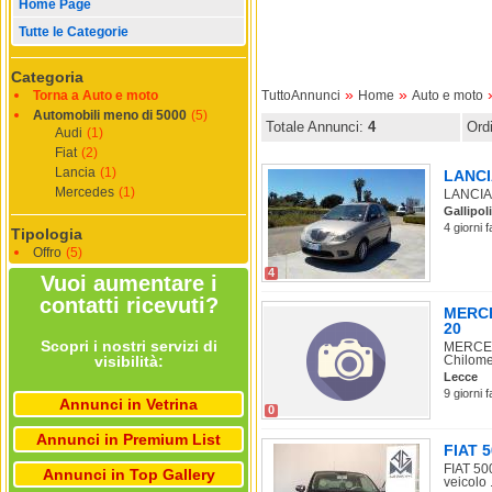
Home Page
Tutte le Categorie
Categoria
»
»
Torna a Auto e moto
TuttoAnnunci
Home
Auto e moto
Automobili meno di 5000
(5)
Totale Annunci:
4
Ord
Audi
(1)
Fiat
(2)
Lancia
(1)
LANCIA
Mercedes
(1)
LANCIA 
Gallipoli
4 giorni 
Tipologia
Offro
(5)
4
Vuoi aumentare i
contatti ricevuti?
MERCE
20
Scopri i nostri servizi di
MERCEDE
visibilità:
Chilomet
Lecce
9 giorni 
Annunci in Vetrina
0
Annunci in Premium List
FIAT 5
FIAT 50
Annunci in Top Gallery
veicolo .