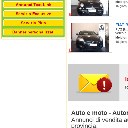
Melpign
Annunci Text Link
16 giorni
Servizio Exclusive
4
Servizio Plus
FIAT B
FIAT Br
Banner personalizzati
veicolo .
Melpign
16 giorni
4
I
R
Auto e moto - Auto
Annunci di vendita a
provincia.