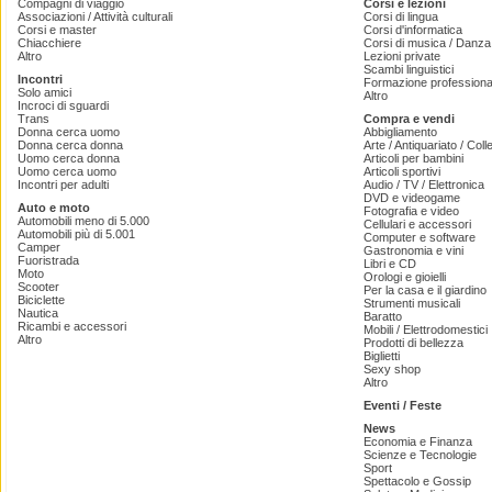
Compagni di viaggio
Corsi e lezioni
Associazioni / Attività culturali
Corsi di lingua
Corsi e master
Corsi d'informatica
Chiacchiere
Corsi di musica / Danza 
Altro
Lezioni private
Scambi linguistici
Incontri
Formazione professiona
Solo amici
Altro
Incroci di sguardi
Trans
Compra e vendi
Donna cerca uomo
Abbigliamento
Donna cerca donna
Arte / Antiquariato / Coll
Uomo cerca donna
Articoli per bambini
Uomo cerca uomo
Articoli sportivi
Incontri per adulti
Audio / TV / Elettronica
DVD e videogame
Auto e moto
Fotografia e video
Automobili meno di 5.000
Cellulari e accessori
Automobili più di 5.001
Computer e software
Camper
Gastronomia e vini
Fuoristrada
Libri e CD
Moto
Orologi e gioielli
Scooter
Per la casa e il giardino
Biciclette
Strumenti musicali
Nautica
Baratto
Ricambi e accessori
Mobili / Elettrodomestici
Altro
Prodotti di bellezza
Biglietti
Sexy shop
Altro
Eventi / Feste
News
Economia e Finanza
Scienze e Tecnologie
Sport
Spettacolo e Gossip