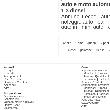
auto e moto automo
1 3 diesel
Annunci Lecce - auto
noleggio auto - car -
auto in - mini auto -
anche
Come
quattro
7 posti
1 3 diesel
galatone
tricase
Animali
Case
In regalo
Appartamenti in affitto
|
In vendita
Monolocali
Bilocali
|
Accoppiamenti
Trilocali
Quadrilocali
|
Persi / Trovati
Pentalocali
Esalocali
Dogsitter / Catsitter
Stanze / Posti letto
Accessori
Appartamenti in vendita
|
Altro
Monolocali
Bilocali
|
Trilocali
Quadrilocali
Tempo libero
|
Pentalocali
Esalocali
Artisti e musicisti
Immobili commerciali
Scambio libri
Posti auto / Box
Oggetti smarriti e ritrovati
Casa vacanze
Hobby / Sport
Altro
Volontariato