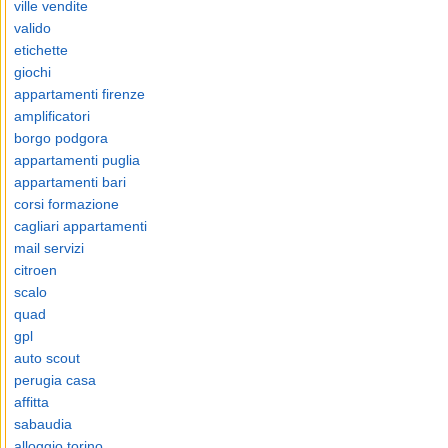
ville vendite
valido
etichette
giochi
appartamenti firenze
amplificatori
borgo podgora
appartamenti puglia
appartamenti bari
corsi formazione
cagliari appartamenti
mail servizi
citroen
scalo
quad
gpl
auto scout
perugia casa
affitta
sabaudia
alloggio torino