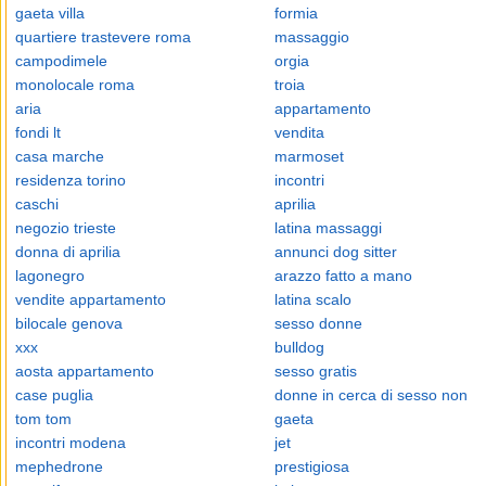
gaeta villa
formia
quartiere trastevere roma
massaggio
campodimele
orgia
monolocale roma
troia
aria
appartamento
fondi lt
vendita
casa marche
marmoset
residenza torino
incontri
caschi
aprilia
negozio trieste
latina massaggi
donna di aprilia
annunci dog sitter
lagonegro
arazzo fatto a mano
vendite appartamento
latina scalo
bilocale genova
sesso donne
xxx
bulldog
aosta appartamento
sesso gratis
case puglia
donne in cerca di sesso non
tom tom
gaeta
incontri modena
jet
mephedrone
prestigiosa