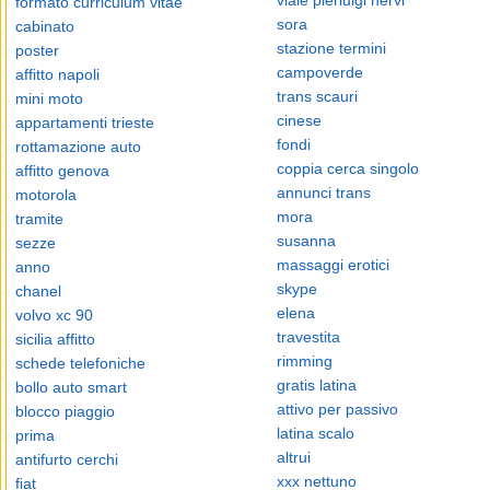
viale pierluigi nervi
formato curriculum vitae
sora
cabinato
stazione termini
poster
campoverde
affitto napoli
trans scauri
mini moto
cinese
appartamenti trieste
fondi
rottamazione auto
coppia cerca singolo
affitto genova
annunci trans
motorola
mora
tramite
susanna
sezze
massaggi erotici
anno
skype
chanel
elena
volvo xc 90
travestita
sicilia affitto
rimming
schede telefoniche
gratis latina
bollo auto smart
attivo per passivo
blocco piaggio
latina scalo
prima
altrui
antifurto cerchi
xxx nettuno
fiat