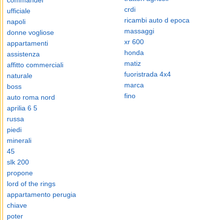
commander
crdi
ufficiale
ricambi auto d epoca
napoli
massaggi
donne vogliose
xr 600
appartamenti
honda
assistenza
matiz
affitto commerciali
fuoristrada 4x4
naturale
marca
boss
fino
auto roma nord
aprilia 6 5
russa
piedi
minerali
45
slk 200
propone
lord of the rings
appartamento perugia
chiave
poter