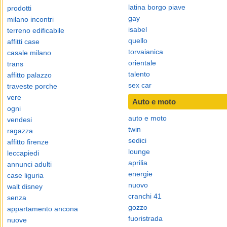
latina borgo piave
prodotti
gay
milano incontri
isabel
terreno edificabile
quello
affitti case
torvaianica
casale milano
orientale
trans
talento
affitto palazzo
sex car
traveste porche
vere
Auto e moto
ogni
auto e moto
vendesi
twin
ragazza
sedici
affitto firenze
lounge
leccapiedi
aprilia
annunci adulti
energie
case liguria
nuovo
walt disney
cranchi 41
senza
gozzo
appartamento ancona
fuoristrada
nuove