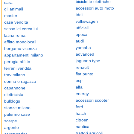
biciclette elettriche
sara
accessori auto moto
gli animali
tddi
master
volkswagen
case vendita
ufficiali
sesso lei cerca lui
epoca
latina roma
audi
affitto monolocali
yamaha
bergamo vicenza
advanced
appartamenti milano
jaguar s type
perugia affitto
renault
terreni vendita
fiat punto
trav milano
esp
donna e ragazza
alfa
capannone
energy
elettricista
accessori scooter
bulldogs
ford
stanze milano
hatch
palermo case
citroen
scarpe
nautica
argento
trattori agricoli