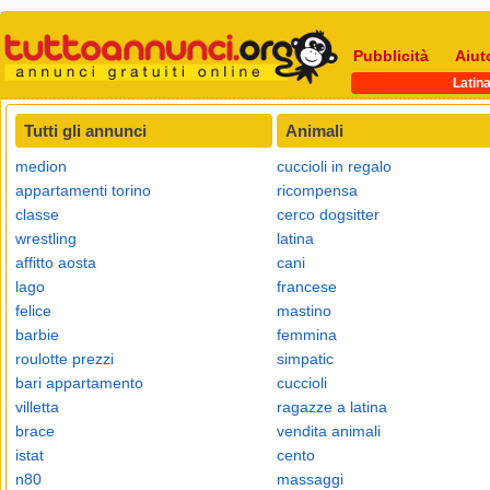
Pubblicità
Aiut
Latin
Tutti gli annunci
Animali
medion
cuccioli in regalo
appartamenti torino
ricompensa
classe
cerco dogsitter
wrestling
latina
affitto aosta
cani
lago
francese
felice
mastino
barbie
femmina
roulotte prezzi
simpatic
bari appartamento
cuccioli
villetta
ragazze a latina
brace
vendita animali
istat
cento
n80
massaggi