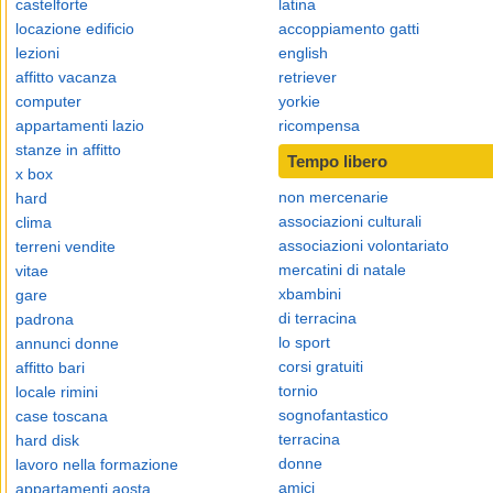
castelforte
latina
locazione edificio
accoppiamento gatti
lezioni
english
affitto vacanza
retriever
computer
yorkie
appartamenti lazio
ricompensa
stanze in affitto
Tempo libero
x box
non mercenarie
hard
associazioni culturali
clima
associazioni volontariato
terreni vendite
mercatini di natale
vitae
xbambini
gare
di terracina
padrona
lo sport
annunci donne
corsi gratuiti
affitto bari
tornio
locale rimini
sognofantastico
case toscana
terracina
hard disk
donne
lavoro nella formazione
amici
appartamenti aosta