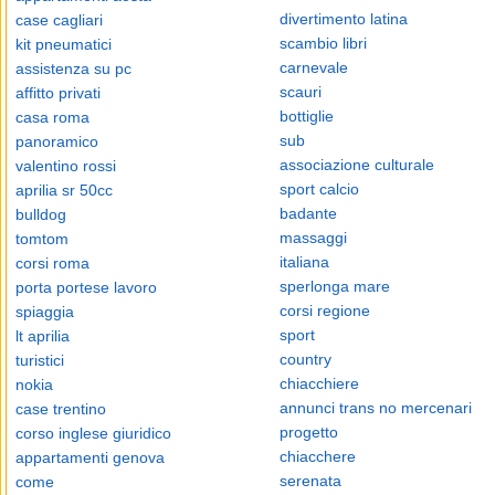
divertimento latina
case cagliari
scambio libri
kit pneumatici
carnevale
assistenza su pc
scauri
affitto privati
bottiglie
casa roma
sub
panoramico
associazione culturale
valentino rossi
sport calcio
aprilia sr 50cc
badante
bulldog
massaggi
tomtom
italiana
corsi roma
sperlonga mare
porta portese lavoro
corsi regione
spiaggia
sport
lt aprilia
country
turistici
chiacchiere
nokia
annunci trans no mercenari
case trentino
progetto
corso inglese giuridico
chiacchere
appartamenti genova
serenata
come