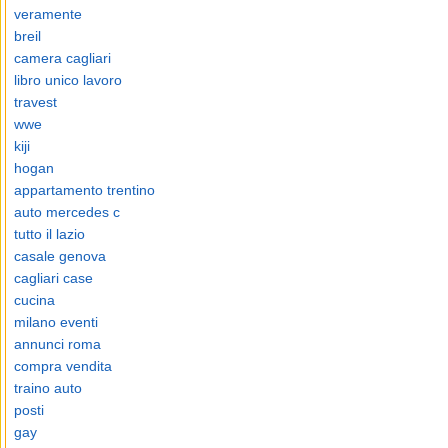
veramente
breil
camera cagliari
libro unico lavoro
travest
wwe
kiji
hogan
appartamento trentino
auto mercedes c
tutto il lazio
casale genova
cagliari case
cucina
milano eventi
annunci roma
compra vendita
traino auto
posti
gay